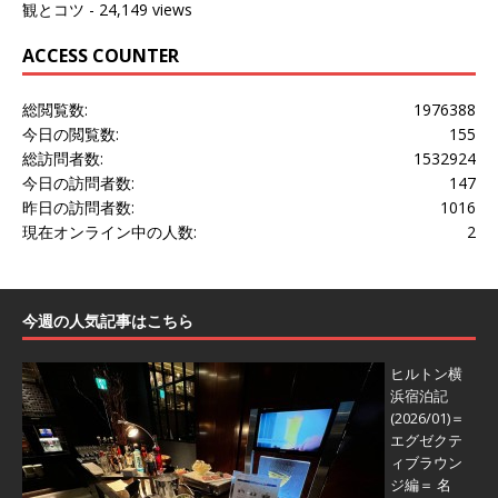
観とコツ
- 24,149 views
ACCESS COUNTER
総閲覧数:
1976388
今日の閲覧数:
155
総訪問者数:
1532924
今日の訪問者数:
147
昨日の訪問者数:
1016
現在オンライン中の人数:
2
今週の人気記事はこちら
ヒルトン横
浜宿泊記
(2026/01)＝
エグゼクテ
ィブラウン
ジ編＝
名