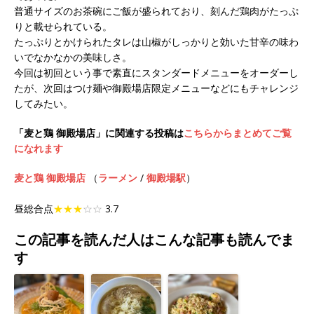
普通サイズのお茶碗にご飯が盛られており、刻んだ鶏肉がたっぷ
りと載せられている。
たっぷりとかけられたタレは山椒がしっかりと効いた甘辛の味わ
いでなかなかの美味しさ。
今回は初回という事で素直にスタンダードメニューをオーダーし
たが、次回はつけ麺や御殿場店限定メニューなどにもチャレンジ
してみたい。
「麦と鶏 御殿場店」に関連する投稿は
こちらからまとめてご覧
になれます
麦と鶏 御殿場店
（
ラーメン
/
御殿場駅
）
昼総合点
★★★
☆☆
3.7
この記事を読んだ人はこんな記事も読んでま
す