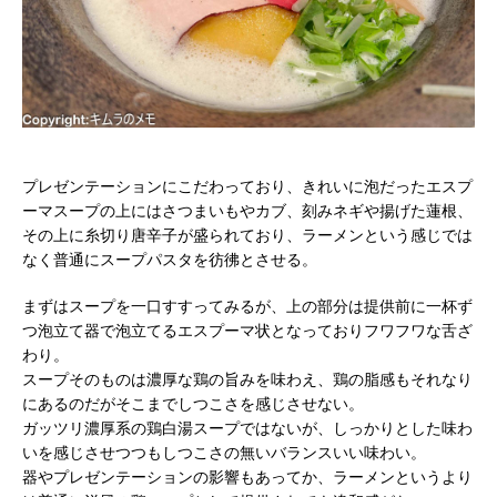
プレゼンテーションにこだわっており、きれいに泡だったエスプ
ーマスープの上にはさつまいもやカブ、刻みネギや揚げた蓮根、
その上に糸切り唐辛子が盛られており、ラーメンという感じでは
なく普通にスープパスタを彷彿とさせる。
まずはスープを一口すすってみるが、上の部分は提供前に一杯ず
つ泡立て器で泡立てるエスプーマ状となっておりフワフワな舌ざ
わり。
スープそのものは濃厚な鶏の旨みを味わえ、鶏の脂感もそれなり
にあるのだがそこまでしつこさを感じさせない。
ガッツリ濃厚系の鶏白湯スープではないが、しっかりとした味わ
いを感じさせつつもしつこさの無いバランスいい味わい。
器やプレゼンテーションの影響もあってか、ラーメンというより