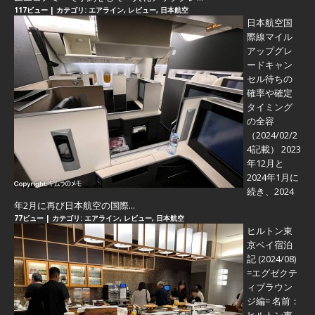
117ビュー
|
カテゴリ:
エアライン
,
レビュー
,
日本航空
日本航空国
際線マイル
アップグレ
ードキャン
セル待ちの
確率や確定
タイミング
の全容
（2024/02/2
4記載） 2023
年12月と
2024年1月に
続き、2024
年2月に再び日本航空の国際...
77ビュー
|
カテゴリ:
エアライン
,
レビュー
,
日本航空
ヒルトン東
京ベイ宿泊
記 (2024/08)
=エグゼクテ
ィブラウン
ジ編=
名前：