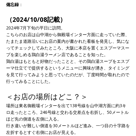
備忘録
：
（2024/10/08記載）
2024年7月下旬の平日に訪問。
こちらのお店は山中湖から御殿場インター方面に走っていた際、
たまたま道路沿いにお店の案内が書かれた看板を発見し、気にな
ってチェックしてみたところ、大阪に本店を置くエスプーマスー
プを楽しめる鶏白湯ラーメン店であることを知った。
鶏白湯はもともと好物だったことと、その鶏白湯スープをエスプ
ーマ仕立てで提供するというメニューに興味が湧き、タイミング
を見て行ってみようと思っていたのだが、丁度時間が取れたので
行ってみることにした。
＜お店の場所はどこ？＞
場所は東名御殿場インターを出て138号線を山中湖方面に約3キ
ロ走ったところ、246号線と交わる交差点を右折し、50メートル
ほど先の側道を左側に入る。
行き違いが難しい側道を30メートルほど進み、一つ目の十字路を
左折するとすぐ右側にお店が見える。