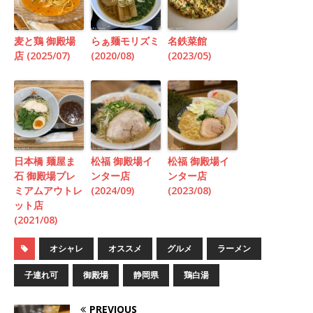
麦と鶏 御殿場
らぁ麺モリズミ
名鉄菜館
店 (2025/07)
(2020/08)
(2023/05)
日本橋 麺屋ま
松福 御殿場イ
松福 御殿場イ
石 御殿場プレ
ンター店
ンター店
ミアムアウトレ
(2024/09)
(2023/08)
ット店
(2021/08)
オシャレ
オススメ
グルメ
ラーメン
子連れ可
御殿場
静岡県
鶏白湯
PREVIOUS