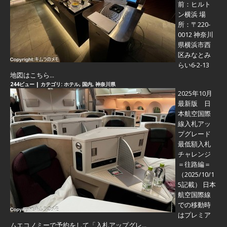
前：ヒルト
ン横浜 場
所：〒220-
0012 神奈川
県横浜市西
区みなとみ
らい6-2-13
地図はこちら...
244ビュー
|
カテゴリ:
ホテル
,
国内
,
神奈川県
2025年10月
最新版 日
本航空国際
線入札アッ
プグレード
最低額入札
チャレンジ
＝往路編＝
（2025/10/1
5記載） 日本
航空国際線
での移動時
はプレミア
ムエコノミーで予約をして「入札アップグレ...