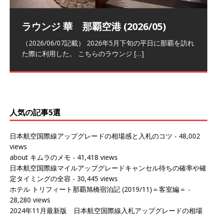
祝！日本航空・マリオットの戦略パー
ラウンジ 華 那覇空港 (2026/05)
The Coral Executive Lounge スワ
日本航空 羽田空港国際線ファースト
バンコクエアウェイズ スワンナプー
トナーシップによるFOP無料付与とス
ンナプーム国際空港国内線ラウンジ
クラスラウンジ (2026/01)
ム国際空港国内線ラウンジ (2026/01)
（2026/06/07記載） 2026年5月下旬の平日に那覇を訪れ
テイタスマッチ
(2026/01)
た際に利用した。 こちらのラウンジ
[…]
（2026/03/18記載） 2026年1月、毎年恒例の新年の羽田
（2026/03/13記載） 2026年1月上旬にバンコク経由でチ
～バンコクの移動の際に再びこちらの
ェンマイに向かう際に利用した。 今
[…]
[…]
（2027/07/14記載） 2026年7月14日の夕刻に、一通のメ
（2026/03/31記載） 2026年1月上旬にバンコク経由でチ
ールがマリオットアカウントから送
ェンマイに行く際に利用した。 バン
[…]
[…]
人気の記事5選
日本航空国際線アップグレードの相場感と入札のコツ
- 48,002
views
about キムラのメモ
- 41,418 views
日本航空国際線マイルアップグレードキャンセル待ちの確率や確
定タイミングの全容
- 30,445 views
ホテル トリフィート那覇旭橋宿泊記 (2019/11)＝客室編＝
-
28,280 views
2024年11月最新版 日本航空国際線入札アップグレードの相場