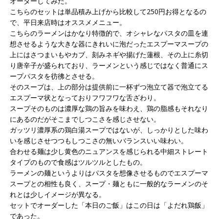
オーダーしてみた。
こちらのセットは単品積み上げから比較して250円お得となるの
で、平日来店時はオススメメニュー。
こちらのラーメンはかなり特徴的で、オシャレなパスタの皿を連
想させるような大きな器にきれいに泡だったエスプーマスープの
上にはさつまいもやカブ、刻みネギや揚げた蓮根、その上に糸切
り唐辛子が盛られており、ラーメンという感じではなく普通にス
ープパスタを彷彿とさせる。
そのスープは、上の部分は提供前に一杯ずつ泡立て器で泡立てる
エスプーマ状となっておりフワフワな舌ざわり。
スープそのものは濃厚な鶏の旨みを味わえ、鶏の脂感もそれなり
にあるのだがそこまでしつこさを感じさせない。
ガッツリ濃厚系の鶏白湯スープではないが、しっかりとした味わ
いを感じさせつつもしつこさの無いバランスいい味わい。
合わせる麺は少し黄色のニュアンスを感じられる中細ストレート
タイプのもので食感はツルツルとしたもの。
ラーメンの麺というよりはパスタを想像させるものでエスプーマ
スープとの相性も良く、スープ・麺ともに一般的なラーメンのそ
れとは少しイメージが異なる。
セットでオーダーした「本日のご飯」はこの日は「よだれ鶏飯」
であった。