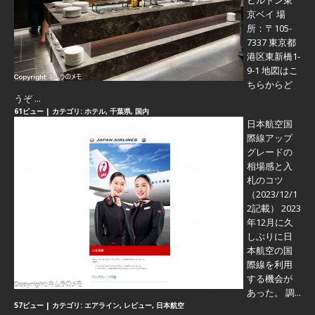
ヒルトン東
京ベイ 場
所：〒105-
7337 東京都
港区東新橋1-
9-1 地図はこ
ちらからど
うぞ ...
61ビュー
|
カテゴリ:
ホテル
,
千葉県
,
国内
日本航空国
際線アップ
グレードの
相場感と入
札のコツ
（2023/12/1
2記載） 2023
年12月に久
しぶりに日
本航空の国
際線を利用
する機会が
あった。 調...
57ビュー
|
カテゴリ:
エアライン
,
レビュー
,
日本航空