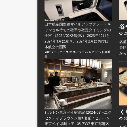
日本航空国際線マイルアップグレードキ
谷や
ャンセル待ちの確率や確定タイミングの
2
全容
（2024/02/24記載） 2023年12月と
2024年1月に続き、2024年2月に再び日
名前
本航空の国際...
央区
78ビュー
|
カテゴリ:
エアライン
,
レビュー
,
日本航
か
空
くり
ヒルトン東京ベイ宿泊記 (2024/08) =エグ
ゼクティブラウンジ編=
名前：ヒルトン
2
東京ベイ 場所：〒105-7337 東京都港区