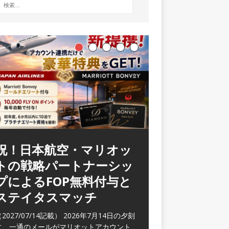
祝！日本航空・マリオッ
ラウンジ 華 那覇空港
トの戦略パートナーシッ
(2026/05)
プによるFOP無料付与と
2026/06/07記載） 2026年5月下旬の平日
ステイタスマッチ
に那覇を訪れた際に利用した。 こちらのラ
ウンジ
[…]
2027/07/14記載） 2026年7月14日の夕刻
に、一通のメールがマリオットアカウント