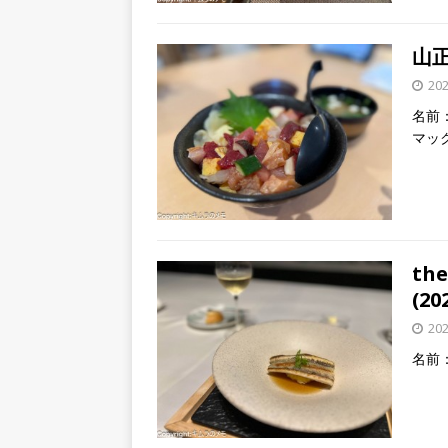
山正
20
名前：
マッ
the
(20
20
名前：t