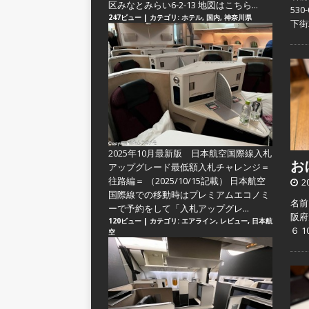
区みなとみらい6-2-13 地図はこちら...
53
247ビュー
|
カテゴリ:
ホテル
,
国内
,
神奈川県
下街
2025年10月最新版 日本航空国際線入札
おに
アップグレード最低額入札チャレンジ＝
往路編＝
（2025/10/15記載） 日本航空
2
国際線での移動時はプレミアムエコノミ
名前
ーで予約をして「入札アップグレ...
阪府
120ビュー
|
カテゴリ:
エアライン
,
レビュー
,
日本航
６ 
空