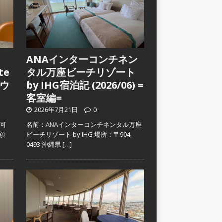
ANAインターコンチネン
te
タル万座ビーチリゾート
ウ
by IHG宿泊記 (2026/06) =
客室編=
2026年7月21日
0
入可
名前：ANAインターコンチネンタル万座
金額
ビーチリゾート by IHG 場所：〒904-
0493 沖縄県
[…]