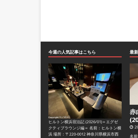
今週の人気記事はこちら
最
赤
(2
ヒルトン横浜宿泊記 (2026/01)＝エグゼ
2
クティブラウンジ編＝
名前：ヒルトン横
浜 場所：〒220-0012 神奈川県横浜市西
名前