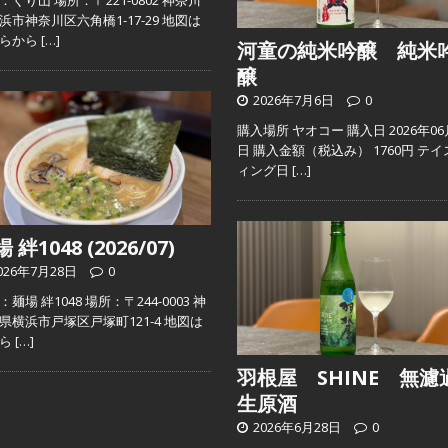
：くり山 場所：〒221-0802 神奈川
浜市神奈川区六角橋1-17-29 地図は
ちらから
[…]
河童の純米吟醸 純米
醸
2026年7月6日
0
購入場所 ヤオコー 購入日 2026年06
日 購入金額（税込み） 1760円 テイ
ィング日
[…]
 絆1048 (2026/07)
026年7月28日
0
麺場 絆1048 場所：〒244-0003 神
県横浜市戸塚区戸塚町121-4 地図は
ちら
[…]
羽根屋 SHINE 無濾
生原酒
2026年6月28日
0