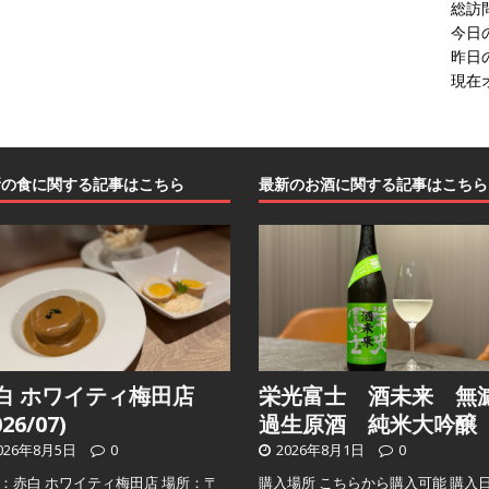
総訪
今日
昨日
現在
新の食に関する記事はこちら
最新のお酒に関する記事はこちら
白 ホワイティ梅田店
栄光富士 酒未来 無
026/07)
過生原酒 純米大吟醸
026年8月5日
0
2026年8月1日
0
：赤白 ホワイティ梅田店 場所：〒
購入場所 こちらから購入可能 購入