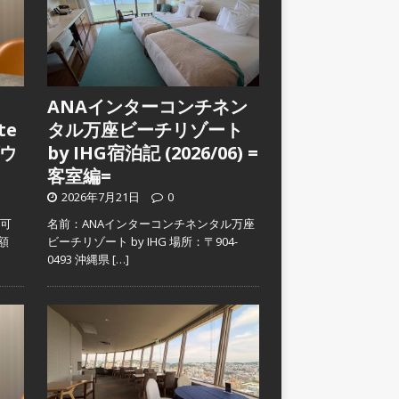
ANAインターコンチネン
te
タル万座ビーチリゾート
ウ
by IHG宿泊記 (2026/06) =
客室編=
2026年7月21日
0
入可
名前：ANAインターコンチネンタル万座
金額
ビーチリゾート by IHG 場所：〒904-
0493 沖縄県
[…]