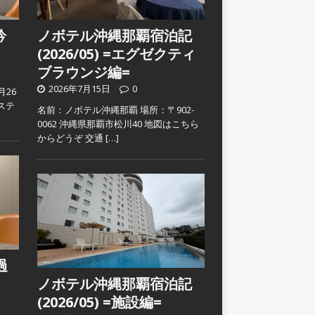
吟
ノボテル沖縄那覇宿泊記
(2026/05) =エグゼクティ
ブラウンジ編=
2026年7月15日
0
月26
ステ
名前：ノボテル沖縄那覇 場所：〒902-
0062 沖縄県那覇市松川40 地図はこちら
からどうぞ 交通
[…]
過
ノボテル沖縄那覇宿泊記
(2026/05) =施設編=