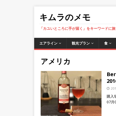
キムラのメモ
「カユいところに手が届く」をキーワードに旅
エアライン
観光プラン
食
アメリカ
Ber
20
20
購入
07