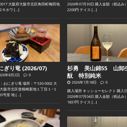
0-0017 大阪府大阪市北区角田町梅田地
2026年07月30日 購入金額（税込み
2-9 ホワ
[…]
2200円 テイス
[…]
ぎり竜 (2026/07)
杉勇 美山錦55 山卸
酛 特別純米
026年8月2日
0
2026年7月18日
0
：おにぎり竜 場所：〒530-0002 大
大阪市北区曾根崎新地１丁目１−１
購入場所 キッショーセレクト 購入
103号室 地
[…]
2026年07月04日 購入金額（税込み
1837円 テイス
[…]