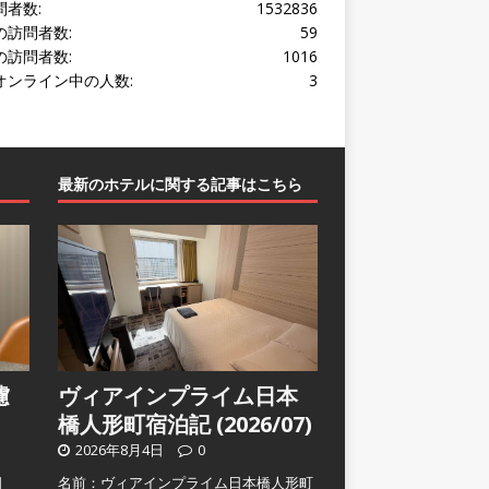
問者数:
1532836
の訪問者数:
59
の訪問者数:
1016
オンライン中の人数:
3
最新のホテルに関する記事はこちら
濾
ヴィアインプライム日本
橋人形町宿泊記 (2026/07)
2026年8月4日
0
日
名前：ヴィアインプライム日本橋人形町