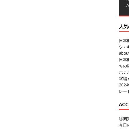
人気
日本
ツ
- 4
abo
日本
ちの
ホテル
室編
20
レー
ACC
総閲
今日