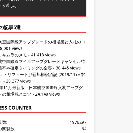
から送
[…]
の記事5選
航空国際線アップグレードの相場感と入札のコ
8,001 views
ut キムラのメモ
- 41,418 views
航空国際線マイルアップグレードキャンセル待
確率や確定タイミングの全容
- 30,445 views
 トリフィート那覇旭橋宿泊記 (2019/11)＝客
＝
- 28,277 views
24年11月最新版 日本航空国際線入札アップグ
ドの相場観とコツ
- 24,148 views
ESS COUNTER
覧数:
1976297
の閲覧数:
64