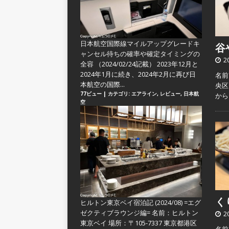
日本航空国際線マイルアップグレードキ
谷や
ャンセル待ちの確率や確定タイミングの
2
全容
（2024/02/24記載） 2023年12月と
2024年1月に続き、2024年2月に再び日
名前
本航空の国際...
央区
77ビュー
|
カテゴリ:
エアライン
,
レビュー
,
日本航
か
空
くり
ヒルトン東京ベイ宿泊記 (2024/08) =エグ
ゼクティブラウンジ編=
名前：ヒルトン
2
東京ベイ 場所：〒105-7337 東京都港区