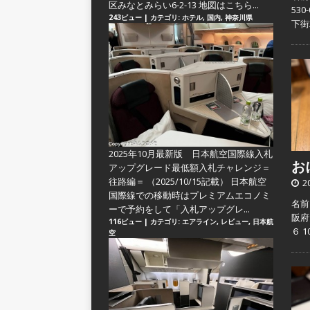
区みなとみらい6-2-13 地図はこちら...
53
243ビュー
|
カテゴリ:
ホテル
,
国内
,
神奈川県
下街
2025年10月最新版 日本航空国際線入札
おに
アップグレード最低額入札チャレンジ＝
往路編＝
（2025/10/15記載） 日本航空
2
国際線での移動時はプレミアムエコノミ
名前
ーで予約をして「入札アップグレ...
阪府
116ビュー
|
カテゴリ:
エアライン
,
レビュー
,
日本航
６ 
空