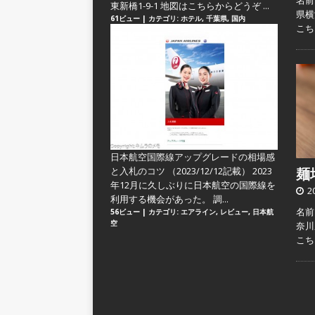
名前
東新橋1-9-1 地図はこちらからどうぞ ...
県横
61ビュー
|
カテゴリ:
ホテル
,
千葉県
,
国内
こ
日本航空国際線アップグレードの相場感
と入札のコツ
（2023/12/12記載） 2023
麺場
年12月に久しぶりに日本航空の国際線を
2
利用する機会があった。 調...
名前：
56ビュー
|
カテゴリ:
エアライン
,
レビュー
,
日本航
空
奈川
こ