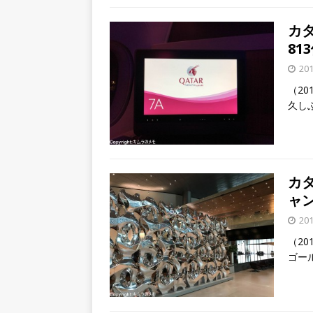
カ
813
20
（20
久し
カ
ャン
20
（20
ゴー