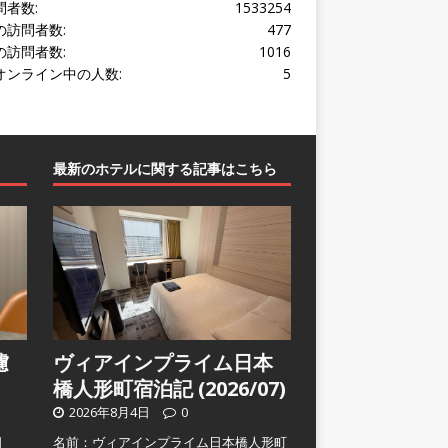
問者数:
1533254
の訪問者数:
477
の訪問者数:
1016
オンライン中の人数:
5
最新のホテルに関する記事はこちら
濾
ヴィアインプライム日本
橋人形町宿泊記 (2026/07)
2026年8月4日
0
日
名前：ヴィアインプライム日本橋人形町