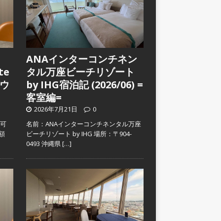
ANAインターコンチネン
te
タル万座ビーチリゾート
ウ
by IHG宿泊記 (2026/06) =
客室編=
2026年7月21日
0
入可
名前：ANAインターコンチネンタル万座
金額
ビーチリゾート by IHG 場所：〒904-
0493 沖縄県
[…]