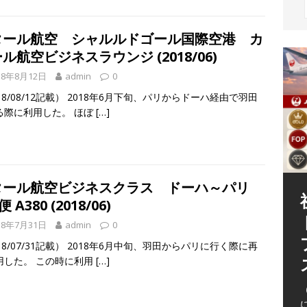
タール航空 シャルルドゴール国際空港 カ
ル航空ビジネスラウンジ (2018/06)
18年8月12日
admin
0
18/08/12記載） 2018年6月下旬、パリからドーハ経由で羽田
る際に利用した。 ほぼ
[…]
タール航空ビジネスクラス ドーハ～パリ
便 A380 (2018/06)
18年7月31日
admin
0
18/07/31記載） 2018年6月中旬、羽田からパリに行く際に再
（
用した。 この時に利用
[…]
（