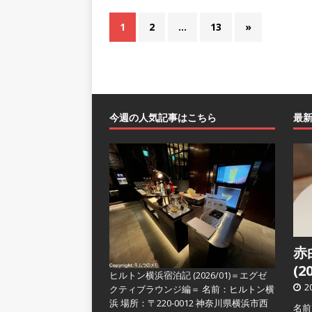
1
2
…
13
»
今週の人気記事はこちら
最
赤
(2
ヒルトン横浜宿泊記 (2026/01)＝エグゼ
2
クティブラウンジ編＝
名前：ヒルトン横
浜 場所：〒220-0012 神奈川県横浜市西
名前