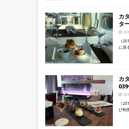
カ
ター
20
（20
に戻
カ
039
20
（20
び利