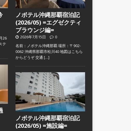
吟
ノボテル沖縄那覇宿泊記
(2026/05) =エグゼクティ
ブラウンジ編=
2026年7月15日
0
月26
ステ
名前：ノボテル沖縄那覇 場所：〒902-
0062 沖縄県那覇市松川40 地図はこちら
からどうぞ 交通
[…]
過
ノボテル沖縄那覇宿泊記
(2026/05) =施設編=