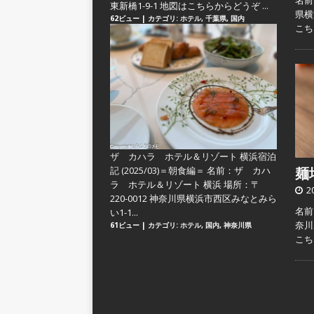
名前
東新橋1-9-1 地図はこちらからどうぞ ...
県横
62ビュー
|
カテゴリ:
ホテル
,
千葉県
,
国内
こ
ザ カハラ ホテル＆リゾート 横浜宿泊
記 (2025/03)＝朝食編＝
名前：ザ カハ
麺場
ラ ホテル＆リゾート 横浜 場所：〒
2
220-0012 神奈川県横浜市西区みなとみら
名前：
い1-1...
奈川
61ビュー
|
カテゴリ:
ホテル
,
国内
,
神奈川県
こ