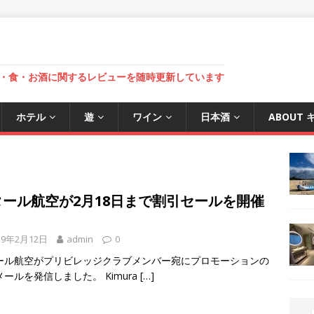
・食・お酒に関するレビューを随時更新しています
ホテル
遊
ワイン
日本酒
ABOUT
タール航空が2月18日まで割引セールを開催
19年2月12日
admin
0
ール航空がプリビレッジクラブメンバー宛にプロモーションの
ールを発信しました。 Kimura
[…]