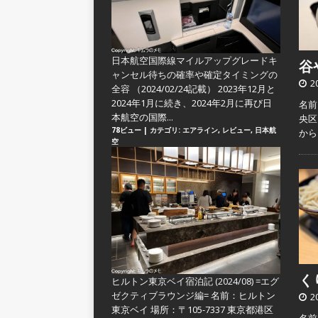
日本航空国際線マイルアップグレードキ
谷や
ャンセル待ちの確率や確定タイミングの
2
全容
（2024/02/24記載） 2023年12月と
2024年1月に続き、2024年2月に再び日
名前
本航空の国際...
央区
78ビュー
|
カテゴリ:
エアライン
,
レビュー
,
日本航
か
空
くり
ヒルトン東京ベイ宿泊記 (2024/08) =エグ
ゼクティブラウンジ編=
名前：ヒルトン
2
東京ベイ 場所：〒105-7337 東京都港区