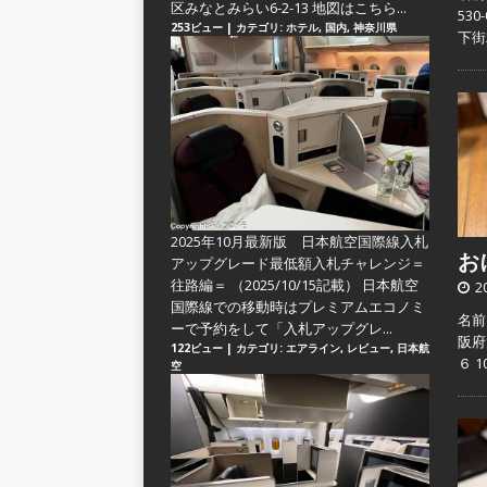
区みなとみらい6-2-13 地図はこちら...
53
253ビュー
|
カテゴリ:
ホテル
,
国内
,
神奈川県
下街
2025年10月最新版 日本航空国際線入札
おに
アップグレード最低額入札チャレンジ＝
往路編＝
（2025/10/15記載） 日本航空
2
国際線での移動時はプレミアムエコノミ
名前
ーで予約をして「入札アップグレ...
阪府
122ビュー
|
カテゴリ:
エアライン
,
レビュー
,
日本航
６ 
空