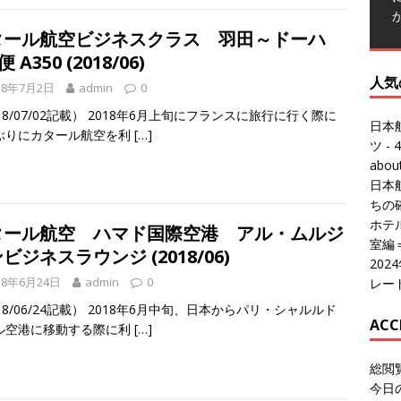
タール航空ビジネスクラス 羽田～ドーハ
便 A350 (2018/06)
人気
18年7月2日
admin
0
18/07/02記載） 2018年6月上旬にフランスに旅行に行く際に
日本
ぶりにカタール航空を利
[…]
ツ
- 4
abo
日本
ちの
ホテル
タール航空 ハマド国際空港 アル・ムルジ
室編
ビジネスラウンジ (2018/06)
20
18年6月24日
admin
0
レー
18/06/24記載） 2018年6月中旬、日本からパリ・シャルルド
ACC
ル空港に移動する際に利
[…]
総閲
今日