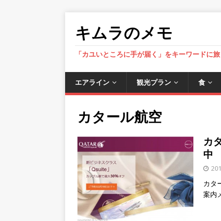
キムラのメモ
「カユいところに手が届く」をキーワードに旅
エアライン
観光プラン
食
カタール航空
カ
中
20
カタ
案内メ