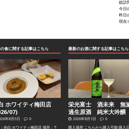
総訪
今日
昨日
現在
新の食に関する記事はこちら
最新のお酒に関する記事はこちら
白 ホワイティ梅田店
栄光富士 酒未来 無
026/07)
過生原酒 純米大吟醸
026年8月5日
0
2026年8月1日
0
：赤白 ホワイティ梅田店 場所：〒
購入場所 こちらから購入可能 購入