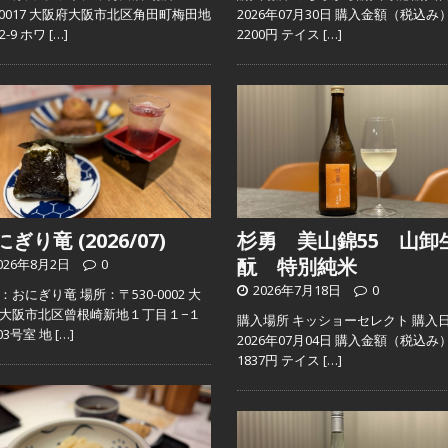
0-0017 大阪府大阪市北区角田町梅田地
2026年07月30日 購入金額（税込み
2-9 ホワ
[…]
2200円 テイス
[…]
ぎり竜 (2026/07)
杉勇 美山錦55 山卸
酛 特別純米
026年8月2日
0
2026年7月18日
0
：おにぎり竜 場所：〒530-0002 大
大阪市北区曾根崎新地１丁目１−１
購入場所 キッショーセレクト 購入
103号室 地
[…]
2026年07月04日 購入金額（税込み
1837円 テイス
[…]