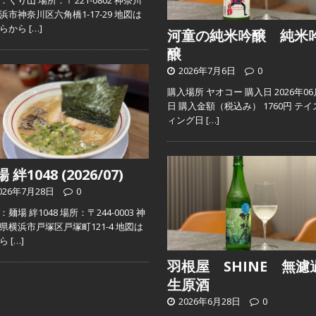
：くり山 場所：〒221-0802 神奈川
浜市神奈川区六角橋1-17-29 地図は
ちらから
[…]
河童の純米吟醸 純米
醸
2026年7月6日
0
購入場所 ヤオコー 購入日 2026年06
日 購入金額（税込み） 1760円 テイ
ィング日
[…]
 絆1048 (2026/07)
026年7月28日
0
麺場 絆1048 場所：〒244-0003 神
県横浜市戸塚区戸塚町121-4 地図は
ちら
[…]
羽根屋 SHINE 無濾
生原酒
2026年6月28日
0