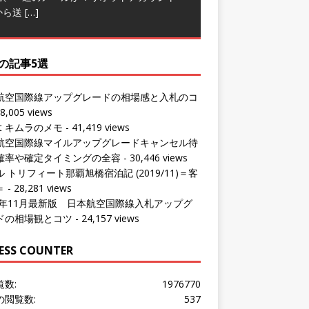
から送
[…]
の記事5選
航空国際線アップグレードの相場感と入札のコ
8,005 views
ut キムラのメモ
- 41,419 views
航空国際線マイルアップグレードキャンセル待
確率や確定タイミングの全容
- 30,446 views
 トリフィート那覇旭橋宿泊記 (2019/11)＝客
＝
- 28,281 views
24年11月最新版 日本航空国際線入札アップグ
ドの相場観とコツ
- 24,157 views
ESS COUNTER
覧数:
1976770
の閲覧数:
537