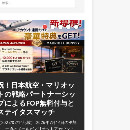
祝！日本航空・マリオッ
ラウンジ 華 那覇空港
トの戦略パートナーシッ
(2026/05)
プによるFOP無料付与と
2026/06/07記載） 2026年5月下旬の平日
ステイタスマッチ
に那覇を訪れた際に利用した。 こちらのラ
ウンジ
[…]
2027/07/14記載） 2026年7月14日の夕刻
に、一通のメールがマリオットアカウント