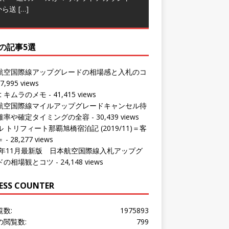
から送
[…]
の記事5選
航空国際線アップグレードの相場感と入札のコ
7,995 views
ut キムラのメモ
- 41,415 views
航空国際線マイルアップグレードキャンセル待
確率や確定タイミングの全容
- 30,439 views
 トリフィート那覇旭橋宿泊記 (2019/11)＝客
＝
- 28,277 views
24年11月最新版 日本航空国際線入札アップグ
ドの相場観とコツ
- 24,148 views
ESS COUNTER
覧数:
1975893
の閲覧数:
799