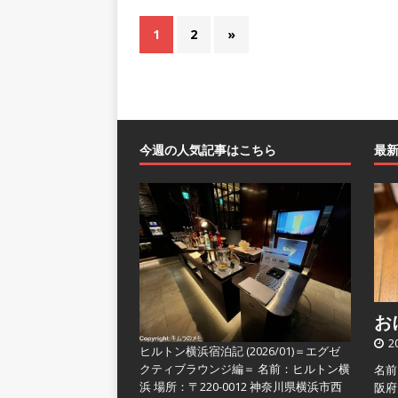
1
2
»
今週の人気記事はこちら
最
おに
2
ヒルトン横浜宿泊記 (2026/01)＝エグゼ
クティブラウンジ編＝
名前：ヒルトン横
名前
浜 場所：〒220-0012 神奈川県横浜市西
阪府