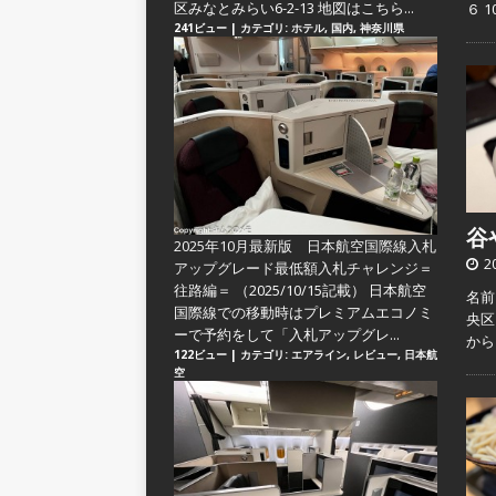
区みなとみらい6-2-13 地図はこちら...
６ 
241ビュー
|
カテゴリ:
ホテル
,
国内
,
神奈川県
谷や
2025年10月最新版 日本航空国際線入札
2
アップグレード最低額入札チャレンジ＝
往路編＝
（2025/10/15記載） 日本航空
名前
国際線での移動時はプレミアムエコノミ
央区
ーで予約をして「入札アップグレ...
か
122ビュー
|
カテゴリ:
エアライン
,
レビュー
,
日本航
空