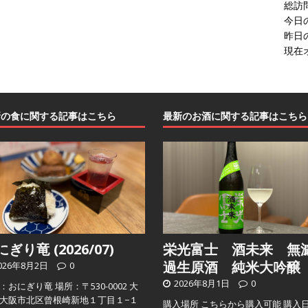
総訪
今日
昨日
現在
新の食に関する記事はこちら
最新のお酒に関する記事はこちら
ぎり竜 (2026/07)
栄光富士 酒未来 無
過生原酒 純米大吟醸
026年8月2日
0
2026年8月1日
0
：おにぎり竜 場所：〒530-0002 大
大阪市北区曾根崎新地１丁目１−１
購入場所 こちらから購入可能 購入