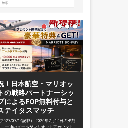
祝！日本航空・マリオッ
ラウンジ 華 那覇空港
トの戦略パートナーシッ
(2026/05)
プによるFOP無料付与と
2026/06/07記載） 2026年5月下旬の平日
ステイタスマッチ
に那覇を訪れた際に利用した。 こちらのラ
ウンジ
[…]
2027/07/14記載） 2026年7月14日の夕刻
に、一通のメールがマリオットアカウント