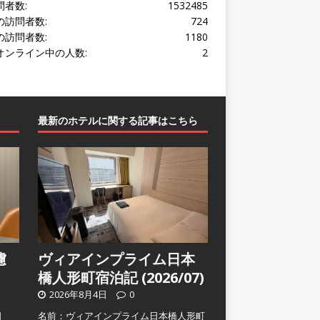
問者数:
1532485
の訪問者数:
724
の訪問者数:
1180
オンライン中の人数:
2
最新のホテルに関する記事はこちら
濾
ヴィアインプライム日本
橋人形町宿泊記 (2026/07)
2026年8月4日
0
日
名前：ヴィアインプライム日本橋人形町