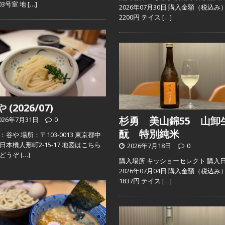
103号室 地
[…]
2026年07月30日 購入金額（税込み
2200円 テイス
[…]
 (2026/07)
杉勇 美山錦55 山卸
026年7月31日
0
酛 特別純米
：谷や 場所：〒103-0013 東京都中
日本橋人形町2-15-17 地図はこちら
2026年7月18日
0
らどうぞ
[…]
購入場所 キッショーセレクト 購入
2026年07月04日 購入金額（税込み
1837円 テイス
[…]