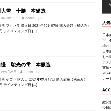
川大雪 十勝 本醸造
21年10月19日
admin
0
人気
所 フクハラ 購入日 2021年10月07日 購入金額（税込み）
0円 テイスティング日
[…]
日本
ツ
- 4
abo
日本
ちの
ホテル
自慢 駿光の雫 本醸造
室編
21年9月25日
admin
0
20
レー
所 そごう 購入日 2021年09月17日 購入金額（税込み）
8円 テイスティング日
[…]
ACC
総閲
今日