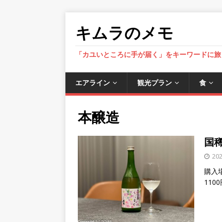
キムラのメモ
「カユいところに手が届く」をキーワードに旅
エアライン
観光プラン
食
本醸造
国
20
購入場
110