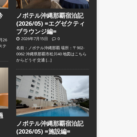
吟
ノボテル沖縄那覇宿泊記
(2026/05) =エグゼクティ
ブラウンジ編=
2026年7月15日
0
月26
ステ
名前：ノボテル沖縄那覇 場所：〒902-
0062 沖縄県那覇市松川40 地図はこちら
からどうぞ 交通
[…]
過
ノボテル沖縄那覇宿泊記
(2026/05) =施設編=