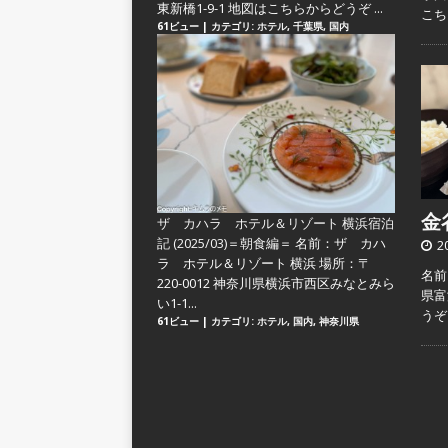
東新橋1-9-1 地図はこちらからどうぞ ...
こ
61ビュー
|
カテゴリ:
ホテル
,
千葉県
,
国内
金谷
ザ カハラ ホテル＆リゾート 横浜宿泊
記 (2025/03)＝朝食編＝
名前：ザ カハ
2
ラ ホテル＆リゾート 横浜 場所：〒
名前
220-0012 神奈川県横浜市西区みなとみら
県富
い1-1...
うぞ
61ビュー
|
カテゴリ:
ホテル
,
国内
,
神奈川県