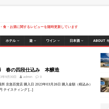
・食・お酒に関するレビューを随時更新しています
ホテル
遊
ワイン
日本酒
ABOUT
稀 春の四段仕込み 本醸造
23年9月30日
admin
0
所 京急百貨店 購入日 2023年03月26日 購入金額（税込み）
0円 テイスティング
[…]