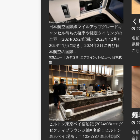
くり
日本航空国際線マイルアップグレードキ
2
ャンセル待ちの確率や確定タイミングの
名前
全容
（2024/02/24記載） 2023年12月と
県横
2024年1月に続き、2024年2月に再び日
こ
本航空の国際...
92ビュー
|
カテゴリ:
エアライン
,
レビュー
,
日本航
空
麺場
2
ヒルトン東京ベイ宿泊記 (2024/08) =エグ
ゼクティブラウンジ編=
名前：ヒルトン
名前：
東京ベイ 場所：〒105-7337 東京都港区
奈川