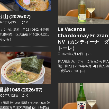
山 (2026/07)
026年7月30日
0
Le Vacanze
：くり山 場所：〒221-0802 神奈川
浜市神奈川区六角橋1-17-29 地図は
Chardonnay Frizzan
ちらから
[…]
NV（カンティーナ ダ
トーレ）
2026年7月12日
0
購入場所 カルディ（こちらから購
能） 購入日 2026年07月04日 購入
（税込み） 109
[…]
 絆1048 (2026/07)
026年7月28日
0
麺場 絆1048 場所：〒244-0003 神
県横浜市戸塚区戸塚町121-4 地図は