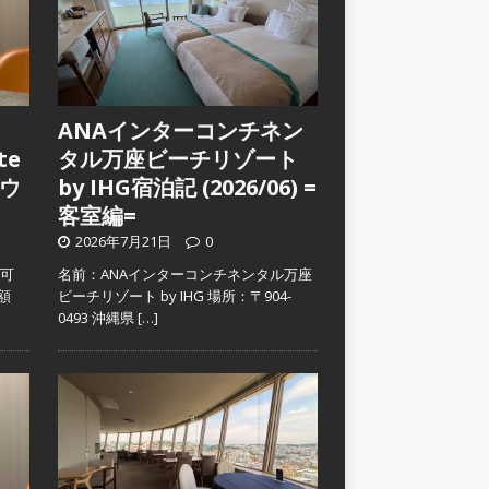
ANAインターコンチネン
te
タル万座ビーチリゾート
ウ
by IHG宿泊記 (2026/06) =
客室編=
2026年7月21日
0
入可
名前：ANAインターコンチネンタル万座
金額
ビーチリゾート by IHG 場所：〒904-
0493 沖縄県
[…]