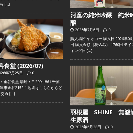
ちら
[…]
河童の純米吟醸 純米
醸
2026年7月6日
0
購入場所 ヤオコー 購入日 2026年06
日 購入金額（税込み） 1760円 テイ
ィング日
[…]
食堂 (2026/07)
026年7月25日
0
：金谷食堂 場所：〒299-1861 千葉
津市金谷2152-1 地図はこちらからど
 交通
[…]
羽根屋 SHINE 無濾
生原酒
2026年6月28日
0