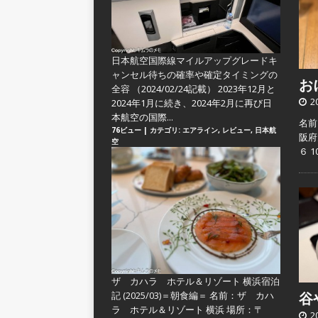
日本航空国際線マイルアップグレードキ
ャンセル待ちの確率や確定タイミングの
おに
全容
（2024/02/24記載） 2023年12月と
2
2024年1月に続き、2024年2月に再び日
本航空の国際...
名前
76ビュー
|
カテゴリ:
エアライン
,
レビュー
,
日本航
阪府
空
６ 
ザ カハラ ホテル＆リゾート 横浜宿泊
記 (2025/03)＝朝食編＝
名前：ザ カハ
谷や
ラ ホテル＆リゾート 横浜 場所：〒
2