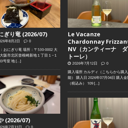
ぎり竜 (2026/07)
Le Vacanze
Chardonnay Frizzan
026年8月2日
0
NV（カンティーナ ダ
：おにぎり竜 場所：〒530-0002 大
大阪市北区曾根崎新地１丁目１−１
トーレ）
103号室 地
[…]
2026年7月12日
0
購入場所 カルディ（こちらから購
能） 購入日 2026年07月04日 購入
（税込み） 109
[…]
 (2026/07)
026年7月31日
0