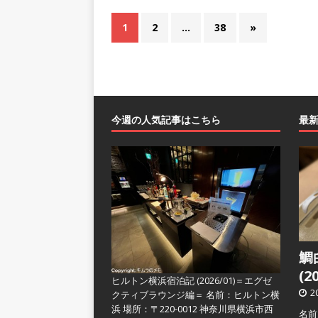
1
2
…
38
»
今週の人気記事はこちら
最
鯛
(2
ヒルトン横浜宿泊記 (2026/01)＝エグゼ
2
クティブラウンジ編＝
名前：ヒルトン横
浜 場所：〒220-0012 神奈川県横浜市西
名前