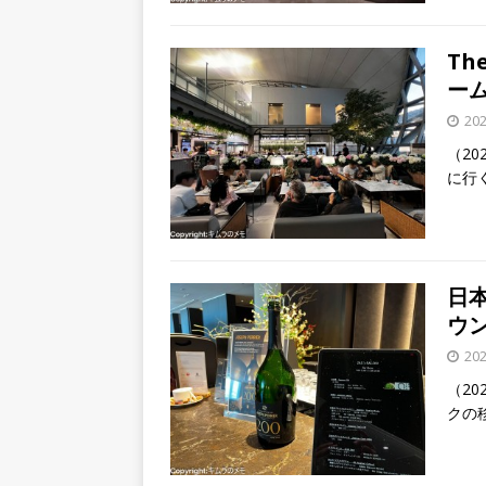
Th
ーム
20
（20
に行
日
ウンジ
20
（20
クの