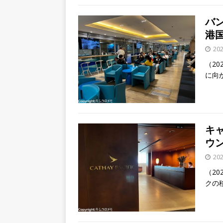
バ
港国
20
（20
に向
キ
ウンジ
20
（20
クの