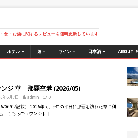
・食・お酒に関するレビューを随時更新しています
ホテル
遊
ワイン
日本酒
ABOUT
ンジ 華 那覇空港 (2026/05)
26年6月7日
admin
0
26/06/07記載） 2026年5月下旬の平日に那覇を訪れた際に利
た。 こちらのラウンジ
[…]