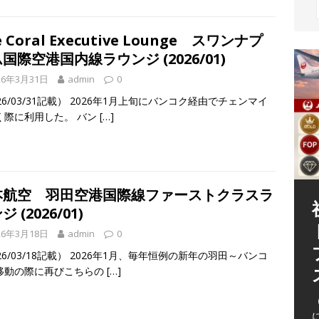
e Coral Executive Lounge スワンナプ
国際空港国内線ラウンジ (2026/01)
26年3月31日
admin
0
26/03/31記載） 2026年1月上旬にバンコク経由でチェンマイ
く際に利用した。 バン
[…]
本航空 羽田空港国際線ファーストクラスラ
 (2026/01)
26年3月18日
admin
0
26/03/18記載） 2026年1月、毎年恒例の新年の羽田～バンコ
移動の際に再びこちらの
[…]
（