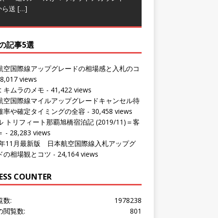
から送
[…]
の記事5選
航空国際線アップグレードの相場感と入札のコ
8,017 views
ut キムラのメモ
- 41,422 views
航空国際線マイルアップグレードキャンセル待
確率や確定タイミングの全容
- 30,458 views
 トリフィート那覇旭橋宿泊記 (2019/11)＝客
＝
- 28,283 views
24年11月最新版 日本航空国際線入札アップグ
ドの相場観とコツ
- 24,164 views
ESS COUNTER
覧数:
1978238
の閲覧数:
801