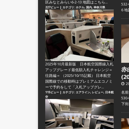
区みなとみらい6-2-13 地図はこちら...
53
227ビュー
|
カテゴリ:
ホテル
,
国内
,
神奈川県
6 
2025年10月最新版 日本航空国際線入札
赤
アップグレード最低額入札チャレンジ＝
往路編＝
（2025/10/15記載） 日本航空
(2
国際線での移動時はプレミアムエコノミ
2
ーで予約をして「入札アップグレ...
名前
115ビュー
|
カテゴリ:
エアライン
,
レビュー
,
日本航
空
53
下街