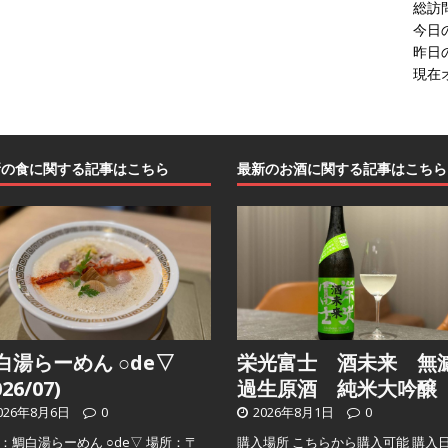
総訪
今日
昨日
現在
新の食に関する記事はこちら
最新のお酒に関する記事はこちら
白湯らーめん ○de▽
栄光富士 酒未来 無
026/07)
過生原酒 純米大吟醸
026年8月6日
0
2026年8月1日
0
：鯛白湯らーめん ○de▽ 場所：〒
購入場所 こちらから購入可能 購入