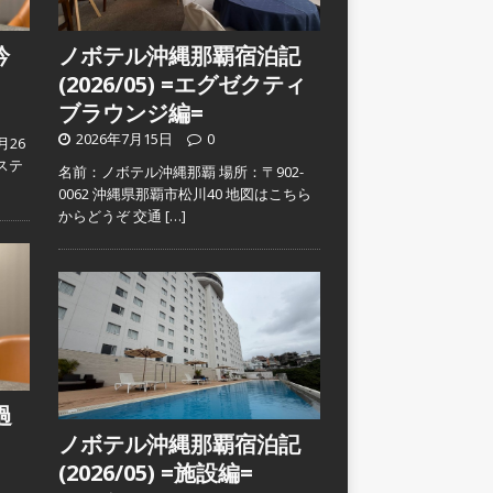
吟
ノボテル沖縄那覇宿泊記
(2026/05) =エグゼクティ
ブラウンジ編=
2026年7月15日
0
月26
ステ
名前：ノボテル沖縄那覇 場所：〒902-
0062 沖縄県那覇市松川40 地図はこちら
からどうぞ 交通
[…]
過
ノボテル沖縄那覇宿泊記
(2026/05) =施設編=