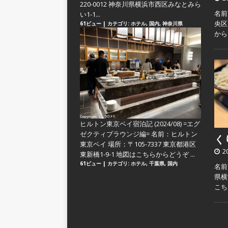
220-0012 神奈川県横浜市西区みなとみら
名前
い1-1...
央区
61ビュー
|
カテゴリ:
ホテル
,
国内
,
神奈川県
か
ヒルトン東京ベイ宿泊記 (2024/08) =エグ
ゼクティブラウンジ編=
名前：ヒルトン
くり
東京ベイ 場所：〒105-7337 東京都港区
2
東新橋1-9-1 地図はこちらからどうぞ ...
61ビュー
|
カテゴリ:
ホテル
,
千葉県
,
国内
名前
県横
こ