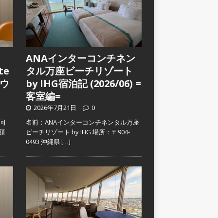
ANAインターコンチネン
te
タル万座ビーチリゾート
ウ
by IHG宿泊記 (2026/06) =
客室編=
2026年7月21日
0
入可
名前：ANAインターコンチネンタル万座
金額
ビーチリゾート by IHG 場所：〒904-
0493 沖縄県
[…]