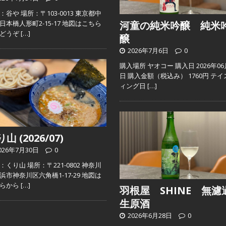
：谷や 場所：〒103-0013 東京都中
日本橋人形町2-15-17 地図はこちら
河童の純米吟醸 純米
らどうぞ
[…]
醸
2026年7月6日
0
購入場所 ヤオコー 購入日 2026年06
日 購入金額（税込み） 1760円 テイ
ィング日
[…]
山 (2026/07)
026年7月30日
0
：くり山 場所：〒221-0802 神奈川
浜市神奈川区六角橋1-17-29 地図は
ちらから
[…]
羽根屋 SHINE 無濾
生原酒
2026年6月28日
0