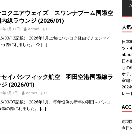
ンコクエアウェイズ スワンナプーム国際空
内線ラウンジ (2026/01)
人気
26年3月13日
admin
0
26/03/13記載） 2026年1月上旬にバンコク経由でチェンマイ
日本
かう際に利用した。 今
[…]
ツ
- 4
abo
日本
ちの
ホテル
ャセイパシフィック航空 羽田空港国際線ラ
室編
 (2026/01)
20
26年3月7日
admin
0
レー
26/03/07記載） 2026年1月、毎年恒例の新年の羽田～バンコ
ACC
移動の際に利用した。
[…]
総閲
今日