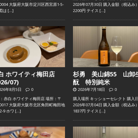
2-0004 大阪府大阪市淀川区西宮原1-5-
2026年07月30日 購入金額（税込み
地図は
[…]
2200円 テイス
[…]
白 ホワイティ梅田店
杉勇 美山錦55 山卸
026/07)
酛 特別純米
026年8月5日
0
2026年7月18日
0
：赤白 ホワイティ梅田店 場所：〒
購入場所 キッショーセレクト 購入
0-0017 大阪府大阪市北区角田町梅田地
2026年07月04日 購入金額（税込み
2-9 ホワ
[…]
1837円 テイス
[…]