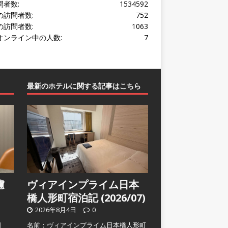
問者数:
1534592
の訪問者数:
752
の訪問者数:
1063
オンライン中の人数:
7
最新のホテルに関する記事はこちら
濾
ヴィアインプライム日本
橋人形町宿泊記 (2026/07)
2026年8月4日
0
日
名前：ヴィアインプライム日本橋人形町