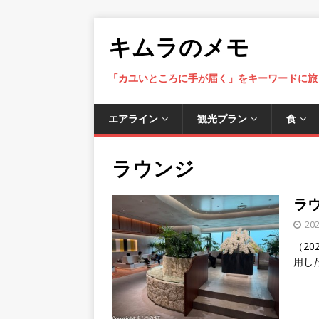
キムラのメモ
「カユいところに手が届く」をキーワードに旅
エアライン
観光プラン
食
ラウンジ
ラウ
20
（20
用し