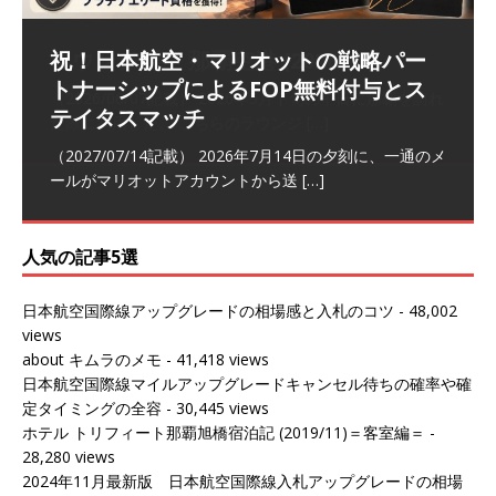
祝！日本航空・マリオットの戦略パー
ラウンジ 華 那覇空港 (2026/05)
The Coral Executive Lounge スワ
日本航空 羽田空港国際線ファースト
バンコクエアウェイズ スワンナプー
トナーシップによるFOP無料付与とス
ンナプーム国際空港国内線ラウンジ
クラスラウンジ (2026/01)
ム国際空港国内線ラウンジ (2026/01)
（2026/06/07記載） 2026年5月下旬の平日に那覇を訪れ
テイタスマッチ
(2026/01)
た際に利用した。 こちらのラウンジ
[…]
（2026/03/18記載） 2026年1月、毎年恒例の新年の羽田
（2026/03/13記載） 2026年1月上旬にバンコク経由でチ
～バンコクの移動の際に再びこちらの
ェンマイに向かう際に利用した。 今
[…]
[…]
（2027/07/14記載） 2026年7月14日の夕刻に、一通のメ
（2026/03/31記載） 2026年1月上旬にバンコク経由でチ
ールがマリオットアカウントから送
ェンマイに行く際に利用した。 バン
[…]
[…]
人気の記事5選
日本航空国際線アップグレードの相場感と入札のコツ
- 48,002
views
about キムラのメモ
- 41,418 views
日本航空国際線マイルアップグレードキャンセル待ちの確率や確
定タイミングの全容
- 30,445 views
ホテル トリフィート那覇旭橋宿泊記 (2019/11)＝客室編＝
-
28,280 views
2024年11月最新版 日本航空国際線入札アップグレードの相場