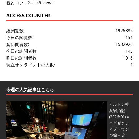
観とコツ
- 24,149 views
ACCESS COUNTER
総閲覧数:
1976384
今日の閲覧数:
151
総訪問者数:
1532920
今日の訪問者数:
143
昨日の訪問者数:
1016
現在オンライン中の人数:
1
今週の人気記事はこちら
ヒルトン横
浜宿泊記
(2026/01)＝
エグゼクテ
ィブラウン
ジ編＝
名