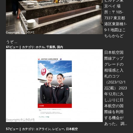
ヒルトン東
京ベイ 場
所：〒105-
7337 東京都
港区東新橋1-
9-1 地図はこ
ちらからど
うぞ ...
61ビュー
|
カテゴリ:
ホテル
,
千葉県
,
国内
日本航空国
際線アップ
グレードの
相場感と入
札のコツ
（2023/12/1
2記載） 2023
年12月に久
しぶりに日
本航空の国
際線を利用
する機会が
あった。 調...
57ビュー
|
カテゴリ:
エアライン
,
レビュー
,
日本航空