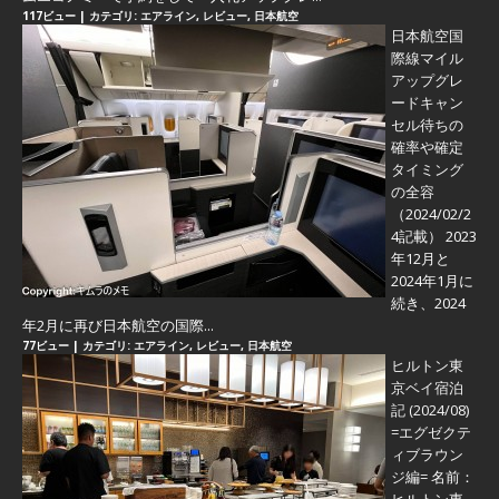
117ビュー
|
カテゴリ:
エアライン
,
レビュー
,
日本航空
日本航空国
際線マイル
アップグレ
ードキャン
セル待ちの
確率や確定
タイミング
の全容
（2024/02/2
4記載） 2023
年12月と
2024年1月に
続き、2024
年2月に再び日本航空の国際...
77ビュー
|
カテゴリ:
エアライン
,
レビュー
,
日本航空
ヒルトン東
京ベイ宿泊
記 (2024/08)
=エグゼクテ
ィブラウン
ジ編=
名前：