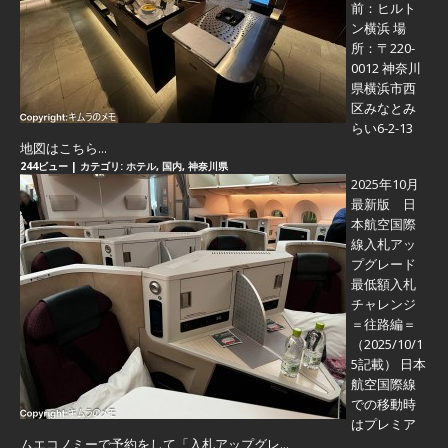
前：ヒルト
ン横浜 場
所：〒220-
0012 神奈川
県横浜市西
区みなとみ
らい6-2-13
地図はこちら...
244ビュー
|
カテゴリ:
ホテル
,
国内
,
神奈川県
2025年10月
最新版 日
本航空国際
線入札アッ
プグレード
最低額入札
チャレンジ
＝往路編＝
（2025/10/1
5記載） 日本
航空国際線
での移動時
はプレミア
ムエコノミーで予約をして「入札アップグレ...