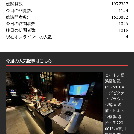
総閲覧数:
1977387
今日の閲覧数:
1154
総訪問者数:
1533802
今日の訪問者数:
1025
昨日の訪問者数:
1016
現在オンライン中の人数:
4
今週の人気記事はこちら
ヒルトン横
浜宿泊記
(2026/01)＝
エグゼクテ
ィブラウン
ジ編＝
名
前：ヒルト
ン横浜 場
所：〒220-
0012 神奈川