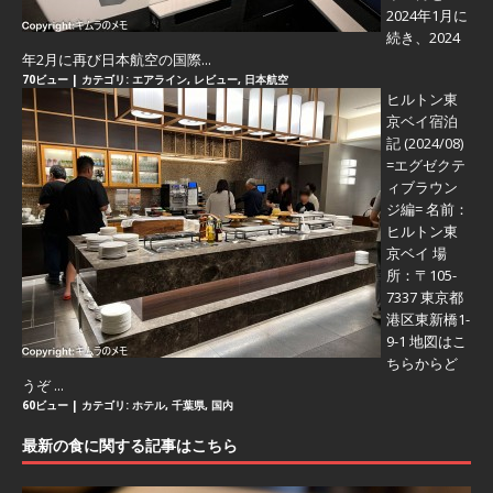
2024年1月に
続き、2024
年2月に再び日本航空の国際...
70ビュー
|
カテゴリ:
エアライン
,
レビュー
,
日本航空
ヒルトン東
京ベイ宿泊
記 (2024/08)
=エグゼクテ
ィブラウン
ジ編=
名前：
ヒルトン東
京ベイ 場
所：〒105-
7337 東京都
港区東新橋1-
9-1 地図はこ
ちらからど
うぞ ...
60ビュー
|
カテゴリ:
ホテル
,
千葉県
,
国内
最新の食に関する記事はこちら