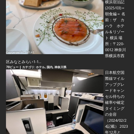
横浜宿泊記
(2025/03)＝
朝食編＝
名
前：ザ カ
ハラ ホテ
ル＆リゾー
ト 横浜 場
所：〒220-
0012 神奈川
県横浜市西
区みなとみらい1-1...
70ビュー
|
カテゴリ:
ホテル
,
国内
,
神奈川県
日本航空国
際線マイル
アップグレ
ードキャン
セル待ちの
確率や確定
タイミング
の全容
（2024/02/2
4記載） 2023
年12月と