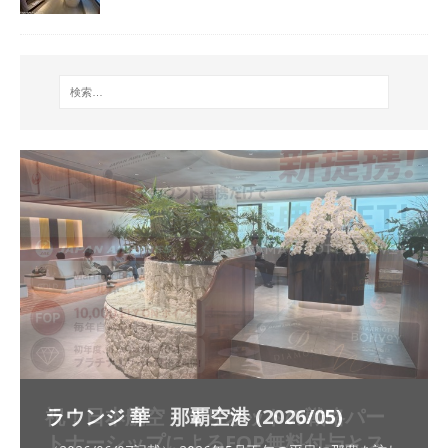
祝！日本航空・マリオットの戦略パー
ラウンジ 華 那覇空港 (2026/05)
The Coral Executive Lounge スワ
日本航空 羽田空港国際線ファースト
バンコクエアウェイズ スワンナプー
トナーシップによるFOP無料付与とス
ンナプーム国際空港国内線ラウンジ
クラスラウンジ (2026/01)
ム国際空港国内線ラウンジ (2026/01)