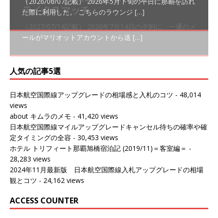
（2026/06/07記載） 2026年5月下旬の平日に那覇を訪れ
テイタスマッチ
(2026/01)
た際に利用した。 こちらのラウンジ
[…]
（2026/03/18記載） 2026年1月、毎年恒例の新年の羽田
（2026/03/13記載） 2026年1月上旬にバンコク経由でチ
～バンコクの移動の際に再びこちらの
ェンマイに向かう際に利用した。 今
[…]
[…]
（2027/07/14記載） 2026年7月14日の夕刻に、一通のメ
（2026/03/31記載） 2026年1月上旬にバンコク経由でチ
ールがマリオットアカウントから送
ェンマイに行く際に利用した。 バン
[…]
[…]
人気の記事5選
日本航空国際線アップグレードの相場感と入札のコツ
- 48,014
views
about キムラのメモ
- 41,420 views
日本航空国際線マイルアップグレードキャンセル待ちの確率や確
定タイミングの全容
- 30,453 views
ホテル トリフィート那覇旭橋宿泊記 (2019/11)＝客室編＝
-
28,283 views
2024年11月最新版 日本航空国際線入札アップグレードの相場
観とコツ
- 24,162 views
ACCESS COUNTER