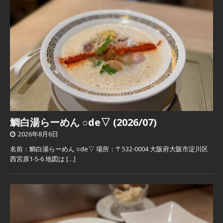
鯛白湯らーめん ○de▽ (2026/07)
2026年8月6日
名前：鯛白湯らーめん ○de▽ 場所：〒532-0004 大阪府大阪市淀川区
西宮原1-5-6 地図は
[…]