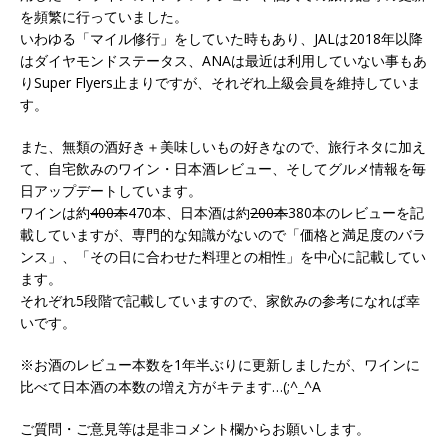
を頻繁に行っていました。
いわゆる「マイル修行」をしていた時もあり、JALは2018年以降
はダイヤモンドステータス、ANAは最近は利用していない事もあ
りSuper Flyers止まりですが、それぞれ上級会員を維持していま
す。
また、無類の酒好き＋美味しいもの好きなので、旅行ネタに加え
て、自宅飲みのワイン・日本酒レビュー、そしてグルメ情報を毎
日アップデートしています。
ワインは約
400本
470本、日本酒は約
200本
380本のレビューを記
載していますが、専門的な知識がないので「価格と満足度のバラ
ンス」、「その日に合わせた料理との相性」を中心に記載してい
ます。
それぞれ5段階で記載していますので、家飲みの参考になれば幸
いです。
※お酒のレビュー本数を1年半ぶりに更新しましたが、ワインに
比べて日本酒の本数の増え方がキテます…(;^_^A
ご質問・ご意見等は是非コメント欄からお願いします。