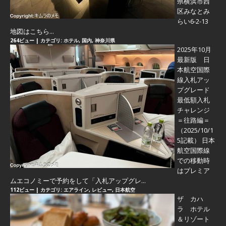
県横浜市西
区みなとみ
らい6-2-13
地図はこちら...
264ビュー
|
カテゴリ:
ホテル
,
国内
,
神奈川県
2025年10月
最新版 日
本航空国際
線入札アッ
プグレード
最低額入札
チャレンジ
＝往路編＝
（2025/10/1
5記載） 日本
航空国際線
での移動時
はプレミア
ムエコノミーで予約をして「入札アップグレ...
112ビュー
|
カテゴリ:
エアライン
,
レビュー
,
日本航空
ザ カハ
ラ ホテル
＆リゾート