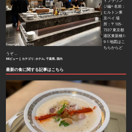
ィブラウン
ジ編=
名前：
ヒルトン東
京ベイ 場
所：〒105-
7337 東京都
港区東新橋1-
9-1 地図はこ
ちらからど
うぞ ...
66ビュー
|
カテゴリ:
ホテル
,
千葉県
,
国内
最新の食に関する記事はこちら