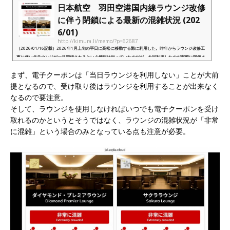
日本航空 羽田空港国内線ラウンジ改修
に伴う閉鎖による最新の混雑状況 (202
6/01)
http://kimura.li/memo/?p=62687
（2026/01/16記載）2026年1月上旬の平日に高松に移動する際に利用した。昨年からラウンジ改修工
事に伴い北ラウンジが一旦閉鎖されるという情報は知っていたのだが、今回利用したのが実際に閉鎖さ
れた2日後ということもあり、混雑状況含めて最新情報をアップデート。...
まず、電子クーポンは「当日ラウンジを利用しない」ことが大前
提となるので、受け取り後はラウンジを利用することが出来なく
なるので要注意。
そして、ラウンジを使用しなければいつでも電子クーポンを受け
取れるのかというとそうではなく、ラウンジの混雑状況が「非常
に混雑」という場合のみとなっている点も注意が必要。