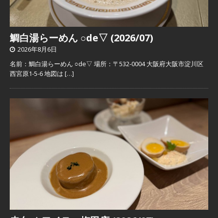
鯛白湯らーめん ○de▽ (2026/07)
2026年8月6日
名前：鯛白湯らーめん ○de▽ 場所：〒532-0004 大阪府大阪市淀川区
西宮原1-5-6 地図は
[…]