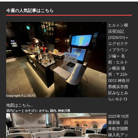
今週の人気記事はこちら
ヒルトン横
浜宿泊記
(2026/01)＝
エグゼクテ
ィブラウン
ジ編＝
名
前：ヒルト
ン横浜 場
所：〒220-
0012 神奈川
県横浜市西
区みなとみ
らい6-2-13
地図はこちら...
257ビュー
|
カテゴリ:
ホテル
,
国内
,
神奈川県
2025年10月
最新版 日
本航空国際
線入札アッ