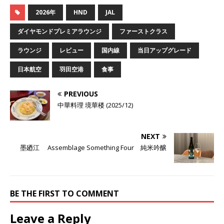
2026年
HND
JAL
ダイヤモンドプレミアラウンジ
ファーストクラス
ラウンジ
レビュー
国内線
当日アップグレード
日本航空
羽田空港
食事
PREVIOUS
中華料理 境華楼 (2025/12)
NEXT
墨廼江 Assemblage Something Four 純米吟醸
BE THE FIRST TO COMMENT
Leave a Reply