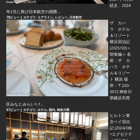
続き、2024
年2月に再び日本航空の国際...
78ビュー
|
カテゴリ:
エアライン
,
レビュー
,
日本航空
ザ カハ
ラ ホテル
＆リゾート
横浜宿泊記
(2025/03)＝
朝食編＝
名
前：ザ カ
ハラ ホテ
ル＆リゾー
ト 横浜 場
所：〒220-
0012 神奈川
県横浜市西
区みなとみらい1-1...
67ビュー
|
カテゴリ:
ホテル
,
国内
,
神奈川県
ヒルトン東
京ベイ宿泊
記 (2024/08)
=エグゼクテ