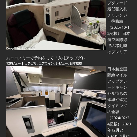
プグレード
最低額入札
チャレンジ
＝往路編＝
（2025/10/1
5記載） 日本
航空国際線
での移動時
はプレミア
ムエコノミーで予約をして「入札アップグレ...
128ビュー
|
カテゴリ:
エアライン
,
レビュー
,
日本航空
日本航空国
際線マイル
アップグレ
ードキャン
セル待ちの
確率や確定
タイミング
の全容
（2024/02/2
4記載） 2023
年12月と
2024年1月に