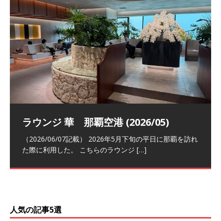
祝！日本航空・マリオットの戦略パー
ラウンジ 華 那覇空港 (2026/05)
The Coral Executive Lounge スワ
日本航空 羽田空港国際線ファースト
バンコクエアウェイズ スワンナプー
トナーシップによるFOP無料付与とス
ンナプーム国際空港国内線ラウンジ
クラスラウンジ (2026/01)
ム国際空港国内線ラウンジ (2026/01)
（2026/06/07記載） 2026年5月下旬の平日に那覇を訪れ
テイタスマッチ
(2026/01)
た際に利用した。 こちらのラウンジ
[…]
（2026/03/18記載） 2026年1月、毎年恒例の新年の羽田
（2026/03/13記載） 2026年1月上旬にバンコク経由でチ
～バンコクの移動の際に再びこちらの
ェンマイに向かう際に利用した。 今
[…]
[…]
（2027/07/14記載） 2026年7月14日の夕刻に、一通のメ
（2026/03/31記載） 2026年1月上旬にバンコク経由でチ
ールがマリオットアカウントから送
ェンマイに行く際に利用した。 バン
[…]
[…]
人気の記事5選