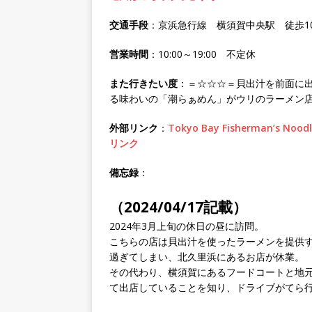
交通手段
：京浜急行線 横須賀中央駅 徒歩1
営業時間
：10:00～19:00 不定休
また行きたい度
：＝☆☆☆＝貝出汁を前面に
る味わいの「潮らぁめん」がウリのラーメン
外部リンク
：
Tokyo Bay Fisherman
リンク
備忘録
：
（2024/04/17記載）
2024年3月上旬の休日の昼に訪問。
こちらの店は貝出汁を使ったラーメンを提供
過ぎてしまい、北久里浜にあるお店が休業。
その代わり、横須賀にあるフードコートと地
て出店していることを知り、ドライブがてら