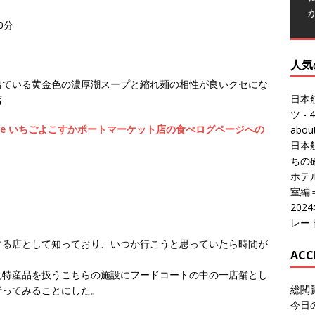
人気
0分
日本
ツ
- 4
出ている黄金色の濃厚潮スープと縮れ麺の相性が良いクセにな
abo
店
日本
ちの
’s Noodle いちごよこすかポートマーケット店の食べログページへの
ホテル
室編
20
レー
ACC
する店として知っており、いつか行こうと思っていたら時間が
総閲
今日
元特産品を扱うこちらの施設にフードコートの中の一店舗とし
総訪
行ってみることにした。
今日
昨日