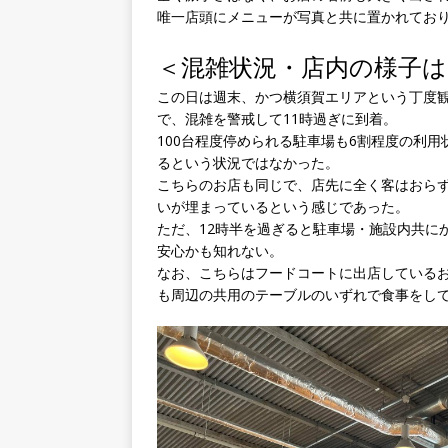
唯一店頭にメニューが写真と共に置かれてお
＜混雑状況・店内の様子は
この日は週末、かつ横須賀エリアという丁度
で、混雑を警戒して11時過ぎに到着。
100台程度停められる駐車場も6割程度の利
るという状況ではなかった。
こちらのお店も同じで、店先に全く客はおらず
いが埋まっているという感じであった。
ただ、12時半を過ぎると駐車場・施設内共に
安心かも知れない。
なお、こちらはフードコートに出店している
も周辺の共用のテーブルのいずれで食事をし