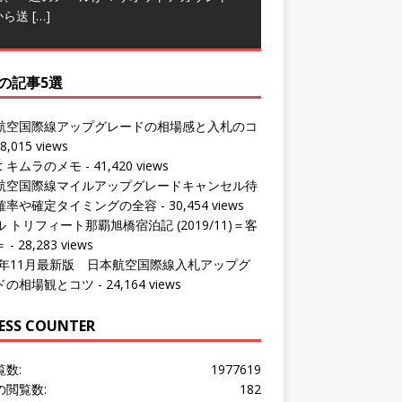
の記事5選
航空国際線アップグレードの相場感と入札のコ
8,015 views
ut キムラのメモ
- 41,420 views
航空国際線マイルアップグレードキャンセル待
確率や確定タイミングの全容
- 30,454 views
 トリフィート那覇旭橋宿泊記 (2019/11)＝客
＝
- 28,283 views
24年11月最新版 日本航空国際線入札アップグ
ドの相場観とコツ
- 24,164 views
ESS COUNTER
覧数:
1977619
の閲覧数:
182
問者数:
1534016
の訪問者数:
176
の訪問者数:
1063