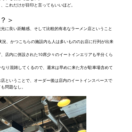
り、これだけが目印と言ってもいいほど。
？＞
観光に良い距離感、そして比較的有名なラーメン店ということ
用状況、かつこちらの施設内も人は多いもののお店に行列が出来
、店内に併設された10席少々のイートインエリアも半分くら
かなり混雑してくるので、週末は早めに来た方が駐車場含めて
お店ということで、オーダー後は店内のイートインスペースで
ても問題なし。