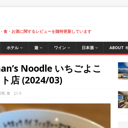
・食・お酒に関するレビューを随時更新しています
ホテル
遊
ワイン
日本酒
ABOUT
rman’s Noodle いちごよこ
(2024/03)
川県
,
食
0