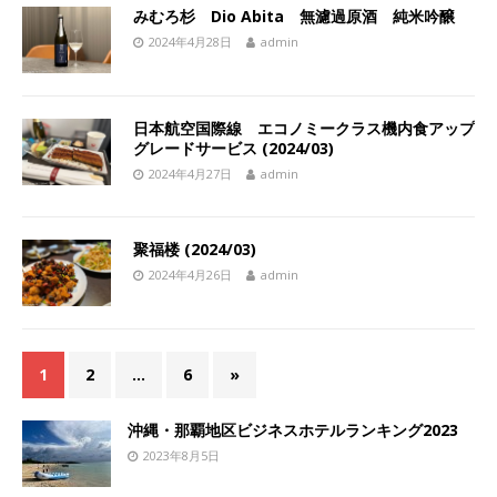
みむろ杉 Dio Abita 無濾過原酒 純米吟醸
2024年4月28日
admin
日本航空国際線 エコノミークラス機内食アップ
グレードサービス (2024/03)
2024年4月27日
admin
聚福楼 (2024/03)
2024年4月26日
admin
1
2
…
6
»
沖縄・那覇地区ビジネスホテルランキング2023
2023年8月5日