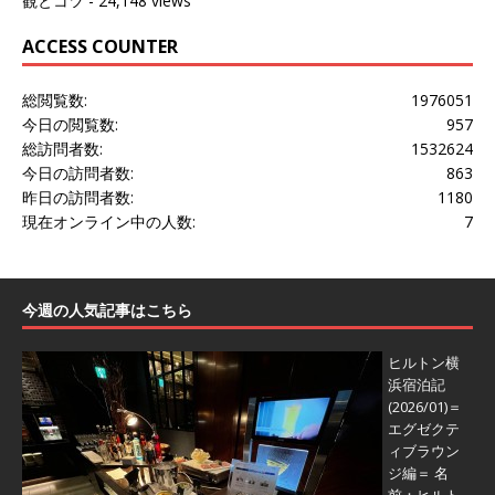
観とコツ
- 24,148 views
ACCESS COUNTER
総閲覧数:
1976051
今日の閲覧数:
957
総訪問者数:
1532624
今日の訪問者数:
863
昨日の訪問者数:
1180
現在オンライン中の人数:
7
今週の人気記事はこちら
ヒルトン横
浜宿泊記
(2026/01)＝
エグゼクテ
ィブラウン
ジ編＝
名