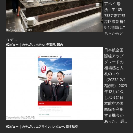
京ベイ 場
所：〒105-
7337 東京都
港区東新橋1-
9-1 地図はこ
ちらからど
うぞ ...
62ビュー
|
カテゴリ:
ホテル
,
千葉県
,
国内
日本航空国
際線アップ
グレードの
相場感と入
札のコツ
（2023/12/1
2記載） 2023
年12月に久
しぶりに日
本航空の国
際線を利用
する機会が
あった。 調...
62ビュー
|
カテゴリ:
エアライン
,
レビュー
,
日本航空