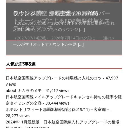
祝！日本航空・マリオットの戦略パー
ラウンジ 華 那覇空港 (2026/05)
The Coral Executive Lounge スワ
日本航空 羽田空港国際線ファースト
バンコクエアウェイズ スワンナプー
トナーシップによるFOP無料付与とス
ンナプーム国際空港国内線ラウンジ
クラスラウンジ (2026/01)
ム国際空港国内線ラウンジ (2026/01)
（2026/06/07記載） 2026年5月下旬の平日に那覇を訪れ
テイタスマッチ
(2026/01)
た際に利用した。 こちらのラウンジ
[…]
（2026/03/18記載） 2026年1月、毎年恒例の新年の羽田
（2026/03/13記載） 2026年1月上旬にバンコク経由でチ
～バンコクの移動の際に再びこちらの
ェンマイに向かう際に利用した。 今
[…]
[…]
（2027/07/14記載） 2026年7月14日の夕刻に、一通のメ
（2026/03/31記載） 2026年1月上旬にバンコク経由でチ
ールがマリオットアカウントから送
ェンマイに行く際に利用した。 バン
[…]
[…]
人気の記事5選
日本航空国際線アップグレードの相場感と入札のコツ
- 47,997
views
about キムラのメモ
- 41,417 views
日本航空国際線マイルアップグレードキャンセル待ちの確率や確
定タイミングの全容
- 30,444 views
ホテル トリフィート那覇旭橋宿泊記 (2019/11)＝客室編＝
-
28,277 views
2024年11月最新版 日本航空国際線入札アップグレードの相場