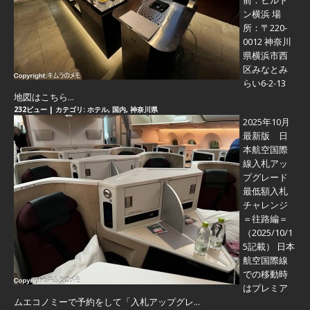
前：ヒルト
ン横浜 場
所：〒220-
0012 神奈川
県横浜市西
区みなとみ
らい6-2-13
地図はこちら...
232ビュー
|
カテゴリ:
ホテル
,
国内
,
神奈川県
2025年10月
最新版 日
本航空国際
線入札アッ
プグレード
最低額入札
チャレンジ
＝往路編＝
（2025/10/1
5記載） 日本
航空国際線
での移動時
はプレミア
ムエコノミーで予約をして「入札アップグレ...