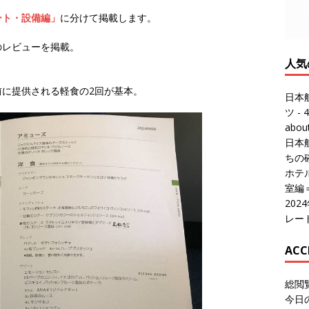
ート・設備編」
に分けて掲載します。
人気
のレビューを掲載。
日本
ツ
- 4
abo
に提供される軽食の2回が基本。
日本
ちの
ホテル
室編
20
レー
ACC
総閲
今日
総訪
今日
昨日