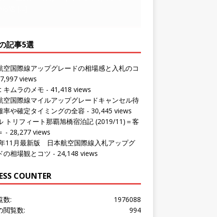
の記事5選
航空国際線アップグレードの相場感と入札のコ
7,997 views
ut キムラのメモ
- 41,418 views
航空国際線マイルアップグレードキャンセル待
確率や確定タイミングの全容
- 30,445 views
 トリフィート那覇旭橋宿泊記 (2019/11)＝客
＝
- 28,277 views
24年11月最新版 日本航空国際線入札アップグ
ドの相場観とコツ
- 24,148 views
ESS COUNTER
覧数:
1976088
の閲覧数:
994
問者数:
1532653
の訪問者数:
892
の訪問者数:
1180