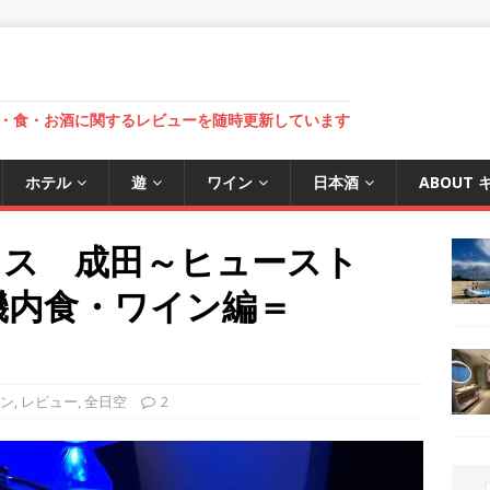
・食・お酒に関するレビューを随時更新しています
ホテル
遊
ワイン
日本酒
ABOUT
ラス 成田～ヒュースト
3＝機内食・ワイン編＝
ン
,
レビュー
,
全日空
2