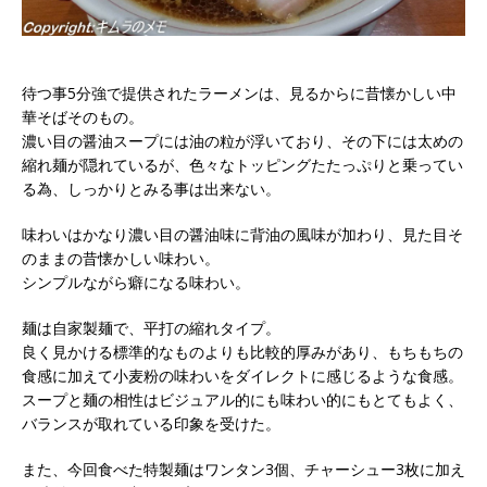
待つ事5分強で提供されたラーメンは、見るからに昔懐かしい中
華そばそのもの。
濃い目の醤油スープには油の粒が浮いており、その下には太めの
縮れ麺が隠れているが、色々なトッピングたたっぷりと乗ってい
る為、しっかりとみる事は出来ない。
味わいはかなり濃い目の醤油味に背油の風味が加わり、見た目そ
のままの昔懐かしい味わい。
シンプルながら癖になる味わい。
麺は自家製麺で、平打の縮れタイプ。
良く見かける標準的なものよりも比較的厚みがあり、もちもちの
食感に加えて小麦粉の味わいをダイレクトに感じるような食感。
スープと麺の相性はビジュアル的にも味わい的にもとてもよく、
バランスが取れている印象を受けた。
また、今回食べた特製麺はワンタン3個、チャーシュー3枚に加え