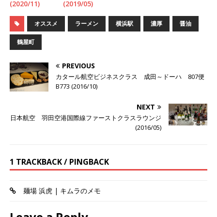
(2020/11)
(2019/05)
オススメ
ラーメン
横浜駅
濃厚
醤油
鶴屋町
PREVIOUS
カタール航空ビジネスクラス 成田～ドーハ 807便
B773 (2016/10)
NEXT
日本航空 羽田空港国際線ファーストクラスラウンジ
(2016/05)
1 TRACKBACK / PINGBACK
麺場 浜虎 | キムラのメモ
Leave a Reply