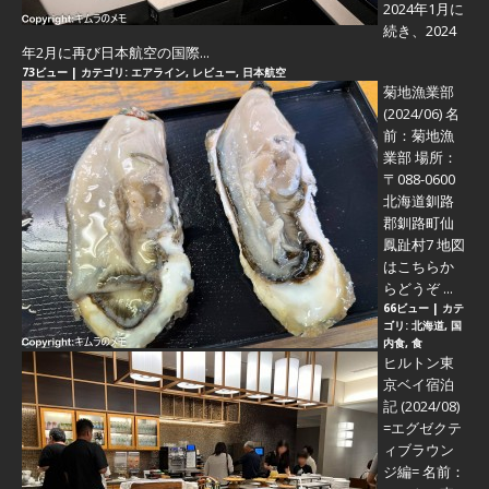
2024年1月に
続き、2024
年2月に再び日本航空の国際...
73ビュー
|
カテゴリ:
エアライン
,
レビュー
,
日本航空
菊地漁業部
(2024/06)
名
前：菊地漁
業部 場所：
〒088-0600
北海道釧路
郡釧路町仙
鳳趾村7 地図
はこちらか
らどうぞ ...
66ビュー
|
カテ
ゴリ:
北海道
,
国
内食
,
食
ヒルトン東
京ベイ宿泊
記 (2024/08)
=エグゼクテ
ィブラウン
ジ編=
名前：