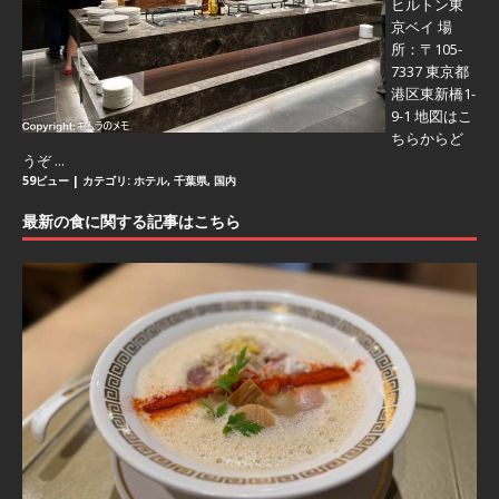
ヒルトン東
京ベイ 場
所：〒105-
7337 東京都
港区東新橋1-
9-1 地図はこ
ちらからど
うぞ ...
59ビュー
|
カテゴリ:
ホテル
,
千葉県
,
国内
最新の食に関する記事はこちら