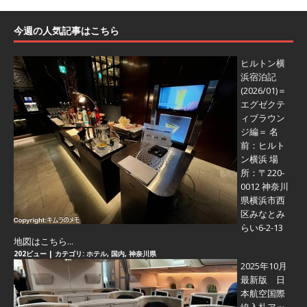
今週の人気記事はこちら
ヒルトン横
浜宿泊記
(2026/01)＝
エグゼクテ
ィブラウン
ジ編＝
名
前：ヒルト
ン横浜 場
所：〒220-
0012 神奈川
県横浜市西
区みなとみ
らい6-2-13
地図はこちら...
202ビュー
|
カテゴリ:
ホテル
,
国内
,
神奈川県
2025年10月
最新版 日
本航空国際