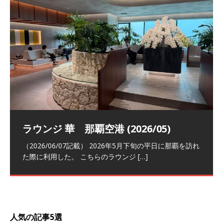
祝！日本航空・マリオットの戦略パー
ラウンジ 華 那覇空港 (2026/05)
The Coral Executive Lounge スワ
日本航空 羽田空港国際線ファースト
バンコクエアウェイズ スワンナプー
トナーシップによるFOP無料付与とス
ンナプーム国際空港国内線ラウンジ
クラスラウンジ (2026/01)
ム国際空港国内線ラウンジ (2026/01)
（2026/06/07記載） 2026年5月下旬の平日に那覇を訪れ
テイタスマッチ
(2026/01)
た際に利用した。 こちらのラウンジ
[…]
（2026/03/18記載） 2026年1月、毎年恒例の新年の羽田
（2026/03/13記載） 2026年1月上旬にバンコク経由でチ
～バンコクの移動の際に再びこちらの
ェンマイに向かう際に利用した。 今
[…]
[…]
（2027/07/14記載） 2026年7月14日の夕刻に、一通のメ
（2026/03/31記載） 2026年1月上旬にバンコク経由でチ
ールがマリオットアカウントから送
ェンマイに行く際に利用した。 バン
[…]
[…]
人気の記事5選