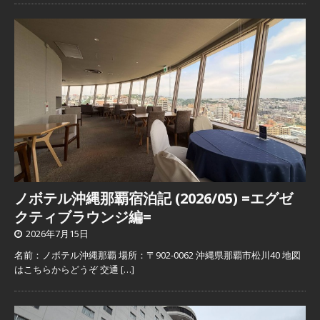
ノボテル沖縄那覇宿泊記 (2026/05) =エグゼ
クティブラウンジ編=
2026年7月15日
名前：ノボテル沖縄那覇 場所：〒902-0062 沖縄県那覇市松川40 地図
はこちらからどうぞ 交通
[…]