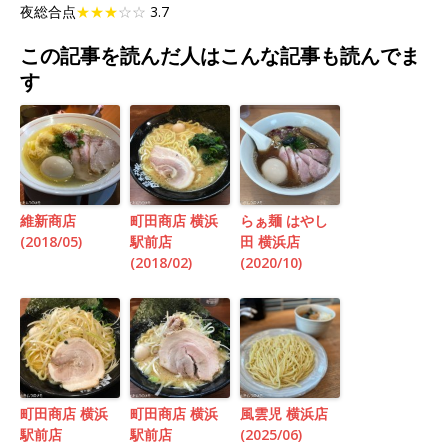
夜総合点
★★★
☆☆
3.7
この記事を読んだ人はこんな記事も読んでま
す
維新商店
町田商店 横浜
らぁ麺 はやし
(2018/05)
駅前店
田 横浜店
(2018/02)
(2020/10)
町田商店 横浜
町田商店 横浜
風雲児 横浜店
駅前店
駅前店
(2025/06)