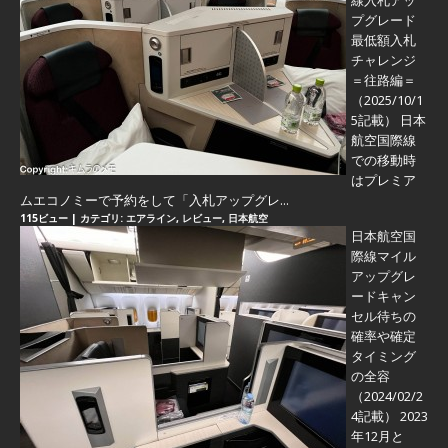
線入札アッ
プグレード
最低額入札
チャレンジ
＝往路編＝
（2025/10/1
5記載） 日本
航空国際線
での移動時
はプレミア
ムエコノミーで予約をして「入札アップグレ...
115ビュー
|
カテゴリ:
エアライン
,
レビュー
,
日本航空
日本航空国
際線マイル
アップグレ
ードキャン
セル待ちの
確率や確定
タイミング
の全容
（2024/02/2
4記載） 2023
年12月と