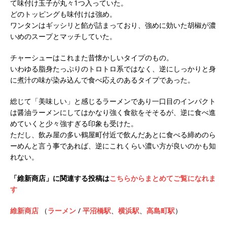
て味付け玉子が丸々1つ入っていた。
どのトッピングも味付けは強め。
ワンタンはギッシリと餡が詰まっており、強めに効いた胡椒が濃
いめのスープとマッチしていた。
チャーシューはこれまた昔懐かしいタイプのもの。
いわゆる脂身たっぷりのトロトロ系ではなく、逆にしっかりと身
に煮汁の味が染み込んで食べ応えのあるタイプであった。
総じて「美味しい」と感じるラーメンであり一口目のインパクト
は醤油ラーメンにしてはかなり強く食欲をそそるが、逆に食べ進
めていくと少々強すぎる印象も受けた。
ただし、飲み屋の多い鶴屋町付近で飲んだあとに食べる締めのら
ーめんと言う事であれば、逆にこれくらい濃い方が良いのかも知
れない。
「維新商店」に関連する投稿は
こちらからまとめてご覧になれま
す
維新商店
（
ラーメン
/
平沼橋駅
、
横浜駅
、
高島町駅
）