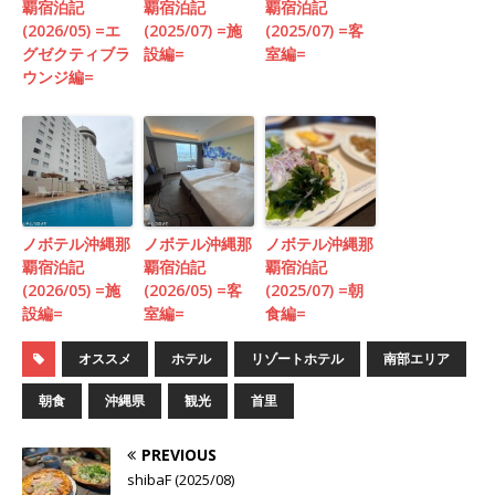
覇宿泊記
覇宿泊記
覇宿泊記
(2026/05) =エ
(2025/07) =施
(2025/07) =客
グゼクティブラ
設編=
室編=
ウンジ編=
ノボテル沖縄那
ノボテル沖縄那
ノボテル沖縄那
覇宿泊記
覇宿泊記
覇宿泊記
(2026/05) =施
(2026/05) =客
(2025/07) =朝
設編=
室編=
食編=
オススメ
ホテル
リゾートホテル
南部エリア
朝食
沖縄県
観光
首里
PREVIOUS
shibaF (2025/08)