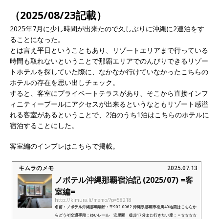
（2025/08/23記載）
2025年7月に少し時間が出来たので久しぶりに沖縄に2連泊をす
ることになった。
とは言え平日ということもあり、リゾートエリアまで行っている
時間も取れないということで那覇エリアでのんびりできるリゾー
トホテルを探していた際に、なかなか行けていなかったこちらの
ホテルの存在を思い出しチェック。
すると、客室にプライベートテラスがあり、そこから直接インフ
ィニティープールにアクセスが出来るというなともリゾート感溢
れる客室があるということで、2泊のうち1泊はこちらのホテルに
宿泊することにした。
客室編のインプレはこちらで掲載。
キムラのメモ
2025.07.13
ノボテル沖縄那覇宿泊記 (2025/07) =客
室編=
http://kimura.li/memo/?p=58218
名前：ノボテル沖縄那覇場所：〒902-0062 沖縄県那覇市松川40地図はこちらか
らどうぞ交通手段：ゆいレール 安里駅 徒歩17分また行きたい度：＝☆☆☆☆