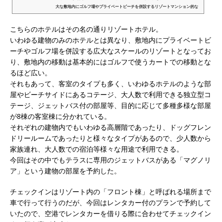
大な敷地内にゴルフ場やプライベートビーチを併設するリゾートマンション的な
総合施設外部リンク：カヌチャリゾート...
こちらのホテルはその名の通りリゾートホテル。
いわゆる建物のみのホテルとは異なり、敷地内にプライベートビ
ーチやゴルフ場を併設する広大なスケールのリゾートとなってお
り、敷地内の移動は基本的にはゴルフで使うカートでの移動とな
るほど広い。
それもあって、客室のタイプも多く、いわゆるホテルのような部
屋やビーチサイドにあるコテージ、大人数で利用できる独立型コ
テージ、ジェットバス付の部屋等、目的に応じて多種多様な部屋
が8棟の客室棟に分かれている。
それぞれの建物内でもいわゆる高層階であったり、ドッグフレン
ドリールームであったりと様々なタイプがあるので、少人数から
家族連れ、大人数での宿泊等様々な用途で利用できる。
今回はその中でもテラスに専用のジェットバスがある「マグノリ
ア」という建物の部屋を予約した。
チェックインはリゾート内の「フロント棟」と呼ばれる場所まで
車で行って行うのだが、今回はレンタカー付のプランで予約して
いたので、空港でレンタカーを借りる際に合わせてチェックイン