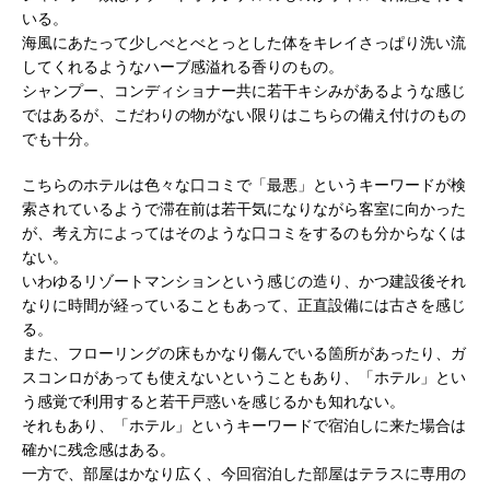
いる。
海風にあたって少しべとべとっとした体をキレイさっぱり洗い流
してくれるようなハーブ感溢れる香りのもの。
シャンプー、コンディショナー共に若干キシみがあるような感じ
ではあるが、こだわりの物がない限りはこちらの備え付けのもの
でも十分。
こちらのホテルは色々な口コミで「最悪」というキーワードが検
索されているようで滞在前は若干気になりながら客室に向かった
が、考え方によってはそのような口コミをするのも分からなくは
ない。
いわゆるリゾートマンションという感じの造り、かつ建設後それ
なりに時間が経っていることもあって、正直設備には古さを感じ
る。
また、フローリングの床もかなり傷んでいる箇所があったり、ガ
スコンロがあっても使えないということもあり、「ホテル」とい
う感覚で利用すると若干戸惑いを感じるかも知れない。
それもあり、「ホテル」というキーワードで宿泊しに来た場合は
確かに残念感はある。
一方で、部屋はかなり広く、今回宿泊した部屋はテラスに専用の