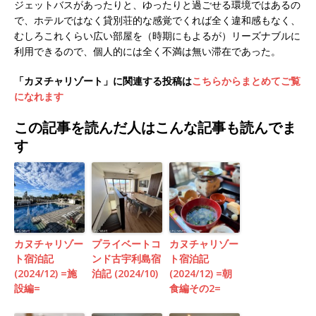
ジェットバスがあったりと、ゆったりと過ごせる環境ではあるの
で、ホテルではなく貸別荘的な感覚でくれば全く違和感もなく、
むしろこれくらい広い部屋を（時期にもよるが）リーズナブルに
利用できるので、個人的には全く不満は無い滞在であった。
「カヌチャリゾート」に関連する投稿は
こちらからまとめてご覧
になれます
この記事を読んだ人はこんな記事も読んでま
す
カヌチャリゾー
プライベートコ
カヌチャリゾー
ト宿泊記
ンド古宇利島宿
ト宿泊記
(2024/12) =施
泊記 (2024/10)
(2024/12) =朝
設編=
食編その2=