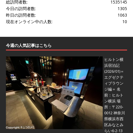
総訪問者数:
1535145
今日の訪問者数:
1305
昨日の訪問者数:
1063
現在オンライン中の人数:
10
今週の人気記事はこちら
ヒルトン横
浜宿泊記
(2026/01)＝
エグゼクテ
ィブラウン
ジ編＝
名
前：ヒルト
ン横浜 場
所：〒220-
0012 神奈川
県横浜市西
区みなとみ
らい6-2-13