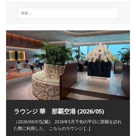
祝！日本航空・マリオットの戦略パー
ラウンジ 華 那覇空港 (2026/05)
The Coral Executive Lounge スワ
日本航空 羽田空港国際線ファースト
バンコクエアウェイズ スワンナプー
トナーシップによるFOP無料付与とス
ンナプーム国際空港国内線ラウンジ
クラスラウンジ (2026/01)
ム国際空港国内線ラウンジ (2026/01)
（2026/06/07記載） 2026年5月下旬の平日に那覇を訪れ
テイタスマッチ
(2026/01)
た際に利用した。 こちらのラウンジ
[…]
（2026/03/18記載） 2026年1月、毎年恒例の新年の羽田
（2026/03/13記載） 2026年1月上旬にバンコク経由でチ