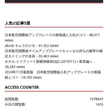
～バンコクの移動の際に再びこちらの
ェンマイに向かう際に利用した。 今
[…]
[…]
（2027/07/14記載） 2026年7月14日の夕刻に、一通のメ
（2026/03/31記載） 2026年1月上旬にバンコク経由でチ
ールがマリオットアカウントから送
ェンマイに行く際に利用した。 バン
[…]
[…]
人気の記事5選
日本航空国際線アップグレードの相場感と入札のコツ
- 48,017
views
about キムラのメモ
- 41,422 views
日本航空国際線マイルアップグレードキャンセル待ちの確率や確
定タイミングの全容
- 30,463 views
ホテル トリフィート那覇旭橋宿泊記 (2019/11)＝客室編＝
-
28,283 views
2024年11月最新版 日本航空国際線入札アップグレードの相場
観とコツ
- 24,165 views
ACCESS COUNTER
総閲覧数:
1978847
今日の閲覧数:
1410