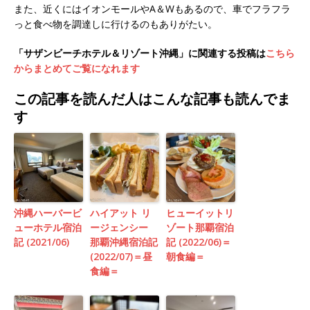
また、近くにはイオンモールやA＆Wもあるので、車でフラフラ
っと食べ物を調達しに行けるのもありがたい。
「サザンビーチホテル＆リゾート沖縄」に関連する投稿は
こちら
からまとめてご覧になれます
この記事を読んだ人はこんな記事も読んでま
す
沖縄ハーバービ
ハイアット リ
ヒューイットリ
ューホテル宿泊
ージェンシー
ゾート那覇宿泊
記 (2021/06)
那覇沖縄宿泊記
記 (2022/06)＝
(2022/07)＝昼
朝食編＝
食編＝