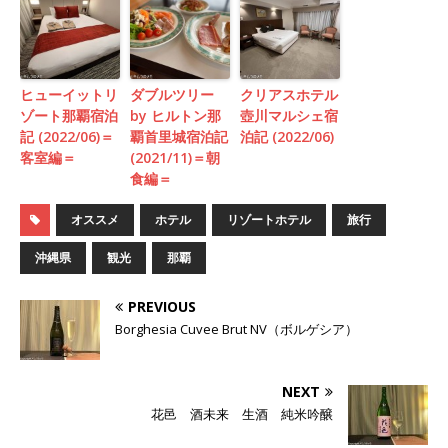
ヒューイットリ
ダブルツリー
クリアスホテル
ゾート那覇宿泊
by ヒルトン那
壺川マルシェ宿
記 (2022/06)＝
覇首里城宿泊記
泊記 (2022/06)
客室編＝
(2021/11)＝朝
食編＝
オススメ
ホテル
リゾートホテル
旅行
沖縄県
観光
那覇
PREVIOUS
Borghesia Cuvee Brut NV（ボルゲシア）
NEXT
花邑 酒未来 生酒 純米吟醸