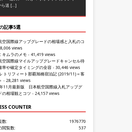
の記事5選
航空国際線アップグレードの相場感と入札のコ
8,006 views
ut キムラのメモ
- 41,419 views
航空国際線マイルアップグレードキャンセル待
確率や確定タイミングの全容
- 30,446 views
 トリフィート那覇旭橋宿泊記 (2019/11)＝客
＝
- 28,281 views
24年11月最新版 日本航空国際線入札アップグ
ドの相場観とコツ
- 24,157 views
ESS COUNTER
覧数:
1976770
の閲覧数:
537
問者数:
1533254
の訪問者数:
477
の訪問者数:
1016