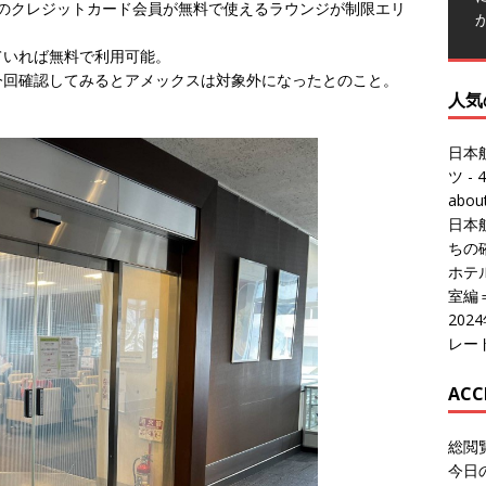
定のクレジットカード会員が無料で使えるラウンジが制限エリ
人気
ていれば無料で利用可能。
今回確認してみるとアメックスは対象外になったとのこと。
日本
。
ツ
- 4
abo
日本
ちの
ホテル
室編
20
レー
ACC
総閲
今日
総訪
今日
昨日