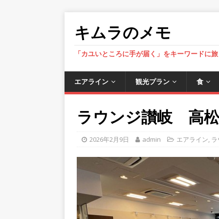
キムラのメモ
「カユいところに手が届く」をキーワードに旅
エアライン
観光プラン
食
ラウンジ讃岐 高松空港 
2026年2月9日
admin
エアライン
,
ラ