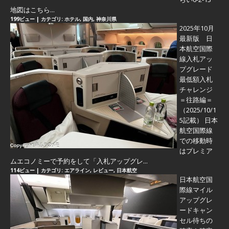
地図はこちら...
199ビュー
|
カテゴリ:
ホテル
,
国内
,
神奈川県
2025年10月
最新版 日
本航空国際
線入札アッ
プグレード
最低額入札
チャレンジ
＝往路編＝
（2025/10/1
5記載） 日本
航空国際線
での移動時
はプレミア
ムエコノミーで予約をして「入札アップグレ...
114ビュー
|
カテゴリ:
エアライン
,
レビュー
,
日本航空
日本航空国
際線マイル
アップグレ
ードキャン
セル待ちの