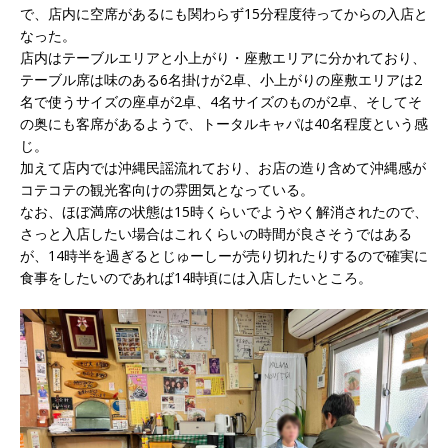
で、店内に空席があるにも関わらず15分程度待ってからの入店と
なった。
店内はテーブルエリアと小上がり・座敷エリアに分かれており、
テーブル席は味のある6名掛けが2卓、小上がりの座敷エリアは2
名で使うサイズの座卓が2卓、4名サイズのものが2卓、そしてそ
の奥にも客席があるようで、トータルキャパは40名程度という感
じ。
加えて店内では沖縄民謡流れており、お店の造り含めて沖縄感が
コテコテの観光客向けの雰囲気となっている。
なお、ほぼ満席の状態は15時くらいでようやく解消されたので、
さっと入店したい場合はこれくらいの時間が良さそうではある
が、14時半を過ぎるとじゅーしーが売り切れたりするので確実に
食事をしたいのであれば14時頃には入店したいところ。