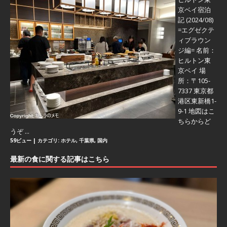
京ベイ宿泊
記 (2024/08)
=エグゼクテ
ィブラウン
ジ編=
名前：
ヒルトン東
京ベイ 場
所：〒105-
7337 東京都
港区東新橋1-
9-1 地図はこ
ちらからど
うぞ ...
59ビュー
|
カテゴリ:
ホテル
,
千葉県
,
国内
最新の食に関する記事はこちら