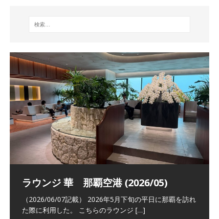
祝！日本航空・マリオットの戦略パー
ラウンジ 華 那覇空港 (2026/05)
The Coral Executive Lounge スワ
日本航空 羽田空港国際線ファースト
バンコクエアウェイズ スワンナプー
トナーシップによるFOP無料付与とス
ンナプーム国際空港国内線ラウンジ
クラスラウンジ (2026/01)
ム国際空港国内線ラウンジ (2026/01)
（2026/06/07記載） 2026年5月下旬の平日に那覇を訪れ
テイタスマッチ
(2026/01)
た際に利用した。 こちらのラウンジ
[…]
（2026/03/18記載） 2026年1月、毎年恒例の新年の羽田
（2026/03/13記載） 2026年1月上旬にバンコク経由でチ