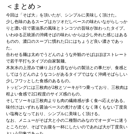
＜まとめ＞
今回は「そば大」を頂いたが、シンプルに美味しく頂けた。
少し色味のあるスープはカツオだしベースの味わいながらしっか
りと濃い目で醤油系の風味とトンコツの旨味が加わったタイプ。
いわゆる正統派の沖縄そばの味わいからは少し外れた感じはある
ものの、濃口のスープに慣れた口にはちょうど良い濃さであっ
た。
合わせる麺は太めでうどんのような外観のそばはほぼストレート
で若干平打ちタイプの自家製麺。
木灰水の上澄みで練り上げる昔ながらの製法との事だが、食感と
してはうどんのようなコシがあるタイプではなく沖縄そばらしい
少しフワッとした食感のあるもの。
トッピングには三枚肉が2枚とソーキが1つ乗っており、三枚肉は
程よい食感で2口程度のサイズ感のもの。
そしてソーキは三枚肉よりも肉の繊維感が多く食べ応えがある。
味付けはいずれも醤油ベースの煮汁が濃くなく薄くもない丁度良
い塩梅となっており、シンプルに美味しく頂ける。
なお、メニューがそば大と小の二種類のみなのでオーダーに迷う
ところだが、そばでお腹を一杯にしたいのであれば大が丁度良い
という印象であった。