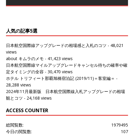
～バンコクの移動の際に再びこちらの
ェンマイに向かう際に利用した。 今
[…]
[…]
（2027/07/14記載） 2026年7月14日の夕刻に、一通のメ
（2026/03/31記載） 2026年1月上旬にバンコク経由でチ
ールがマリオットアカウントから送
ェンマイに行く際に利用した。 バン
[…]
[…]
人気の記事5選
日本航空国際線アップグレードの相場感と入札のコツ
- 48,021
views
about キムラのメモ
- 41,423 views
日本航空国際線マイルアップグレードキャンセル待ちの確率や確
定タイミングの全容
- 30,470 views
ホテル トリフィート那覇旭橋宿泊記 (2019/11)＝客室編＝
-
28,288 views
2024年11月最新版 日本航空国際線入札アップグレードの相場
観とコツ
- 24,168 views
ACCESS COUNTER
総閲覧数:
1979495
今日の閲覧数:
107