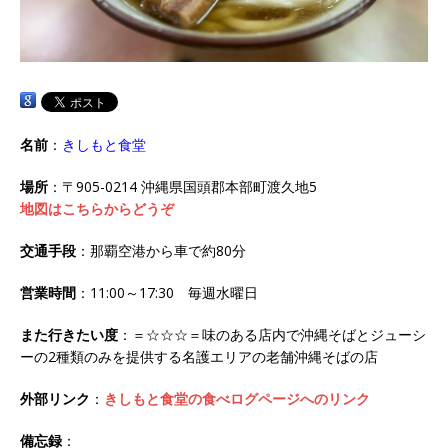
名前
：
きしもと食堂
場所
：〒905-0214 沖縄県国頭郡本部町渡久地5
地図はこちらからどうぞ
交通手段
：那覇空港から車で約80分
営業時間
：11:00～17:30 毎週水曜日
また行きたい度
：＝☆☆☆＝味のある店内で沖縄そばとジューシ
ーの2種類のみを提供する名護エリアの老舗沖縄そばの店
外部リンク
：
きしもと食堂の食べログページへのリンク
備忘録
：