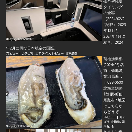
確率や確定
タイミング
の全容
（2024/02/2
4記載） 2023
年12月と
2024年1月に
続き、2024
年2月に再び日本航空の国際...
72ビュー
|
カテゴリ:
エアライン
,
レビュー
,
日本航空
菊地漁業部
(2024/06)
名
前：菊地漁
業部 場所：
〒088-0600
北海道釧路
郡釧路町仙
鳳趾村7 地図
はこちらか
らどうぞ ...
66ビュー
|
カテ
ゴリ:
北海道
,
国
内食
,
食
ヒルトン東