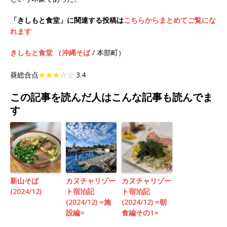
「きしもと食堂」に関連する投稿は
こちらからまとめてご覧にな
れます
きしもと食堂
（
沖縄そば
/ 本部町）
昼総合点
★★★
☆☆
3.4
この記事を読んだ人はこんな記事も読んでま
す
新山そば
カヌチャリゾー
カヌチャリゾー
(2024/12)
ト宿泊記
ト宿泊記
(2024/12) =施
(2024/12) =朝
設編=
食編その1=