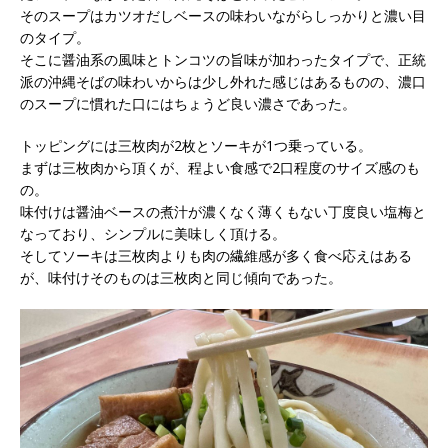
そのスープはカツオだしベースの味わいながらしっかりと濃い目
のタイプ。
そこに醤油系の風味とトンコツの旨味が加わったタイプで、正統
派の沖縄そばの味わいからは少し外れた感じはあるものの、濃口
のスープに慣れた口にはちょうど良い濃さであった。
トッピングには三枚肉が2枚とソーキが1つ乗っている。
まずは三枚肉から頂くが、程よい食感で2口程度のサイズ感のも
の。
味付けは醤油ベースの煮汁が濃くなく薄くもない丁度良い塩梅と
なっており、シンプルに美味しく頂ける。
そしてソーキは三枚肉よりも肉の繊維感が多く食べ応えはある
が、味付けそのものは三枚肉と同じ傾向であった。