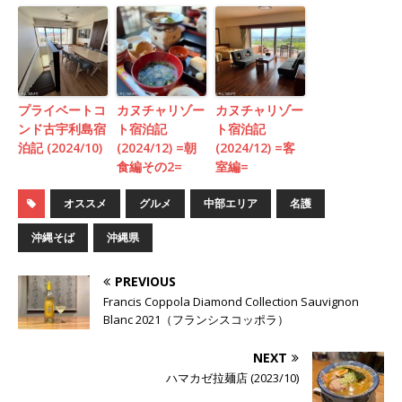
プライベートコ
カヌチャリゾー
カヌチャリゾー
ンド古宇利島宿
ト宿泊記
ト宿泊記
泊記 (2024/10)
(2024/12) =朝
(2024/12) =客
食編その2=
室編=
オススメ
グルメ
中部エリア
名護
沖縄そば
沖縄県
PREVIOUS
Francis Coppola Diamond Collection Sauvignon
Blanc 2021（フランシスコッポラ）
NEXT
ハマカゼ拉麺店 (2023/10)