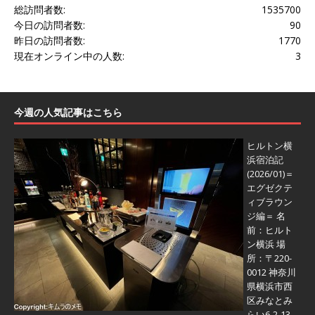
総訪問者数:
1535700
今日の訪問者数:
90
昨日の訪問者数:
1770
現在オンライン中の人数:
3
今週の人気記事はこちら
ヒルトン横
浜宿泊記
(2026/01)＝
エグゼクテ
ィブラウン
ジ編＝
名
前：ヒルト
ン横浜 場
所：〒220-
0012 神奈川
県横浜市西
区みなとみ
らい6-2-13