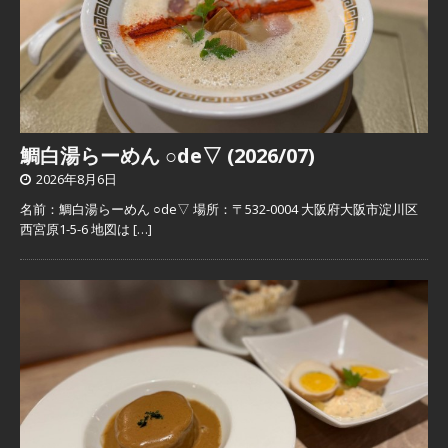
鯛白湯らーめん ○de▽ (2026/07)
2026年8月6日
名前：鯛白湯らーめん ○de▽ 場所：〒532-0004 大阪府大阪市淀川区
西宮原1-5-6 地図は
[…]