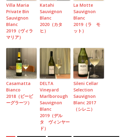
Villa Maria
Katahi
La Motte
Private Bin
Sauvignon
Sauvignon
Sauvignon
Blanc
Blanc
Blanc
2020（カタ
2019（ラ モ
2019（ヴィラ
ヒ）
ット）
マリア）
Casamatta
DELTA
Sileni Cellar
Bianco
Vineyard
Selection
2018（ビービ
Marlborough
Sauvignon
ーグラーツ）
Sauvignon
Blanc 2017
Blanc
（シレニ）
2019（デル
タ ヴィンヤー
ド）