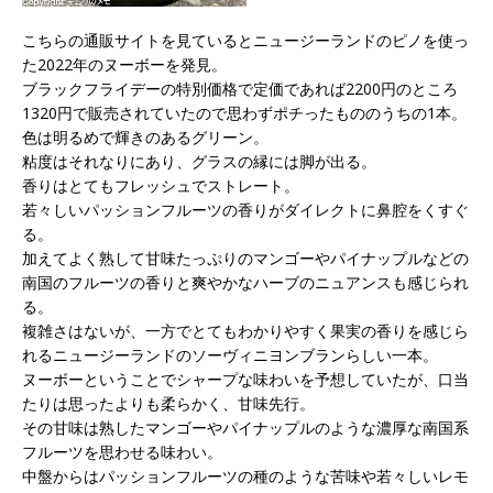
こちらの通販サイトを見ているとニュージーランドのピノを使っ
た2022年のヌーボーを発見。
ブラックフライデーの特別価格で定価であれば2200円のところ
1320円で販売されていたので思わずポチったもののうちの1本。
色は明るめで輝きのあるグリーン。
粘度はそれなりにあり、グラスの縁には脚が出る。
香りはとてもフレッシュでストレート。
若々しいパッションフルーツの香りがダイレクトに鼻腔をくすぐ
る。
加えてよく熟して甘味たっぷりのマンゴーやパイナップルなどの
南国のフルーツの香りと爽やかなハーブのニュアンスも感じられ
る。
複雑さはないが、一方でとてもわかりやすく果実の香りを感じら
れるニュージーランドのソーヴィニヨンブランらしい一本。
ヌーボーということでシャープな味わいを予想していたが、口当
たりは思ったよりも柔らかく、甘味先行。
その甘味は熟したマンゴーやパイナップルのような濃厚な南国系
フルーツを思わせる味わい。
中盤からはパッションフルーツの種のような苦味や若々しいレモ