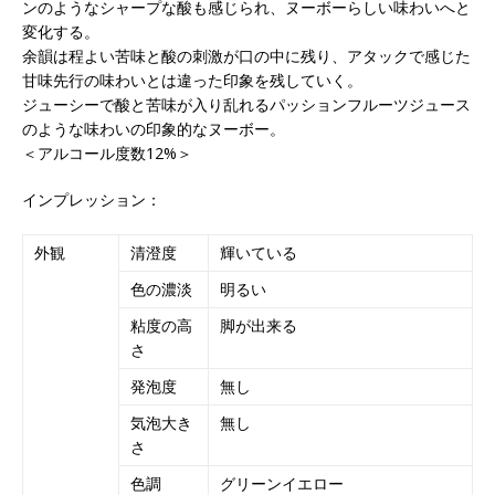
ンのようなシャープな酸も感じられ、ヌーボーらしい味わいへと
変化する。
余韻は程よい苦味と酸の刺激が口の中に残り、アタックで感じた
甘味先行の味わいとは違った印象を残していく。
ジューシーで酸と苦味が入り乱れるパッションフルーツジュース
のような味わいの印象的なヌーボー。
＜アルコール度数12%＞
インプレッション：
外観
清澄度
輝いている
色の濃淡
明るい
粘度の高
脚が出来る
さ
発泡度
無し
気泡大き
無し
さ
色調
グリーンイエロー