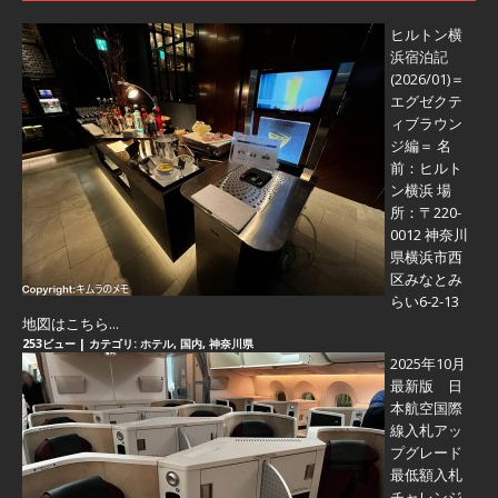
ヒルトン横
浜宿泊記
(2026/01)＝
エグゼクテ
ィブラウン
ジ編＝
名
前：ヒルト
ン横浜 場
所：〒220-
0012 神奈川
県横浜市西
区みなとみ
らい6-2-13
地図はこちら...
253ビュー
|
カテゴリ:
ホテル
,
国内
,
神奈川県
2025年10月
最新版 日
本航空国際
線入札アッ
プグレード
最低額入札
チャレンジ