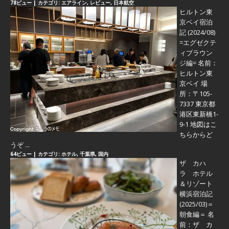
78ビュー
|
カテゴリ:
エアライン
,
レビュー
,
日本航空
ヒルトン東
京ベイ宿泊
記 (2024/08)
=エグゼクテ
ィブラウン
ジ編=
名前：
ヒルトン東
京ベイ 場
所：〒105-
7337 東京都
港区東新橋1-
9-1 地図はこ
ちらからど
うぞ ...
64ビュー
|
カテゴリ:
ホテル
,
千葉県
,
国内
ザ カハ
ラ ホテル
＆リゾート
横浜宿泊記
(2025/03)＝
朝食編＝
名
前：ザ カ