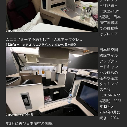
＝往路編＝
（2025/10/1
5記載） 日本
航空国際線
での移動時
はプレミア
ムエコノミーで予約をして「入札アップグレ...
122ビュー
|
カテゴリ:
エアライン
,
レビュー
,
日本航空
日本航空国
際線マイル
アップグレ
ードキャン
セル待ちの
確率や確定
タイミング
の全容
（2024/02/2
4記載） 2023
年12月と
2024年1月に
続き、2024
年2月に再び日本航空の国際...