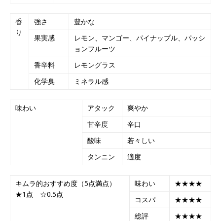
香
強さ
豊かな
り
果実感
レモン、マンゴー、パイナップル、パッシ
ョンフルーツ
香辛料
レモングラス
化学臭
ミネラル感
味わい
アタック
爽やか
甘辛度
辛口
酸味
若々しい
タンニン
適度
キムラ的おすすめ度（5点満点）
味わい
★★★★
★1点 ☆0.5点
コスパ
★★★★
総評
★★★★