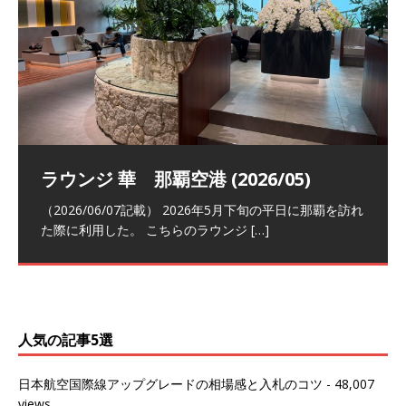
祝！日本航空・マリオットの戦略パー
ラウンジ 華 那覇空港 (2026/05)
The Coral Executive Lounge スワ
日本航空 羽田空港国際線ファースト
バンコクエアウェイズ スワンナプー
トナーシップによるFOP無料付与とス
ンナプーム国際空港国内線ラウンジ
クラスラウンジ (2026/01)
ム国際空港国内線ラウンジ (2026/01)
（2026/06/07記載） 2026年5月下旬の平日に那覇を訪れ
テイタスマッチ
(2026/01)
た際に利用した。 こちらのラウンジ
[…]
（2026/03/18記載） 2026年1月、毎年恒例の新年の羽田
（2026/03/13記載） 2026年1月上旬にバンコク経由でチ
～バンコクの移動の際に再びこちらの
ェンマイに向かう際に利用した。 今
[…]
[…]
（2027/07/14記載） 2026年7月14日の夕刻に、一通のメ
（2026/03/31記載） 2026年1月上旬にバンコク経由でチ
ールがマリオットアカウントから送
ェンマイに行く際に利用した。 バン
[…]
[…]
人気の記事5選
日本航空国際線アップグレードの相場感と入札のコツ
- 48,007
views