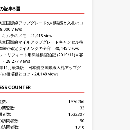
の記事5選
航空国際線アップグレードの相場感と入札のコ
8,000 views
ut キムラのメモ
- 41,418 views
航空国際線マイルアップグレードキャンセル待
確率や確定タイミングの全容
- 30,445 views
 トリフィート那覇旭橋宿泊記 (2019/11)＝客
＝
- 28,277 views
24年11月最新版 日本航空国際線入札アップグ
ドの相場観とコツ
- 24,148 views
ESS COUNTER
覧数:
1976266
の閲覧数:
33
問者数:
1532807
の訪問者数:
30
の訪問者数:
1016