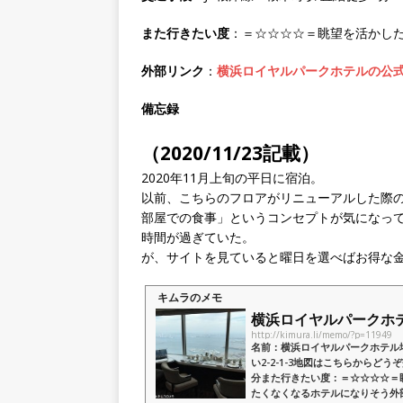
また行きたい度
：＝☆☆☆☆＝眺望を活かし
外部リンク
：
横浜ロイヤルパークホテルの公
備忘録
（2020/11/23記載）
2020年11月上旬の平日に宿泊。
以前、こちらのフロアがリニューアルした際
部屋での食事」というコンセプトが気になっ
時間が過ぎていた。
が、サイトを見ていると曜日を選べばお得な
キムラのメモ
横浜ロイヤルパークホテル宿
http://kimura.li/memo/?p=11949
名前：横浜ロイヤルパークホテル場所
い2-2-1-3地図はこちらからどう
分また行きたい度：＝☆☆☆☆＝
たくなくなるホテルになりそう外部