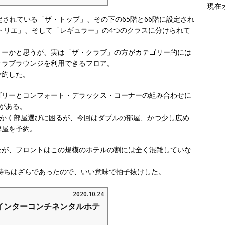
現在
定されている「ザ・トップ」、その下の65階と66階に設定され
アトリエ」、そして「レギュラー」の4つのクラスに分けられて
リーかと思うが、実は「ザ・クラブ」の方がカテゴリー的には
クラブラウンジを利用できるフロア。
予約した。
ゴリーとコンフォート・デラックス・コーナーの組み合わせに
がある。
にかく部屋選びに困るが、今回はダブルの部屋、かつ少し広め
部屋を予約。
たが、フロントはこの規模のホテルの割には全く混雑していな
分待ちはざらであったので、いい意味で拍子抜けした。
2020.10.24
インターコンチネンタルホテ