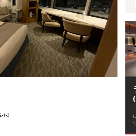
（
-1-3