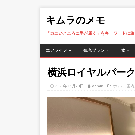
キムラのメモ
「カユいところに手が届く」をキーワードに旅
エアライン
観光プラン
食
横浜ロイヤルパークホテ
2020年11月23日
admin
ホテル
,
国内