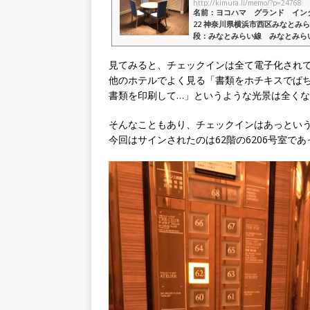
http://kimura.li/memo/?p=24768
名前：ヨコハマ グランド インタ
22 神奈川県横浜市西区みなとみら
段：みなとみらい線 みなとみら
＝エリア随一の老舗ホテルならでは
見てみると、チェックインは全て電子化され
他のホテルでよく見る「書類をホチキスでぱ
書類を印刷して…」というような光景は全く
そんなこともあり、チェックインはあっとい
今回はサインされたのは62階の6206号室であ