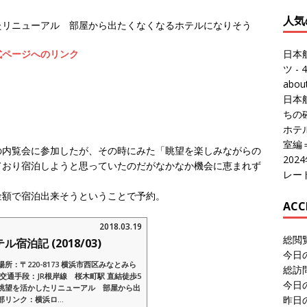
人気
たリニューアル 部屋から出たくなくなるホテルになりそう
日本
式ページへのリンク
ツ
- 4
abo
日本
ちの
ホテル
室編
の内覧会に参加したが、その時にみた「眺望を楽しみながらの
20
ており宿泊しようと思っていたのだがなかなか機会に恵まれず
レー
金額で宿泊出来そうということで予約。
ACC
2018.03.19
総閲
泊記 (2018/03)
今日
：〒220-8173 横浜市西区みなとみら
総訪
ぞ交通手段：JR根岸線 桜木町駅 直結徒歩5
今日
眺望を活かしたリニューアル 部屋から出
昨日
リンク：横浜ロ...