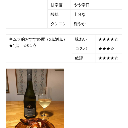
甘辛度
やや辛口
酸味
十分な
タンニン
穏やか
キムラ的おすすめ度（5点満点）
味わい
★★★★☆
★1点 ☆0.5点
コスパ
★★★☆
総評
★★★★☆