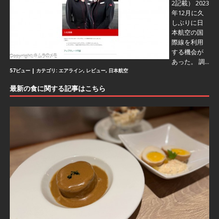
2記載） 2023
年12月に久
しぶりに日
本航空の国
際線を利用
する機会が
あった。 調...
57ビュー
|
カテゴリ:
エアライン
,
レビュー
,
日本航空
最新の食に関する記事はこちら