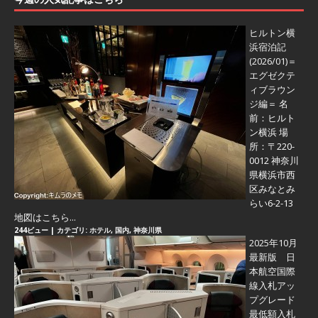
ヒルトン横
浜宿泊記
(2026/01)＝
エグゼクテ
ィブラウン
ジ編＝
名
前：ヒルト
ン横浜 場
所：〒220-
0012 神奈川
県横浜市西
区みなとみ
らい6-2-13
地図はこちら...
244ビュー
|
カテゴリ:
ホテル
,
国内
,
神奈川県
2025年10月
最新版 日
本航空国際
線入札アッ
プグレード
最低額入札