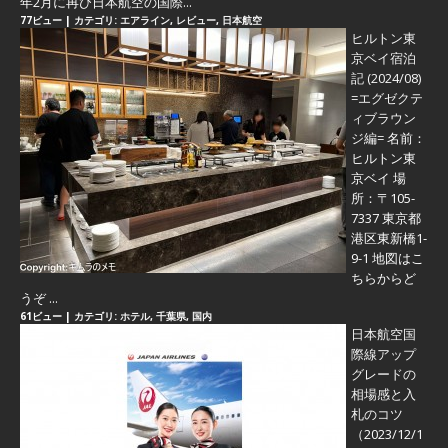
年2月に再び日本航空の国際...
77ビュー
|
カテゴリ:
エアライン
,
レビュー
,
日本航空
ヒルトン東
京ベイ宿泊
記 (2024/08)
=エグゼクテ
ィブラウン
ジ編=
名前：
ヒルトン東
京ベイ 場
所：〒105-
7337 東京都
港区東新橋1-
9-1 地図はこ
ちらからど
うぞ ...
61ビュー
|
カテゴリ:
ホテル
,
千葉県
,
国内
日本航空国
際線アップ
グレードの
相場感と入
札のコツ
（2023/12/1