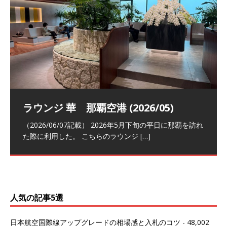
祝！日本航空・マリオットの戦略パー
ラウンジ 華 那覇空港 (2026/05)
The Coral Executive Lounge スワ
日本航空 羽田空港国際線ファースト
バンコクエアウェイズ スワンナプー
トナーシップによるFOP無料付与とス
ンナプーム国際空港国内線ラウンジ
クラスラウンジ (2026/01)
ム国際空港国内線ラウンジ (2026/01)
（2026/06/07記載） 2026年5月下旬の平日に那覇を訪れ
テイタスマッチ
(2026/01)
た際に利用した。 こちらのラウンジ
[…]
（2026/03/18記載） 2026年1月、毎年恒例の新年の羽田
（2026/03/13記載） 2026年1月上旬にバンコク経由でチ
～バンコクの移動の際に再びこちらの
ェンマイに向かう際に利用した。 今
[…]
[…]
（2027/07/14記載） 2026年7月14日の夕刻に、一通のメ
（2026/03/31記載） 2026年1月上旬にバンコク経由でチ
ールがマリオットアカウントから送
ェンマイに行く際に利用した。 バン
[…]
[…]
人気の記事5選
日本航空国際線アップグレードの相場感と入札のコツ
- 48,002