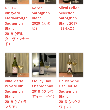
DELTA
Katahi
Sileni Cellar
Vineyard
Sauvignon
Selection
Marlborough
Blanc
Sauvignon
Sauvignon
2020（カタ
Blanc 2017
Blanc
ヒ）
（シレニ）
2019（デル
タ ヴィンヤー
ド）
Villa Maria
Cloudy Bay
House Wine
Private Bin
Chardonnay
Fish House
Sauvignon
2018（クラウ
Sauvignon
Blanc
ディー ベイ）
Blanc
2019（ヴィラ
2013（ハウス
マリア）
ワイン）