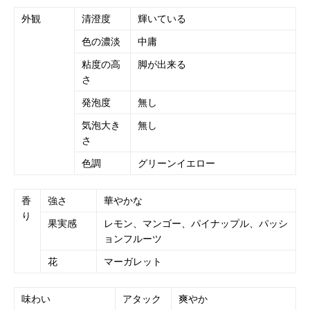
外観
清澄度
輝いている
色の濃淡
中庸
粘度の高
脚が出来る
さ
発泡度
無し
気泡大き
無し
さ
色調
グリーンイエロー
香
強さ
華やかな
り
果実感
レモン、マンゴー、パイナップル、パッシ
ョンフルーツ
花
マーガレット
味わい
アタック
爽やか