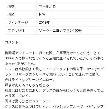
地域
マールボロ
地区
N/A
ヴィンテージ
2019年
ブドウ品種
ソーヴィニヨンブラン100%
コメント：
御殿場アウトレットに行った際、在庫限定セールということで
30%引きで様々ななワインが店頭に並べられていたが、その中に
あった1本がこちら。
シレニは比較的よく飲むニュージーランドの造り手、かつそのグ
ランドリザーブのシリーズが3割引ということで迷わずに購入。
色はライトなグリーンイエロー。
輝きがあり若々しさを感じる。
粘度はほどほどにあり、グラスの縁からゆっくりと脚を伴って伝
わり落ちていく。
香りは驚くほどにジューシー。
グラスに鼻を近づけていくと、パッションフルーツ、パイナップ