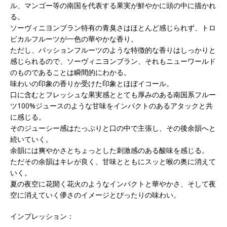
ル、マンゴー等の南国を代表する果実が鮮やかに頭の中に描かれ
る。
ソーヴィニヨンブラン特有の青臭さはほとんど感じられず、トロ
ピカルフルーツが一色の華やかな香り。
ただし、パッションフルーツのような特徴的な香りはしっかりと
感じられるので、ソーヴィニヨンブラン、それもニューワールド
のものであることは瞬間的にわかる。
味わいの印象の香りか受けた印象とほぼイコール。
口に含むとフレッシュな果実感ととても厚みのある南国系フルー
ツ100%ジュースのような甘味をインパクトのあるアタックと共
に感じる。
そのジューシー感はたっぷりと口の中で主張し、その後余韻へと
続いていく。
余韻には爽やかさとちょっとした刺激感のある酸味を感じる。
ただその余韻はキレが良く、甘味とともにスッと喉の奥に消えて
いく。
夏の夜空に花開く花火のようなインパクトと華やかさ、そして夜
空に消えていく儚さのイメージとぴったりの味わい。
インプレッション：