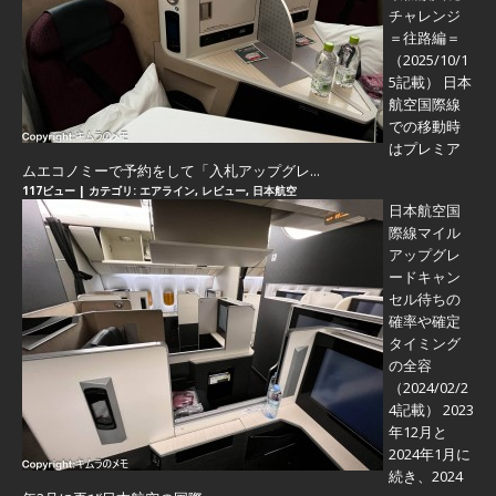
チャレンジ
＝往路編＝
（2025/10/1
5記載） 日本
航空国際線
での移動時
はプレミア
ムエコノミーで予約をして「入札アップグレ...
117ビュー
|
カテゴリ:
エアライン
,
レビュー
,
日本航空
日本航空国
際線マイル
アップグレ
ードキャン
セル待ちの
確率や確定
タイミング
の全容
（2024/02/2
4記載） 2023
年12月と
2024年1月に
続き、2024