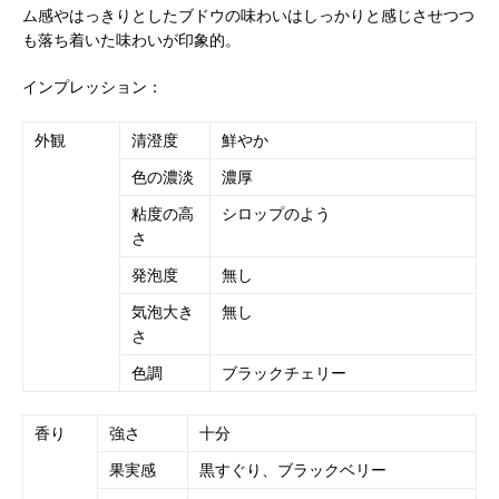
ム感やはっきりとしたブドウの味わいはしっかりと感じさせつつ
も落ち着いた味わいが印象的。
インプレッション：
外観
清澄度
鮮やか
色の濃淡
濃厚
粘度の高
シロップのよう
さ
発泡度
無し
気泡大き
無し
さ
色調
ブラックチェリー
香り
強さ
十分
果実感
黒すぐり、ブラックベリー