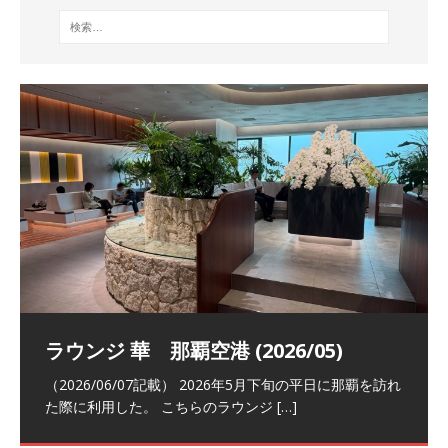
祝！日本航空・マリオットの戦略パー
ラウンジ 華 那覇空港 (2026/05)
The Coral Executive Lounge スワ
日本航空 羽田空港国際線ファースト
バンコクエアウェイズ スワンナプー
トナーシップによるFOP無料付与とス
ンナプーム国際空港国内線ラウンジ
クラスラウンジ (2026/01)
ム国際空港国内線ラウンジ (2026/01)
（2026/06/07記載） 2026年5月下旬の平日に那覇を訪れ
テイタスマッチ
(2026/01)
た際に利用した。 こちらのラウンジ
[…]
（2026/03/18記載） 2026年1月、毎年恒例の新年の羽田
（2026/03/13記載） 2026年1月上旬にバンコク経由でチ
～バンコクの移動の際に再びこちらの
ェンマイに向かう際に利用した。 今
[…]
[…]
（2027/07/14記載） 2026年7月14日の夕刻に、一通のメ
（2026/03/31記載） 2026年1月上旬にバンコク経由でチ