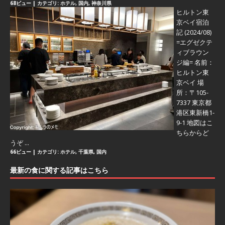
68ビュー
|
カテゴリ:
ホテル
,
国内
,
神奈川県
ヒルトン東
京ベイ宿泊
記 (2024/08)
=エグゼクテ
ィブラウン
ジ編=
名前：
ヒルトン東
京ベイ 場
所：〒105-
7337 東京都
港区東新橋1-
9-1 地図はこ
ちらからど
うぞ ...
66ビュー
|
カテゴリ:
ホテル
,
千葉県
,
国内
最新の食に関する記事はこちら