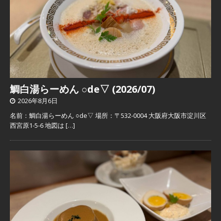
鯛白湯らーめん ○de▽ (2026/07)
2026年8月6日
名前：鯛白湯らーめん ○de▽ 場所：〒532-0004 大阪府大阪市淀川区
西宮原1-5-6 地図は
[…]