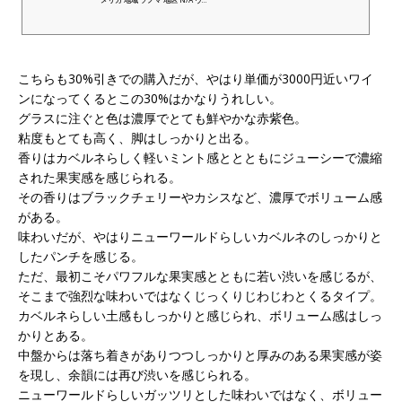
こちらも30%引きでの購入だが、やはり単価が3000円近いワイ
ンになってくるとこの30%はかなりうれしい。
グラスに注ぐと色は濃厚でとても鮮やかな赤紫色。
粘度もとても高く、脚はしっかりと出る。
香りはカベルネらしく軽いミント感ととともにジューシーで濃縮
された果実感を感じられる。
その香りはブラックチェリーやカシスなど、濃厚でボリューム感
がある。
味わいだが、やはりニューワールドらしいカベルネのしっかりと
したパンチを感じる。
ただ、最初こそパワフルな果実感とともに若い渋いを感じるが、
そこまで強烈な味わいではなくじっくりじわじわとくるタイプ。
カベルネらしい土感もしっかりと感じられ、ボリューム感はしっ
かりとある。
中盤からは落ち着きがありつつしっかりと厚みのある果実感が姿
を現し、余韻には再び渋いを感じられる。
ニューワールドらしいガッツリとした味わいではなく、ボリュー