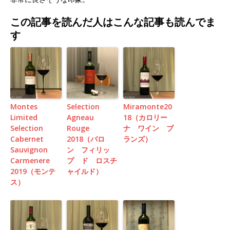
この記事を読んだ人はこんな記事も読んでま
す
Montes
Selection
Miramonte20
Limited
Agneau
18（カロリー
Selection
Rouge
ナ ワイン ブ
Cabernet
2018（バロ
ランズ）
Sauvignon
ン フィリッ
Carmenere
プ ド ロスチ
2019（モンテ
ャイルド）
ス）