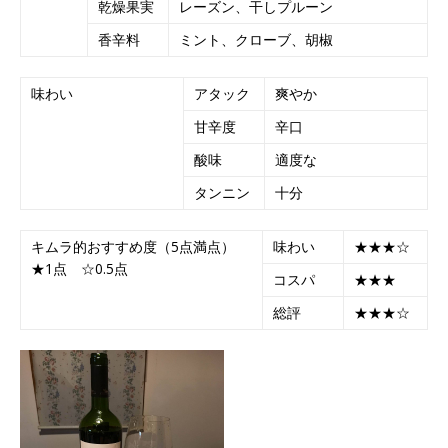
乾燥果実
レーズン、干しプルーン
香辛料
ミント、クローブ、胡椒
味わい
アタック
爽やか
甘辛度
辛口
酸味
適度な
タンニン
十分
キムラ的おすすめ度（5点満点）
味わい
★★★☆
★1点 ☆0.5点
コスパ
★★★
総評
★★★☆