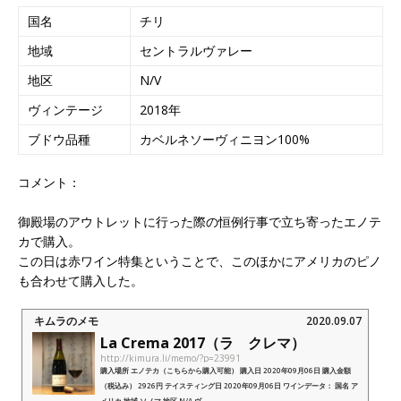
国名
チリ
地域
セントラルヴァレー
地区
N/V
ヴィンテージ
2018年
ブドウ品種
カベルネソーヴィニヨン100%
コメント：
御殿場のアウトレットに行った際の恒例行事で立ち寄ったエノテ
カで購入。
この日は赤ワイン特集ということで、このほかにアメリカのピノ
も合わせて購入した。
キムラのメモ
2020.09.07
La Crema 2017（ラ クレマ）
http://kimura.li/memo/?p=23991
購入場所 エノテカ（こちらから購入可能） 購入日 2020年09月06日 購入金額
（税込み） 2926円 テイスティング日 2020年09月06日 ワインデータ： 国名 ア
メリカ 地域 ソノマ 地区 N/A ヴ...