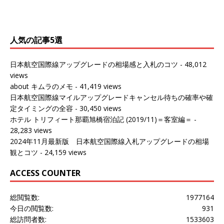
ールがマリオットアカウントから送
ェンマイに行く際に利用した。 バン
[…]
[…]
人気の記事5選
日本航空国際線アップグレードの相場感と入札のコツ
- 48,012
views
about キムラのメモ
- 41,419 views
日本航空国際線マイルアップグレードキャンセル待ちの確率や確
定タイミングの全容
- 30,450 views
ホテル トリフィート那覇旭橋宿泊記 (2019/11)＝客室編＝
-
28,283 views
2024年11月最新版 日本航空国際線入札アップグレードの相場
観とコツ
- 24,159 views
ACCESS COUNTER
総閲覧数:
1977164
今日の閲覧数:
931
総訪問者数:
1533603