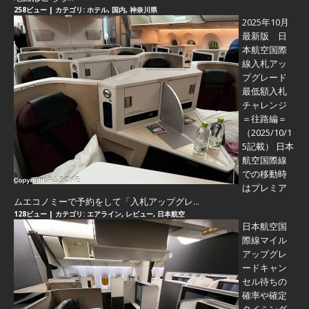
258ビュー
|
カテゴリ:
ホテル
,
国内
,
神奈川県
2025年10月
最新版 日
本航空国際
線入札アッ
プグレード
最低額入札
チャレンジ
＝往路編＝
（2025/10/1
5記載） 日本
航空国際線
での移動時
はプレミア
ムエコノミーで予約をして「入札アップグレ...
128ビュー
|
カテゴリ:
エアライン
,
レビュー
,
日本航空
日本航空国
際線マイル
アップグレ
ードキャン
セル待ちの
確率や確定