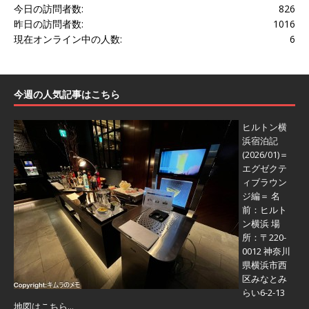
今日の訪問者数:
826
昨日の訪問者数:
1016
現在オンライン中の人数:
6
今週の人気記事はこちら
ヒルトン横
浜宿泊記
(2026/01)＝
エグゼクテ
ィブラウン
ジ編＝
名
前：ヒルト
ン横浜 場
所：〒220-
0012 神奈川
県横浜市西
区みなとみ
らい6-2-13
地図はこちら...