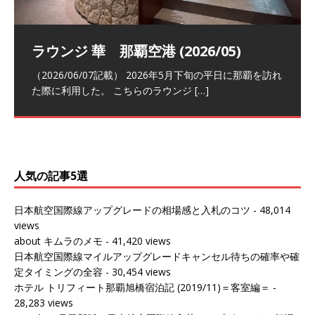
祝！日本航空・マリオットの戦略パー
ラウンジ 華 那覇空港 (2026/05)
The Coral Executive Lounge スワ
日本航空 羽田空港国際線ファースト
バンコクエアウェイズ スワンナプー
トナーシップによるFOP無料付与とス
ンナプーム国際空港国内線ラウンジ
クラスラウンジ (2026/01)
ム国際空港国内線ラウンジ (2026/01)
（2026/06/07記載） 2026年5月下旬の平日に那覇を訪れ
テイタスマッチ
(2026/01)
た際に利用した。 こちらのラウンジ
[…]
（2026/03/18記載） 2026年1月、毎年恒例の新年の羽田
（2026/03/13記載） 2026年1月上旬にバンコク経由でチ
～バンコクの移動の際に再びこちらの
ェンマイに向かう際に利用した。 今
[…]
[…]
（2027/07/14記載） 2026年7月14日の夕刻に、一通のメ
（2026/03/31記載） 2026年1月上旬にバンコク経由でチ
ールがマリオットアカウントから送
ェンマイに行く際に利用した。 バン
[…]
[…]
人気の記事5選
日本航空国際線アップグレードの相場感と入札のコツ
- 48,014
views
about キムラのメモ
- 41,420 views
日本航空国際線マイルアップグレードキャンセル待ちの確率や確
定タイミングの全容
- 30,454 views
ホテル トリフィート那覇旭橋宿泊記 (2019/11)＝客室編＝
-
28,283 views