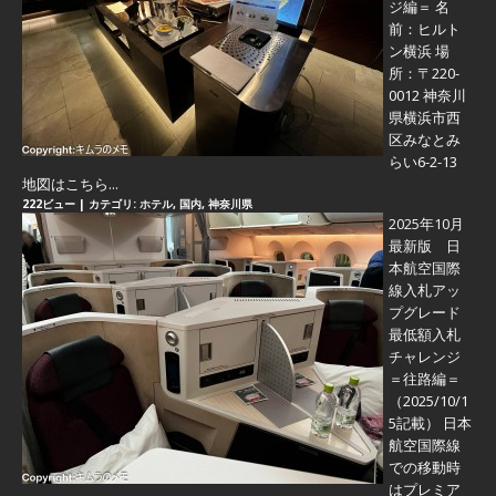
ジ編＝
名
前：ヒルト
ン横浜 場
所：〒220-
0012 神奈川
県横浜市西
区みなとみ
らい6-2-13
地図はこちら...
222ビュー
|
カテゴリ:
ホテル
,
国内
,
神奈川県
2025年10月
最新版 日
本航空国際
線入札アッ
プグレード
最低額入札
チャレンジ
＝往路編＝
（2025/10/1
5記載） 日本
航空国際線
での移動時
はプレミア