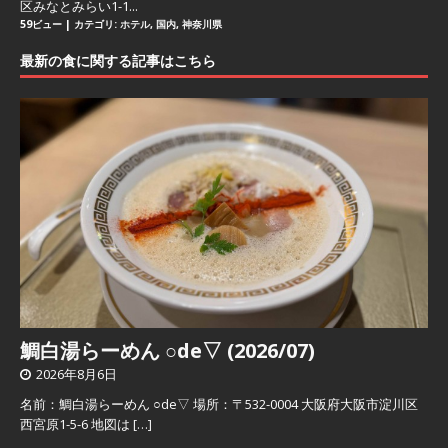
区みなとみらい1-1...
59ビュー
|
カテゴリ:
ホテル
,
国内
,
神奈川県
最新の食に関する記事はこちら
鯛白湯らーめん ○de▽ (2026/07)
2026年8月6日
名前：鯛白湯らーめん ○de▽ 場所：〒532-0004 大阪府大阪市淀川区
西宮原1-5-6 地図は
[…]