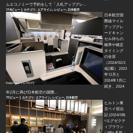
ムエコノミーで予約をして「入札アップグレ...
114ビュー
|
カテゴリ:
エアライン
,
レビュー
,
日本航空
日本航空国
際線マイル
アップグレ
ードキャン
セル待ちの
確率や確定
タイミング
の全容
（2024/02/2
4記載） 2023
年12月と
2024年1月に
続き、2024
年2月に再び日本航空の国際...
71ビュー
|
カテゴリ:
エアライン
,
レビュー
,
日本航空
ヒルトン東
京ベイ宿泊
記 (2024/08)
=エグゼクテ
ィブラウン
ジ編=
名前：