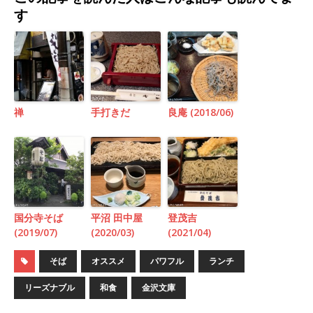
す
禅
手打きだ
良庵 (2018/06)
国分寺そば
平沼 田中屋
登茂吉
(2019/07)
(2020/03)
(2021/04)
そば
オススメ
パワフル
ランチ
リーズナブル
和食
金沢文庫