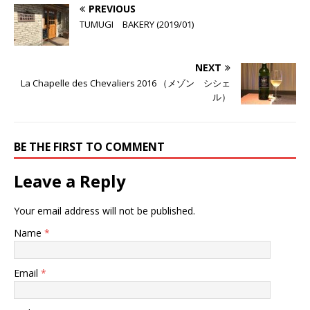
PREVIOUS
TUMUGI BAKERY (2019/01)
NEXT
La Chapelle des Chevaliers 2016 （メゾン シシェ
ル）
BE THE FIRST TO COMMENT
Leave a Reply
Your email address will not be published.
Name
*
Email
*