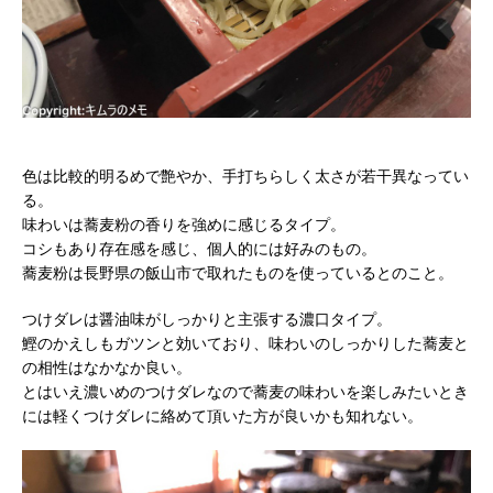
色は比較的明るめで艶やか、手打ちらしく太さが若干異なってい
る。
味わいは蕎麦粉の香りを強めに感じるタイプ。
コシもあり存在感を感じ、個人的には好みのもの。
蕎麦粉は長野県の飯山市で取れたものを使っているとのこと。
つけダレは醤油味がしっかりと主張する濃口タイプ。
鰹のかえしもガツンと効いており、味わいのしっかりした蕎麦と
の相性はなかなか良い。
とはいえ濃いめのつけダレなので蕎麦の味わいを楽しみたいとき
には軽くつけダレに絡めて頂いた方が良いかも知れない。