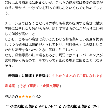
普段は余り蕎麦湯は飲まないが、こちらの蕎麦湯は蕎麦の風味が
非常に豊かで、つけダレを割って楽しむといくらでも飲めてしま
う。
チェーン店ではなくこだわりの手打ち蕎麦を提供する店舗は横浜
界隈にはそれなり数があるが、総じて言えるのはこだわりに比例
して値段が高いこと。
しかし、こちらの店舗は高いこだわりを持ち美味しい蕎麦を提供
しつつも値段は比較的抑えられており、肩肘張らずに美味しいこ
だわり蕎麦を食べたいときに気軽に利用したい。
なお、店舗専用の駐車場もあるが、周辺にはコインパーキングが
比較的多くあるので、車で行っても止める場所に困ることはなさ
そう。
「寿徳庵」に関連する投稿は
こちらからまとめてご覧になれます
寿徳庵
（
そば（蕎麦）
/
金沢文庫駅
）
昼総合点
★★★★
☆
4.0
この記事を読んだ人はこんな記事も読んでま