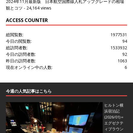
2024年11月最新版 日本航空国際線入札アップグレードの相場
観とコツ
- 24,164 views
ACCESS COUNTER
総閲覧数:
1977531
今日の閲覧数:
94
総訪問者数:
1533932
今日の訪問者数:
92
昨日の訪問者数:
1063
現在オンライン中の人数:
6
今週の人気記事はこちら
ヒルトン横
浜宿泊記
(2026/01)＝
エグゼクテ
ィブラウン