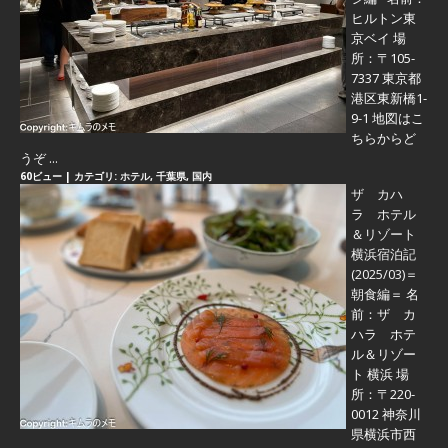
ヒルトン東
京ベイ 場
所：〒105-
7337 東京都
港区東新橋1-
9-1 地図はこ
ちらからど
うぞ ...
60ビュー
|
カテゴリ:
ホテル
,
千葉県
,
国内
ザ カハ
ラ ホテル
＆リゾート
横浜宿泊記
(2025/03)＝
朝食編＝
名
前：ザ カ
ハラ ホテ
ル＆リゾー
ト 横浜 場
所：〒220-
0012 神奈川
県横浜市西