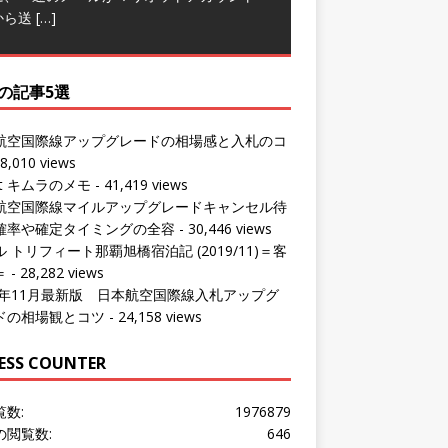
から送
[…]
の記事5選
航空国際線アップグレードの相場感と入札のコ
8,010 views
ut キムラのメモ
- 41,419 views
航空国際線マイルアップグレードキャンセル待
確率や確定タイミングの全容
- 30,446 views
 トリフィート那覇旭橋宿泊記 (2019/11)＝客
＝
- 28,282 views
24年11月最新版 日本航空国際線入札アップグ
ドの相場観とコツ
- 24,158 views
ESS COUNTER
覧数:
1976879
の閲覧数:
646