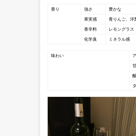
香り
強さ
豊かな
果実感
青りんご、洋
香辛料
レモングラス
化学臭
ミネラル感
味わい