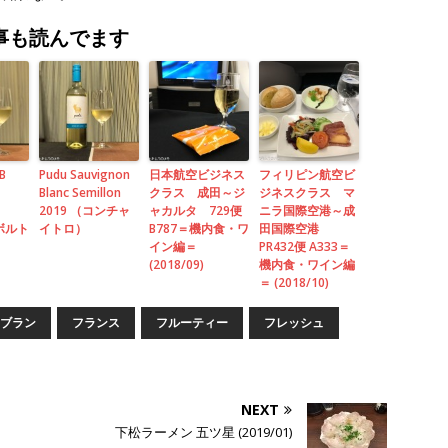
事も読んでます
DB
Pudu Sauvignon
日本航空ビジネス
フィリピン航空ビ
Blanc Semillon
クラス 成田～ジ
ジネスクラス マ
2019 （コンチャ
ャカルタ 729便
ニラ国際空港～成
ボルト
イトロ）
B787＝機内食・ワ
田国際空港
イン編＝
PR432便 A333＝
(2018/09)
機内食・ワイン編
＝ (2018/10)
ブラン
フランス
フルーティー
フレッシュ
NEXT
下松ラーメン 五ツ星 (2019/01)