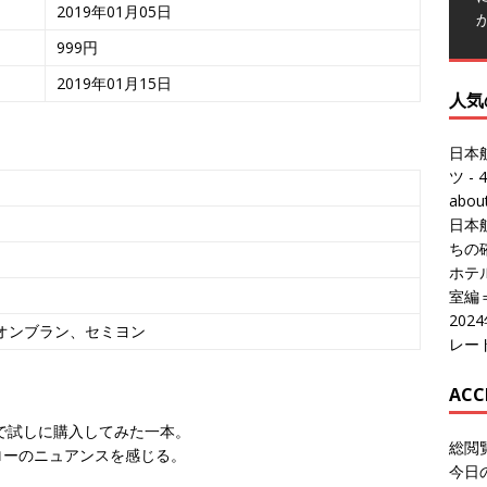
2019年01月05日
999円
2019年01月15日
人気
日本
ツ
- 4
abo
日本
ちの
ホテル
室編
20
オンブラン、セミヨン
レー
ACC
ので試しに購入してみた一本。
総閲
ローのニュアンスを感じる。
今日