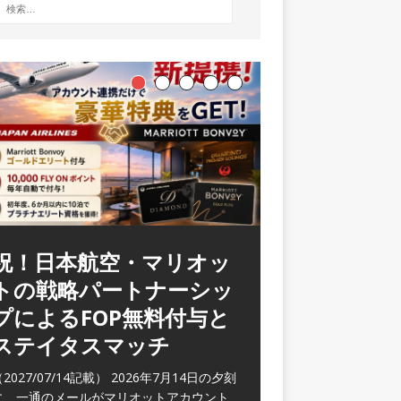
祝！日本航空・マリオッ
ラウンジ 華 那覇空港
トの戦略パートナーシッ
(2026/05)
プによるFOP無料付与と
2026/06/07記載） 2026年5月下旬の平日
ステイタスマッチ
に那覇を訪れた際に利用した。 こちらのラ
ウンジ
[…]
2027/07/14記載） 2026年7月14日の夕刻
に、一通のメールがマリオットアカウント