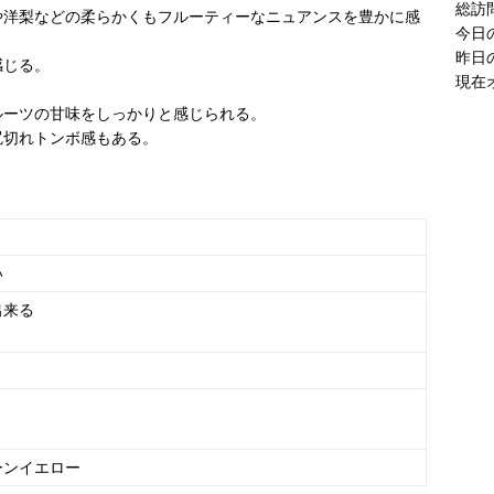
総訪
や洋梨などの柔らかくもフルーティーなニュアンスを豊かに感
今日
昨日
感じる。
現在
ルーツの甘味をしっかりと感じられる。
尻切れトンボ感もある。
い
出来る
ーンイエロー