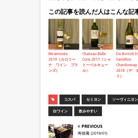
この記事を読んだ人はこんな記
Miramonte
Chateau Belle
De Bortoli 
2019（カロリー
Cure 2017（シャ
Semillon
ナ ワイン ブラ
トーベルキュー
Chardonnay
ンズ）
ル）
2018（デ 
リ）
コスパ
セミヨン
ソーヴィニヨン
白ワイン
飲みやすい
PREVIOUS
寿徳庵 (2019/01)