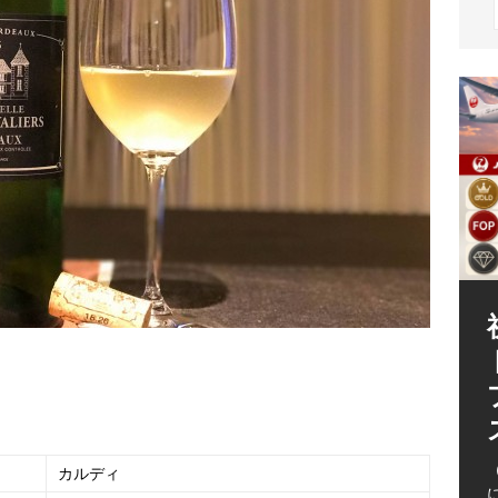
（
（
カルディ