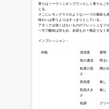
香りはソーヴィニオンブランらしく青りんご
じる。
そこにレモングラスのようなハーブの風味も
味わいは香りよりはすっきりとしている。
アタックは強くはないもののフレッシュなフ
一方で酸味は控えめ。余韻も少々物足りなく
インプレッション：
外観
清澄度
透明
色の濃淡
明る
粘度の高
脚が
さ
発泡度
無し
気泡大き
無し
さ
色調
グリ