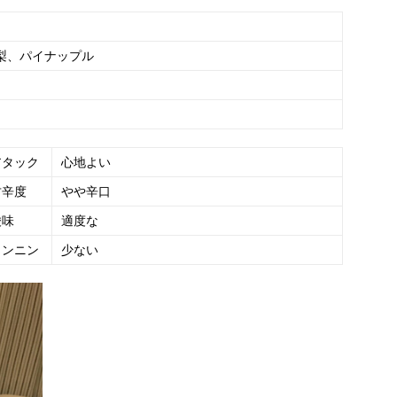
梨、パイナップル
アタック
心地よい
甘辛度
やや辛口
酸味
適度な
タンニン
少ない