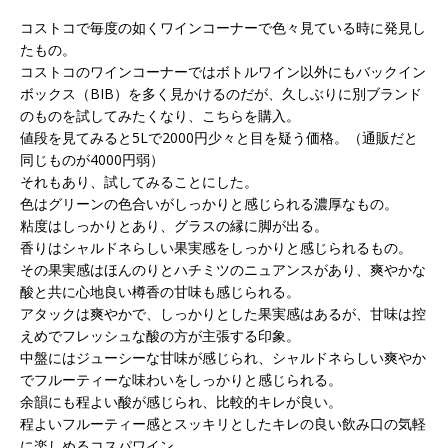
コストコで毎度の如くワインコーナーで色々見ている時に発見し
たもの。
コストコのワインコーナーではボトルワイン以外にもバックイン
ボックス（BIB）を多く見かけるのだが、久しぶりに別ブランド
のものを試してみたくなり、こちらを購入。
値段を見てみると5Lで2000円少々と目を疑う価格。（通販だと
同じものが4000円弱）
それもあり、試してみることにした。
色はグリーンの色合いがしっかりと感じられる濃厚なもの。
粘度はしっかりとあり、グラスの縁に脚が出る。
香りはシャルドネらしい果実感をしっかりと感じられるもの。
その果実感はほんのりとハチミツのニュアンスがあり、爽やかな
酸と共に心地良い樽香の甘味も感じられる。
アタックは爽やかで、しっかりとした果実感はあるが、甘味は控
えめでフレッシュな酸の方が主張する印象。
中盤にはジューシーな甘味が感じられ、シャルドネらしい爽やか
でフルーティーな味わいをしっかりと感じられる。
余韻にも程よい酸が感じられ、比較的キレが良い。
程よいフルーティー感とスッキリとしたキレの良い飲み口の気軽
に楽しめるコスパワイン。