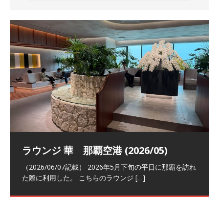
祝！日本航空・マリオットの戦略パー
ラウンジ 華 那覇空港 (2026/05)
The Coral Executive Lounge スワ
日本航空 羽田空港国際線ファースト
バンコクエアウェイズ スワンナプー
トナーシップによるFOP無料付与とス
ンナプーム国際空港国内線ラウンジ
クラスラウンジ (2026/01)
ム国際空港国内線ラウンジ (2026/01)
（2026/06/07記載） 2026年5月下旬の平日に那覇を訪れ
テイタスマッチ
(2026/01)
た際に利用した。 こちらのラウンジ
[…]
（2026/03/18記載） 2026年1月、毎年恒例の新年の羽田
（2026/03/13記載） 2026年1月上旬にバンコク経由でチ
～バンコクの移動の際に再びこちらの
ェンマイに向かう際に利用した。 今
[…]
[…]
（2027/07/14記載） 2026年7月14日の夕刻に、一通のメ
（2026/03/31記載） 2026年1月上旬にバンコク経由でチ
ールがマリオットアカウントから送
ェンマイに行く際に利用した。 バン
[…]
[…]