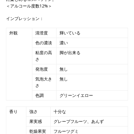
＜アルコール度数12%＞
インプレッション：
外観
清澄度
輝いている
色の濃淡
濃い
粘度の高
脚が出来る
さ
発泡度
無し
気泡大き
無し
さ
色調
グリーンイエロー
香り
強さ
十分な
果実感
グレープフルーツ、あんず
乾燥果実
フルーツグミ