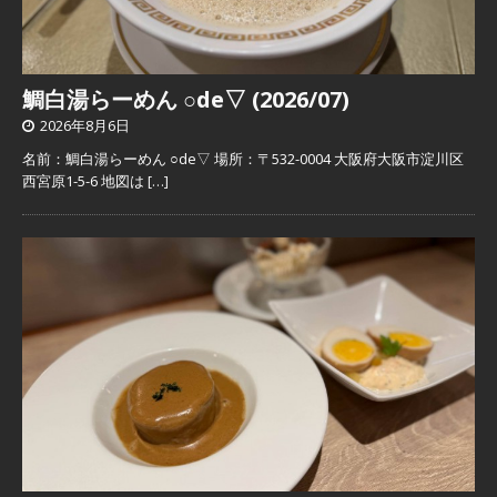
鯛白湯らーめん ○de▽ (2026/07)
2026年8月6日
名前：鯛白湯らーめん ○de▽ 場所：〒532-0004 大阪府大阪市淀川区
西宮原1-5-6 地図は
[…]