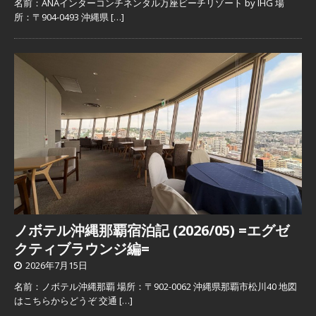
名前：ANAインターコンチネンタル万座ビーチリゾート by IHG 場
所：〒904-0493 沖縄県
[…]
ノボテル沖縄那覇宿泊記 (2026/05) =エグゼ
クティブラウンジ編=
2026年7月15日
名前：ノボテル沖縄那覇 場所：〒902-0062 沖縄県那覇市松川40 地図
はこちらからどうぞ 交通
[…]