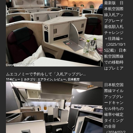
最新版 日
本航空国際
線入札アッ
プグレード
最低額入札
チャレンジ
＝往路編＝
（2025/10/1
5記載） 日本
航空国際線
での移動時
はプレミア
ムエコノミーで予約をして「入札アップグレ...
114ビュー
|
カテゴリ:
エアライン
,
レビュー
,
日本航空
日本航空国
際線マイル
アップグレ
ードキャン
セル待ちの
確率や確定
タイミング
の全容
（2024/02/2