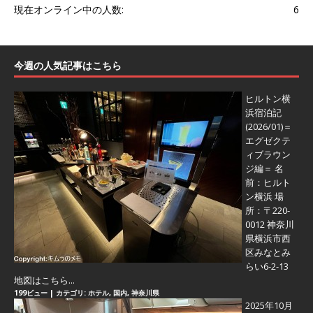
現在オンライン中の人数:
6
今週の人気記事はこちら
ヒルトン横
浜宿泊記
(2026/01)＝
エグゼクテ
ィブラウン
ジ編＝
名
前：ヒルト
ン横浜 場
所：〒220-
0012 神奈川
県横浜市西
区みなとみ
らい6-2-13
地図はこちら...
199ビュー
|
カテゴリ:
ホテル
,
国内
,
神奈川県
2025年10月