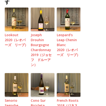
す
Lookout
Joseph
Leopard’s
2020（レオパ
Drouhin
Leap Chenin
ーズ リープ）
Bourgogne
Blanc
Chardonnay
2020（レオパ
2019（ジョセ
ーズ リープ）
フ ドルーア
ン）
Senorio
Cono Sur
French Roots
Segorbe
Bicicleta
2018（ジネス