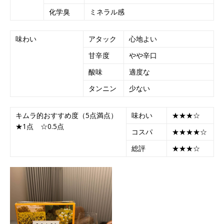
化学臭
ミネラル感
味わい
アタック
心地よい
甘辛度
やや辛口
酸味
適度な
タンニン
少ない
キムラ的おすすめ度（5点満点）
味わい
★★★☆
★1点 ☆0.5点
コスパ
★★★★☆
総評
★★★☆