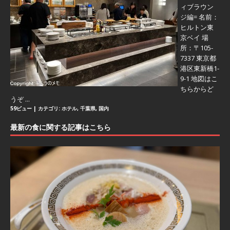
ィブラウン
ジ編=
名前：
ヒルトン東
京ベイ 場
所：〒105-
7337 東京都
港区東新橋1-
9-1 地図はこ
ちらからど
うぞ ...
59ビュー
|
カテゴリ:
ホテル
,
千葉県
,
国内
最新の食に関する記事はこちら