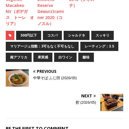
Macabeo
Reserva
テ）
NV（ボデガ
Gewurztrami
ス トーレ オ
ner 2020（コ
リア）
ノスル）
500円以下
コスパ
シャルドネ
スッキリ
マリアージュ指数：3可もなく不可もなし
レーティング：3.5
南アフリカ
果実感
白ワイン
酸味
PREVIOUS
中華そば ふじ田 (2026/05)
NEXT
躻 (2026/05)
BE THE FIRST TO COMMENT