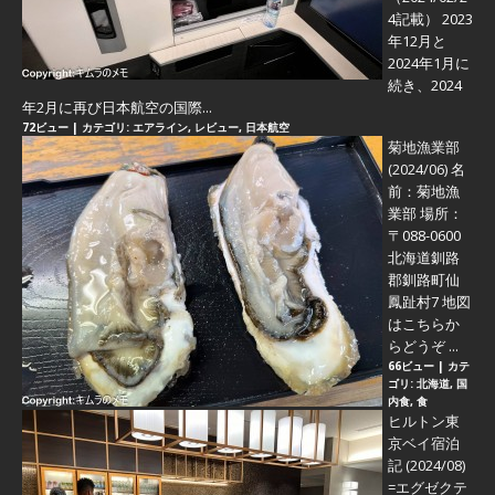
4記載） 2023
年12月と
2024年1月に
続き、2024
年2月に再び日本航空の国際...
72ビュー
|
カテゴリ:
エアライン
,
レビュー
,
日本航空
菊地漁業部
(2024/06)
名
前：菊地漁
業部 場所：
〒088-0600
北海道釧路
郡釧路町仙
鳳趾村7 地図
はこちらか
らどうぞ ...
66ビュー
|
カテ
ゴリ:
北海道
,
国
内食
,
食
ヒルトン東
京ベイ宿泊
記 (2024/08)
=エグゼクテ