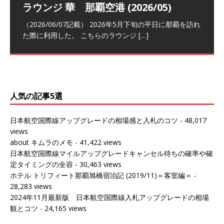
祝！日本航空・マリオットの戦略パー
ラウンジ 華 那覇空港 (2026/05)
The Coral Executive Lounge スワ
日本航空 羽田空港国際線ファースト
バンコクエアウェイズ スワンナプー
トナーシップによるFOP無料付与とス
ンナプーム国際空港国内線ラウンジ
クラスラウンジ (2026/01)
ム国際空港国内線ラウンジ (2026/01)
（2026/06/07記載） 2026年5月下旬の平日に那覇を訪れ
テイタスマッチ
(2026/01)
た際に利用した。 こちらのラウンジ
[…]
（2026/03/18記載） 2026年1月、毎年恒例の新年の羽田
（2026/03/13記載） 2026年1月上旬にバンコク経由でチ
～バンコクの移動の際に再びこちらの
ェンマイに向かう際に利用した。 今
[…]
[…]
（2027/07/14記載） 2026年7月14日の夕刻に、一通のメ
（2026/03/31記載） 2026年1月上旬にバンコク経由でチ
ールがマリオットアカウントから送
ェンマイに行く際に利用した。 バン
[…]
[…]
人気の記事5選
日本航空国際線アップグレードの相場感と入札のコツ
- 48,017
views
about キムラのメモ
- 41,422 views
日本航空国際線マイルアップグレードキャンセル待ちの確率や確
定タイミングの全容
- 30,463 views
ホテル トリフィート那覇旭橋宿泊記 (2019/11)＝客室編＝
-
28,283 views
2024年11月最新版 日本航空国際線入札アップグレードの相場
観とコツ
- 24,165 views