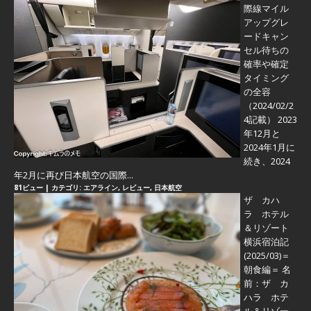
際線マイル
アップグレ
ードキャン
セル待ちの
確率や確定
タイミング
の全容
（2024/02/2
4記載） 2023
年12月と
2024年1月に
続き、2024
年2月に再び日本航空の国際...
81ビュー
|
カテゴリ:
エアライン
,
レビュー
,
日本航空
ザ カハ
ラ ホテル
＆リゾート
横浜宿泊記
(2025/03)＝
朝食編＝
名
前：ザ カ
ハラ ホテ