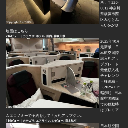
所：〒220-
0012 神奈川
県横浜市西
区みなとみ
らい6-2-13
地図はこちら...
246ビュー
|
カテゴリ:
ホテル
,
国内
,
神奈川県
2025年10月
最新版 日
本航空国際
線入札アッ
プグレード
最低額入札
チャレンジ
＝往路編＝
（2025/10/1
5記載） 日本
航空国際線
での移動時
はプレミア
ムエコノミーで予約をして「入札アップグレ...
119ビュー
|
カテゴリ:
エアライン
,
レビュー
,
日本航空
日本航空国