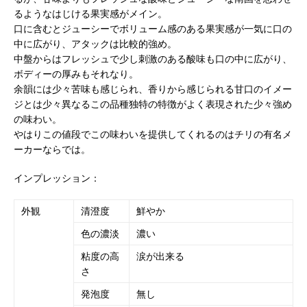
るようなはじける果実感がメイン。
口に含むとジューシーでボリューム感のある果実感が一気に口の
中に広がり、アタックは比較的強め。
中盤からはフレッシュで少し刺激のある酸味も口の中に広がり、
ボディーの厚みもそれなり。
余韻には少々苦味も感じられ、香りから感じられる甘口のイメー
ジとは少々異なるこの品種独特の特徴がよく表現された少々強め
の味わい。
やはりこの値段でこの味わいを提供してくれるのはチリの有名メ
ーカーならでは。
インプレッション：
外観
清澄度
鮮やか
色の濃淡
濃い
粘度の高
涙が出来る
さ
発泡度
無し