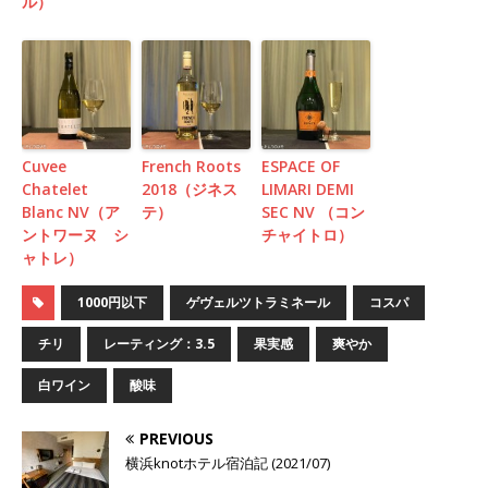
ル）
Cuvee
French Roots
ESPACE OF
Chatelet
2018（ジネス
LIMARI DEMI
Blanc NV（ア
テ）
SEC NV （コン
ントワーヌ シ
チャイトロ）
ャトレ）
1000円以下
ゲヴェルツトラミネール
コスパ
チリ
レーティング：3.5
果実感
爽やか
白ワイン
酸味
PREVIOUS
横浜knotホテル宿泊記 (2021/07)