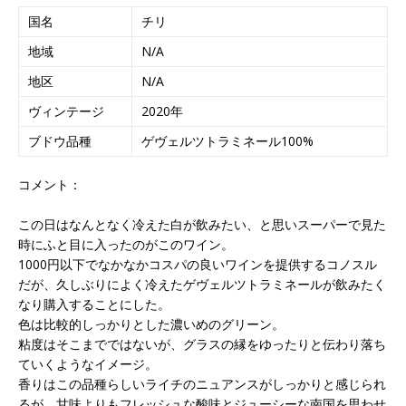
国名
チリ
地域
N/A
地区
N/A
ヴィンテージ
2020年
ブドウ品種
ゲヴェルツトラミネール100%
コメント：
この日はなんとなく冷えた白が飲みたい、と思いスーパーで見た
時にふと目に入ったのがこのワイン。
1000円以下でなかなかコスパの良いワインを提供するコノスル
だが、久しぶりによく冷えたゲヴェルツトラミネールが飲みたく
なり購入することにした。
色は比較的しっかりとした濃いめのグリーン。
粘度はそこまでではないが、グラスの縁をゆったりと伝わり落ち
ていくようなイメージ。
香りはこの品種らしいライチのニュアンスがしっかりと感じられ
るが、甘味よりもフレッシュな酸味とジューシーな南国を思わせ