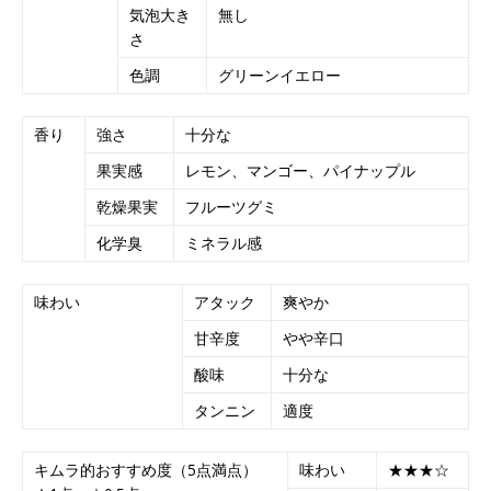
気泡大き
無し
さ
色調
グリーンイエロー
香り
強さ
十分な
果実感
レモン、マンゴー、パイナップル
乾燥果実
フルーツグミ
化学臭
ミネラル感
味わい
アタック
爽やか
甘辛度
やや辛口
酸味
十分な
タンニン
適度
キムラ的おすすめ度（5点満点）
味わい
★★★☆