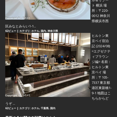
ル＆リゾー
ト 横浜 場
所：〒220-
0012 神奈川
県横浜市西
区みなとみらい1-1...
62ビュー
|
カテゴリ:
ホテル
,
国内
,
神奈川県
ヒルトン東
京ベイ宿泊
記 (2024/08)
=エグゼクテ
ィブラウン
ジ編=
名前：
ヒルトン東
京ベイ 場
所：〒105-
7337 東京都
港区東新橋1-
9-1 地図はこ
ちらからど
うぞ ...
62ビュー
|
カテゴリ:
ホテル
,
千葉県
,
国内