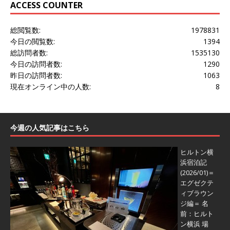
ACCESS COUNTER
総閲覧数:
1978831
今日の閲覧数:
1394
総訪問者数:
1535130
今日の訪問者数:
1290
昨日の訪問者数:
1063
現在オンライン中の人数:
8
今週の人気記事はこちら
ヒルトン横
浜宿泊記
(2026/01)＝
エグゼクテ
ィブラウン
ジ編＝
名
前：ヒルト
ン横浜 場