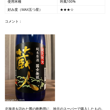
使用米種
吟風100%
好み度（MAX五つ星）
★★★☆
コメント：
北海道を訪れた際の晩酌用に、地元のスーパーで購入したもの。