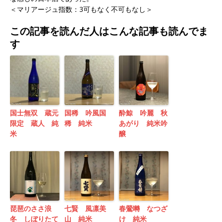
＜マリアージュ指数：3可もなく不可もなし＞
この記事を読んだ人はこんな記事も読んでま
す
国士無双 蔵元
国稀 吟風国
酔鯨 吟麗 秋
限定 蔵人 純
稀 純米
あがり 純米吟
米
醸
琵琶のささ浪
七賢 風凛美
春鶯囀 なつざ
冬 しぼりたて
山 純米
け 純米