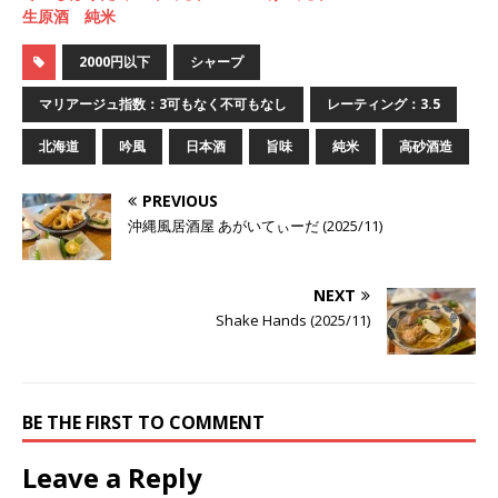
生原酒 純米
2000円以下
シャープ
マリアージュ指数：3可もなく不可もなし
レーティング：3.5
北海道
吟風
日本酒
旨味
純米
高砂酒造
PREVIOUS
沖縄風居酒屋 あがいてぃーだ (2025/11)
NEXT
Shake Hands (2025/11)
BE THE FIRST TO COMMENT
Leave a Reply