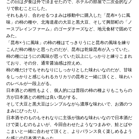
この日は夕食は外で済ませたので、ホテルの部屋で二次会的なノ
リで飲むことにした。
それもあり、合わせるつまみは移動中に購入した「昆布×うに風
味」の柿の種や、北海道産の大豆と黒大豆、そして興部町の「ノ
ースプレインファーム」のゴーダチーズなど、地元食材で固めて
みた。
「昆布×うに風味」の柿の種はてっきりうにと昆布の風味を練り
こんだ柿の種かと思ったのだが、昆布は乾燥昆布が入っていた。
柿の種にはうにの風味が思っていた以上にしっかりと練りこまれ
ており、その分、通常醤油感は控えめ。
柿の種だけでもそれなりにしっかりとした味わいなのだが、甘味
をしっかりと感じられるカリカリの昆布と一緒に頂くと、味わい
のレベルが一段上がる。
日本酒との相性もよく、個人的には普段の柿の種よりもこちらの
方が日本酒との相性は良い気がする。
そして大豆と黒大豆はシンプルながら濃厚な味わいで、お酒のつ
まみにぴったり。
日本酒そのものもそれなりに主張が強めな味わいなので日本酒だ
けで楽しむのもよいが、今回合わせたようなつまみや、鮭とばや
こまいと一緒に合わせて頂くと、よりバランス良く楽しめるよう
な感じの日本酒であった。