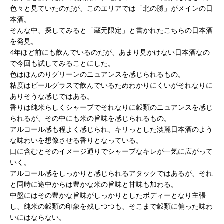
色々と見ていたのだが、このエリアでは「北の勝」がメインの日
本酒。
そんな中、探してみると「蔵元限定」と書かれたこちらの日本酒
を発見。
4年ほど前にも飲んでいるのだが、あまり見かけない日本酒なの
で今回も試してみることにした。
色はほんのりグリーンのニュアンスを感じられるもの。
粘度はビールグラスで飲んでいるためわかりにくいがそれなりに
ありそうな感じではある。
香りは純米らしくシャープでそれなりに穀類のニュアンスを感じ
られるが、その中にも米の旨味を感じられるもの。
アルコール感も程よく感じられ、キリっとした淡麗日本酒のよう
な味わいを想像させる香りとなっている。
口に含むとそのイメージ通りでシャープなキレが一気に広がって
いく。
アルコール感をしっかりと感じられるアタックではあるが、それ
と同時に途中からは豊かな米の旨味と甘味も加わる。
中盤にはその豊かな旨味がしっかりとしたボディーとなり主張
し、純米の穀類の印象を残しつつも、そこまで穀類に偏った味わ
いにはならない。