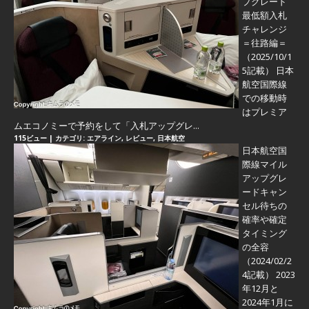
プグレード
最低額入札
チャレンジ
＝往路編＝
（2025/10/1
5記載） 日本
航空国際線
での移動時
はプレミア
ムエコノミーで予約をして「入札アップグレ...
115ビュー
|
カテゴリ:
エアライン
,
レビュー
,
日本航空
日本航空国
際線マイル
アップグレ
ードキャン
セル待ちの
確率や確定
タイミング
の全容
（2024/02/2
4記載） 2023
年12月と
2024年1月に