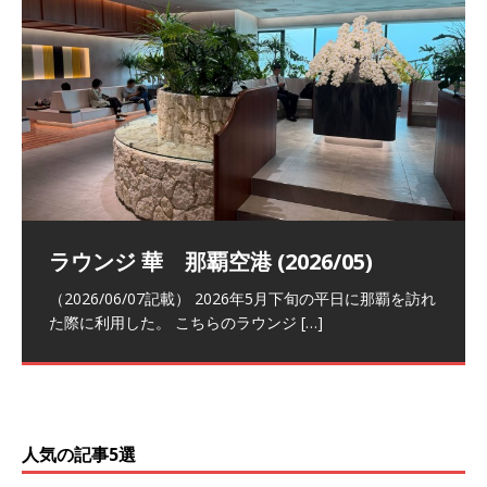
祝！日本航空・マリオットの戦略パー
ラウンジ 華 那覇空港 (2026/05)
The Coral Executive Lounge スワ
日本航空 羽田空港国際線ファースト
バンコクエアウェイズ スワンナプー
トナーシップによるFOP無料付与とス
ンナプーム国際空港国内線ラウンジ
クラスラウンジ (2026/01)
ム国際空港国内線ラウンジ (2026/01)
（2026/06/07記載） 2026年5月下旬の平日に那覇を訪れ
テイタスマッチ
(2026/01)
た際に利用した。 こちらのラウンジ
[…]
（2026/03/18記載） 2026年1月、毎年恒例の新年の羽田
（2026/03/13記載） 2026年1月上旬にバンコク経由でチ
～バンコクの移動の際に再びこちらの
ェンマイに向かう際に利用した。 今
[…]
[…]
（2027/07/14記載） 2026年7月14日の夕刻に、一通のメ
（2026/03/31記載） 2026年1月上旬にバンコク経由でチ
ールがマリオットアカウントから送
ェンマイに行く際に利用した。 バン
[…]
[…]
人気の記事5選