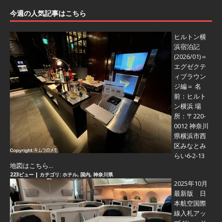
今週の人気記事はこちら
ヒルトン横
浜宿泊記
(2026/01)＝
エグゼクテ
ィブラウン
ジ編＝
名
前：ヒルト
ン横浜 場
所：〒220-
0012 神奈川
県横浜市西
区みなとみ
らい6-2-13
地図はこちら...
223ビュー
|
カテゴリ:
ホテル
,
国内
,
神奈川県
2025年10月
最新版 日
本航空国際
線入札アッ