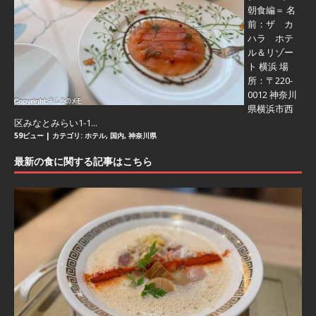
朝食編＝
名
前：ザ カ
ハラ ホテ
ル＆リゾー
ト 横浜 場
所：〒220-
0012 神奈川
県横浜市西
区みなとみらい1-1...
59ビュー
|
カテゴリ:
ホテル
,
国内
,
神奈川県
最新の食に関する記事はこちら