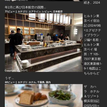
続き、2024
年2月に再び日本航空の国際...
71ビュー
|
カテゴリ:
エアライン
,
レビュー
,
日本航空
ヒルトン東
京ベイ宿泊
記 (2024/08)
=エグゼクテ
ィブラウン
ジ編=
名前：
ヒルトン東
京ベイ 場
所：〒105-
7337 東京都
港区東新橋1-
9-1 地図はこ
ちらからど
うぞ ...
60ビュー
|
カテゴリ:
ホテル
,
千葉県
,
国内
ザ カハ
ラ ホテル
＆リゾート
横浜宿泊記
(2025/03)＝