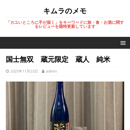
キムラのメモ
「カユいところに手が届く」をキーワードに旅・食・お酒に関す
るレビューを随時更新しています
国士無双 蔵元限定 蔵人 純米
2025年11月23日
admin