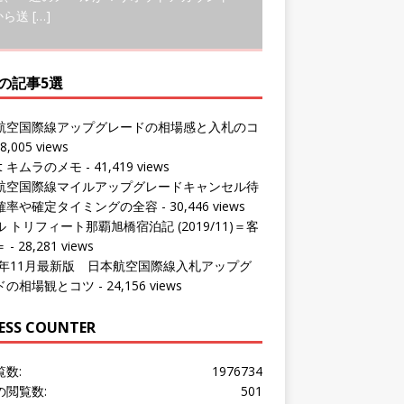
の記事5選
航空国際線アップグレードの相場感と入札のコ
8,005 views
ut キムラのメモ
- 41,419 views
航空国際線マイルアップグレードキャンセル待
確率や確定タイミングの全容
- 30,446 views
 トリフィート那覇旭橋宿泊記 (2019/11)＝客
＝
- 28,281 views
24年11月最新版 日本航空国際線入札アップグ
ドの相場観とコツ
- 24,156 views
ESS COUNTER
覧数:
1976734
の閲覧数:
501
問者数:
1533218
の訪問者数:
441
の訪問者数:
1016