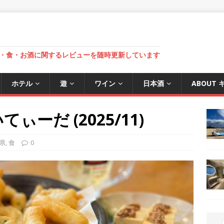
・食・お酒に関するレビューを随時更新しています
ホテル
遊
ワイン
日本酒
ABOUT
ーだ (2025/11)
県
,
食
0