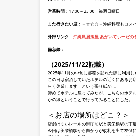
営業時間
：17:00～23:00 毎週日曜日
また行きたい度
：＝☆☆☆＝沖縄料理もコス
外部リンク
：
沖縄風居酒屋 あがいてぃーだの
備忘録
：
（2025/11/22記載）
2025年11月の中旬に那覇を訪れた際に利用し
この日は宿泊していたホテルの近くにあるお
らく休業します」という張り紙が…。
諦めてホテルに戻ってみたが、こちらのホテル
かの縁ということで行ってみることにした。
＜お店の場所はどこ？＞
店舗はゆいレールの県庁前駅と美栄橋駅の丁
今回は美栄橋駅から向かうが改札を出て左側