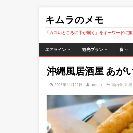
キムラのメモ
「カユいところに手が届く」をキーワードに旅
エアライン
観光プラン
食
沖縄風居酒屋 あがいてぃ
2025年11月22日
admin
国内食
,
沖縄