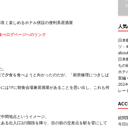
人気
日本
パ良く楽しめるホテル併設の便利系居酒屋
ツ
- 4
食べログページへのリンク
abo
日本
ちの
ホテル
室編
20
た。
レー
店で夕食を食べようと向かったのだが、「厨房修理につきしば
ACC
には1Fに朝食会場兼居酒屋があることを思い出し、これも何
総閲
今日
総訪
度中間地点というイメージ。
今日
にある出入口2の階段を降り、目の前の交差点を駅を背にして
昨日