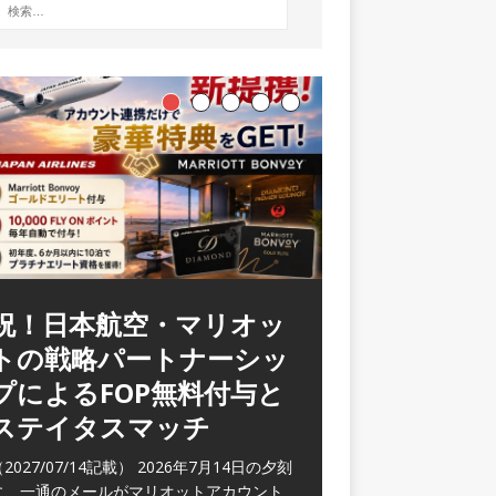
祝！日本航空・マリオッ
ラウンジ 華 那覇空港
トの戦略パートナーシッ
(2026/05)
プによるFOP無料付与と
2026/06/07記載） 2026年5月下旬の平日
ステイタスマッチ
に那覇を訪れた際に利用した。 こちらのラ
ウンジ
[…]
2027/07/14記載） 2026年7月14日の夕刻
に、一通のメールがマリオットアカウント