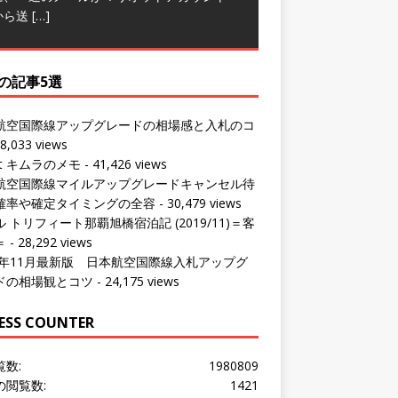
から送
[…]
の記事5選
航空国際線アップグレードの相場感と入札のコ
8,033 views
ut キムラのメモ
- 41,426 views
航空国際線マイルアップグレードキャンセル待
確率や確定タイミングの全容
- 30,479 views
 トリフィート那覇旭橋宿泊記 (2019/11)＝客
＝
- 28,292 views
24年11月最新版 日本航空国際線入札アップグ
ドの相場観とコツ
- 24,175 views
ESS COUNTER
覧数:
1980809
の閲覧数:
1421