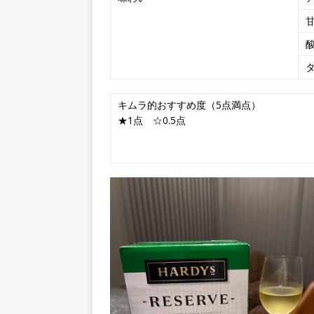
キムラ的おすすめ度（5点満点）
★1点 ☆0.5点