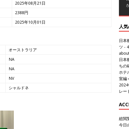
2025年08月21日
2388円
2025年10月01日
人気
日本
ツ
- 4
オーストラリア
abo
NA
日本
ちの
NA
ホテル
NV
室編
20
シャルドネ
レー
ACC
総閲
今日