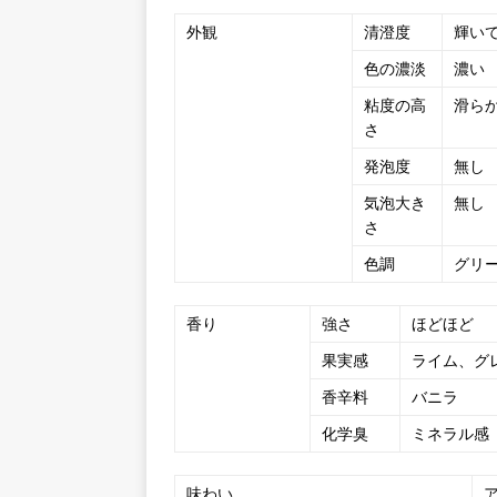
外観
清澄度
輝い
色の濃淡
濃い
粘度の高
滑ら
さ
発泡度
無し
気泡大き
無し
さ
色調
グリ
香り
強さ
ほどほど
果実感
ライム、グ
香辛料
バニラ
化学臭
ミネラル感
味わい