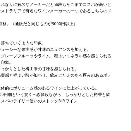
それなりに有名なメーカーだと値段もそこまでコスパが高いと
ーストラリアで有名なワインメーカーの一つであるこちらのメ
価格。（通販だと同じものが3000円以上）
。
と落ちていくような印象。
ジューシーな果実感が甘味のニュアンスを加える。
クグレープフルーツやライム、程よいミネラル感を感じられる
う印象。
しっかりとした樽由来の甘味を感じられる。
果実感と程よい酸が加わり、飲みごたえのある厚みのあるボデ
全体的にボリューム感のあるワインに仕上がっている。
と400円弱という驚くべき値段ながら、しっかりとした樽香と飲
スパのデイリー使いのストックBIBワイン