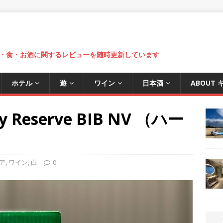
・食・お酒に関するレビューを随時更新しています
ホテル
遊
ワイン
日本酒
ABOUT
ay Reserve BIB NV （ハー
ア
,
ワイン
,
白
0