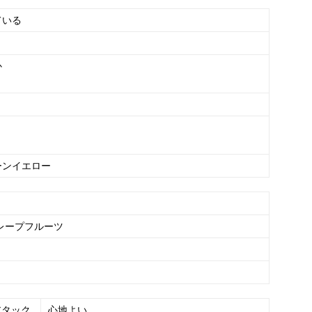
ている
か
ーンイエロー
レープフルーツ
アタック
心地よい