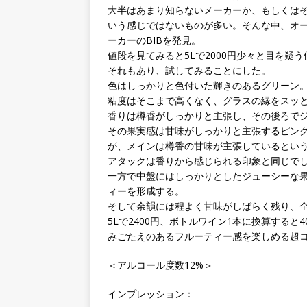
大半はあまり知らないメーカーか、もしくは
いう感じではないものが多い。そんな中、オ
ーカーのBIBを発見。
値段を見てみると5Lで2000円少々と目を疑う
それもあり、試してみることにした。
色はしっかりと色付いた輝きのあるグリーン
粘度はそこまで高くなく、グラスの縁をスッ
香りは樽香がしっかりと主張し、その後ろで
その果実感は甘味がしっかりと主張するピン
が、メインは樽香の甘味が主張しているとい
アタックは香りから感じられる印象と同じで
一方で中盤にはしっかりとしたジューシーな
ィーを形成する。
そして余韻には程よく甘味がしばらく残り、
5Lで2400円、ボトルワイン1本に換算する
みごたえのあるフルーティー感を楽しめる超コ
＜アルコール度数12%＞
インプレッション：