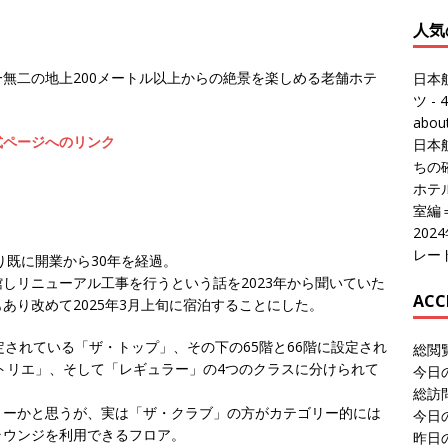
人気
無二の地上200メートル以上からの絶景を楽しめる老舗ホテ
日本
ツ
- 4
abo
式ページへのリンク
日本
ちの
ホテル
室編
20
レー
り既に開業から30年を経過。
閉館しリニューアル工事を行うという話を2023年から聞いていた
ACC
あり改めて2025年3月上旬に宿泊することにした。
定されている「ザ・トップ」、その下の65階と66階に設定され
総閲
アトリエ」、そして「レギュラー」の4つのクラスに分けられて
今日
総訪
リーかと思うが、実は「ザ・クラブ」の方がカテゴリー的には
今日
ラウンジを利用できるフロア。
昨日