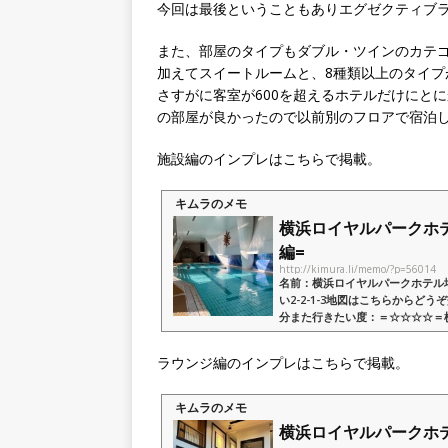
今回は最後ということもありエグゼクティブ
また、部屋のタイプもダブル・ツインのカテ
加えてスイートルームと、8種類以上のタイプ
さすがに客室が600を超えるホテルだけにと
の部屋が良かったので以前別のフロアで宿泊
施設編のインプレはこちらで掲載。
キムラのメモ
横浜ロイヤルパークホテル宿
編=
http://kimura.li/memo/?p=56014
名前：横浜ロイヤルパークホテル場所
い2-2-1-3地図はこちらからどう
分また行きたい度：＝☆☆☆☆＝
上からの絶景を楽しめる老舗ホテル
ラウンジ編のインプレはこちらで掲載。
キムラのメモ
横浜ロイヤルパークホテル宿