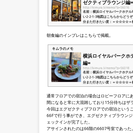
ゼクティブラウンジ編
http://kimura.li/memo/?p=56016
名前：横浜ロイヤルパークホテル場所
い2-2-1-3地図はこちらからどう
分また行きたい度：＝☆☆☆☆＝
上からの絶景を楽しめる老舗ホテル
朝食編のインプレはこちらで掲載。
キムラのメモ
横浜ロイヤルパークホテル宿
編=
http://kimura.li/memo/?p=56018
名前：横浜ロイヤルパークホテル場所
い2-2-1-3地図はこちらからどう
分また行きたい度：＝☆☆☆☆＝
上からの絶景を楽しめる老舗ホテル
通常フロアでの宿泊の場合はロビーフロアに
間になると常に大混雑しており15分待ちはザ
今回はエグゼクティブフロアでの宿泊という
66Fで行う事ができ、エグゼクティブラウン
ェックインが完了した。
アサインされたのは66階の6607号室
であった