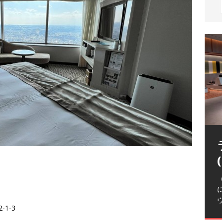
（
-1-3