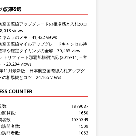
の記事5選
航空国際線アップグレードの相場感と入札のコ
8,018 views
ut キムラのメモ
- 41,422 views
航空国際線マイルアップグレードキャンセル待
確率や確定タイミングの全容
- 30,465 views
 トリフィート那覇旭橋宿泊記 (2019/11)＝客
＝
- 28,284 views
24年11月最新版 日本航空国際線入札アップグ
ドの相場観とコツ
- 24,165 views
ESS COUNTER
覧数:
1979087
の閲覧数:
1650
問者数:
1535349
の訪問者数:
1509
の訪問者数:
1063