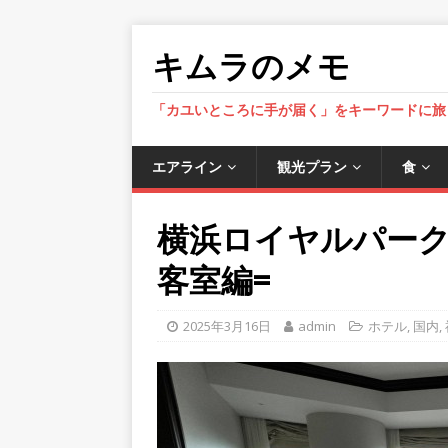
キムラのメモ
「カユいところに手が届く」をキーワードに旅
エアライン
観光プラン
食
横浜ロイヤルパークホテ
客室編=
2025年3月16日
admin
ホテル
,
国内
,