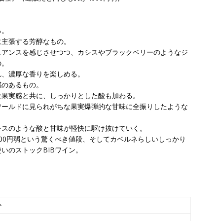
る。
に主張する芳醇なもの。
ュアンスを感じさせつつ、カシスやブラックベリーのようなジ
の。
れ、濃厚な香りを楽しめる。
感のあるもの。
な果実感と共に、しっかりとした酸も加わる。
ワールドに見られがちな果実爆弾的な甘味に全振りしたような
シスのような酸と甘味が軽快に駆け抜けていく。
と400円弱という驚くべき値段、そしてカベルネらしいしっかり
いのストックBIBワイン。
か