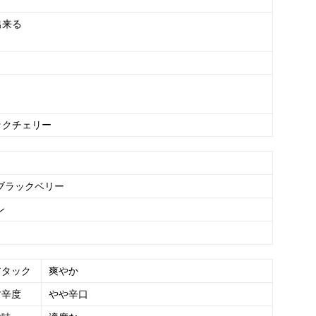
出来る
ックチェリー
ブラックベリー
ン
アタック
爽やか
甘辛度
やや辛口