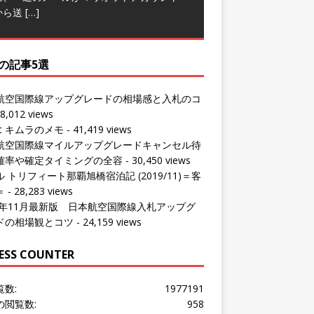
の記事5選
航空国際線アップグレードの相場感と入札のコ
8,012 views
ut キムラのメモ
- 41,419 views
航空国際線マイルアップグレードキャンセル待
確率や確定タイミングの全容
- 30,450 views
 トリフィート那覇旭橋宿泊記 (2019/11)＝客
＝
- 28,283 views
24年11月最新版 日本航空国際線入札アップグ
ドの相場観とコツ
- 24,159 views
ESS COUNTER
覧数:
1977191
の閲覧数:
958
問者数:
1533628
の訪問者数:
851
の訪問者数:
1016