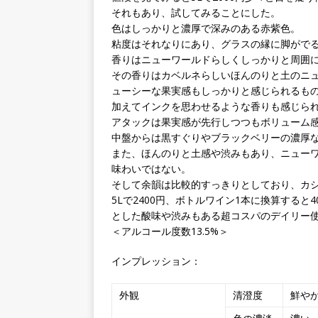
それもあり、試してみることにした。
色はしっかりと濃厚で深みのある赤紫色。
粘度はそれなりにあり、グラスの縁に脚がで
香りはニューワールドらしくしっかりと周囲
その香りはカベルネらしいほんのりと土のニ
ューシーな果実感もしっかりと感じられるも
加えてインクを思わせるような香りも感じら
アタックは果実感が先行しつつもボリューム
中盤からは黒すぐりやブラックベリーの濃厚
また、ほんのりと土感や渋みもあり、ニュー
味わいではない。
そして余韻は比較的すっきりとしており、カ
5Lで2400円、ボトルワイン1本に換算する
とした酸味や渋みもある超コスパのデイリー使
＜アルコール度数13.5%＞
インプレッション：
外観
清澄度
鮮や