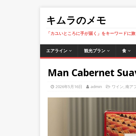
キムラのメモ
「カユいところに手が届く」をキーワードに旅
エアライン
観光プラン
食
Man Cabernet Su
2026年5月16日
admin
ワイン
,
南ア