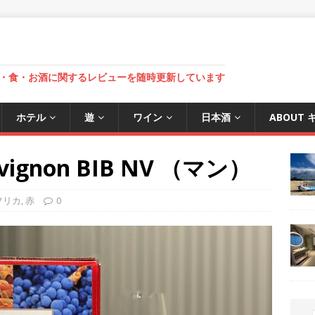
・食・お酒に関するレビューを随時更新しています
ホテル
遊
ワイン
日本酒
ABOUT
avignon BIB NV （マン）
フリカ
,
赤
0