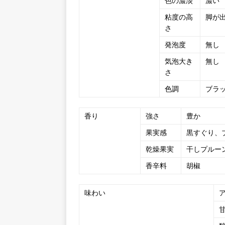
色の濃淡
濃い
粘度の高
脚が
さ
発泡度
無し
気泡大き
無し
さ
色調
ブラ
香り
強さ
豊か
果実感
黒すぐり、
乾燥果実
干しプルー
香辛料
胡椒
味わい