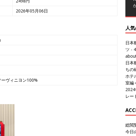
2498円
人気
2026年05月06日
日本
ツ
- 4
abo
カ
日本
ちの
ホテル
室編
20
レー
ーヴィニヨン100%
ACC
総閲
今日
総訪
今日
昨日