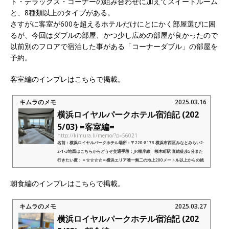
ト・デラックス・コーナーの組み合わせに加えてスイートルーム
と、8種類以上のタイプがある。
さすがに客室が600を超えるホテルだけにとにかく部屋選びに困
るが、今回はダブルの部屋、かつ少し広めの部屋が良かったので
以前別のフロアで宿泊した事がある「コーナーダブル」の部屋を
予約。
客室編のインプレはこちらで掲載。
キムラのメモ
2025.03.16
横浜ロイヤルパークホテル宿泊記 (202
5/03) =客室編=
http://kimura.li/memo/?p=56021
名前：横浜ロイヤルパークホテル場所：〒220-8173 横浜市西区みなとみらい2-
2-1-3地図はこちらからどうぞ交通手段：JR根岸線 桜木町駅 直結徒歩5分また
行きたい度：＝☆☆☆☆＝横浜エリア唯一無二の地上200メートル以上からの絶
景を楽しめる老舗ホテル外部リンク：横浜...
朝食編のインプレはこちらで掲載。
キムラのメモ
2025.03.27
横浜ロイヤルパークホテル宿泊記 (202