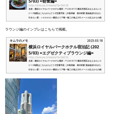
5/03) =朝食編=
http://kimura.li/memo/?p=56018
名前：横浜ロイヤルパークホテル場所：〒220-8173 横浜市西区みなとみらい2-
2-1-3地図はこちらからどうぞ交通手段：JR根岸線 桜木町駅 直結徒歩5分また
行きたい度：＝☆☆☆☆＝横浜エリア唯一無二の地上200メートル以上からの絶
景を楽しめる老舗ホテル外部リンク：横浜...
ラウンジ編のインプレはこちらで掲載。
キムラのメモ
2025.03.18
横浜ロイヤルパークホテル宿泊記 (202
5/03) =エグゼクティブラウンジ編=
http://kimura.li/memo/?p=56016
名前：横浜ロイヤルパークホテル場所：〒220-8173 横浜市西区みなとみらい2-
2-1-3地図はこちらからどうぞ交通手段：JR根岸線 桜木町駅 直結徒歩5分また
行きたい度：＝☆☆☆☆＝横浜エリア唯一無二の地上200メートル以上からの絶
景を楽しめる老舗ホテル外部リンク：横浜...