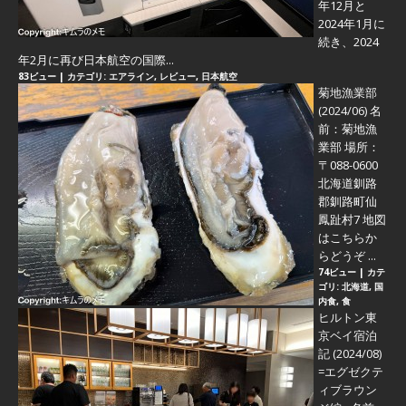
年12月と
2024年1月に
続き、2024
年2月に再び日本航空の国際...
83ビュー
|
カテゴリ:
エアライン
,
レビュー
,
日本航空
菊地漁業部
(2024/06)
名
前：菊地漁
業部 場所：
〒088-0600
北海道釧路
郡釧路町仙
鳳趾村7 地図
はこちらか
らどうぞ ...
74ビュー
|
カテ
ゴリ:
北海道
,
国
内食
,
食
ヒルトン東
京ベイ宿泊
記 (2024/08)
=エグゼクテ
ィブラウン