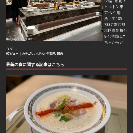
ジ編=
名前：
ヒルトン東
京ベイ 場
所：〒105-
7337 東京都
港区東新橋1-
9-1 地図はこ
ちらからど
うぞ ...
67ビュー
|
カテゴリ:
ホテル
,
千葉県
,
国内
最新の食に関する記事はこちら