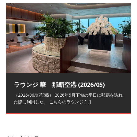
祝！日本航空・マリオットの戦略パー
ラウンジ 華 那覇空港 (2026/05)
The Coral Executive Lounge スワ
日本航空 羽田空港国際線ファースト
バンコクエアウェイズ スワンナプー
トナーシップによるFOP無料付与とス
ンナプーム国際空港国内線ラウンジ
クラスラウンジ (2026/01)
ム国際空港国内線ラウンジ (2026/01)
（2026/06/07記載） 2026年5月下旬の平日に那覇を訪れ
テイタスマッチ
(2026/01)
た際に利用した。 こちらのラウンジ
[…]
（2026/03/18記載） 2026年1月、毎年恒例の新年の羽田
（2026/03/13記載） 2026年1月上旬にバンコク経由でチ
～バンコクの移動の際に再びこちらの
ェンマイに向かう際に利用した。 今
[…]
[…]
（2027/07/14記載） 2026年7月14日の夕刻に、一通のメ
（2026/03/31記載） 2026年1月上旬にバンコク経由でチ
ールがマリオットアカウントから送
ェンマイに行く際に利用した。 バン
[…]
[…]