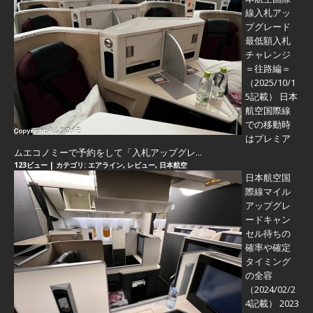
線入札アッ
プグレード
最低額入札
チャレンジ
＝往路編＝
（2025/10/1
5記載） 日本
航空国際線
での移動時
はプレミア
ムエコノミーで予約をして「入札アップグレ...
123ビュー
|
カテゴリ:
エアライン
,
レビュー
,
日本航空
日本航空国
際線マイル
アップグレ
ードキャン
セル待ちの
確率や確定
タイミング
の全容
（2024/02/2
4記載） 2023