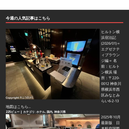
今週の人気記事はこちら
ヒルトン横
浜宿泊記
(2026/01)＝
エグゼクテ
ィブラウン
ジ編＝
名
前：ヒルト
ン横浜 場
所：〒220-
0012 神奈川
県横浜市西
区みなとみ
らい6-2-13
地図はこちら...
225ビュー
|
カテゴリ:
ホテル
,
国内
,
神奈川県
2025年10月
最新版 日
本航空国際