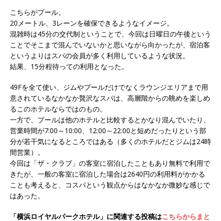
こちらがプール。
20メートル、3レーンを確保できるようなイメージ。
混雑時は45分の交代制ということで、今回は日曜日の午後という
ことでそこまで混んでいないかと思いながら向かったが、宿泊客
というよりはスパの会員が多く利用しているような状況。
結果、15分程待っての利用となった。
49Fを全て使い、ジムやプールだけでなくラウンジエリアまで用
意されているなかなか贅沢なスパは、高層階からの眺めを楽しめ
るこのホテルならではのもの。
一方で、プールは他のホテルと比較するとかなり混んでいたり、
営業時間が7:00～10:00、12:00～22:00と短めだったりという部
分が若干気になるところではある（多くのホテルだとジムは24時
間営業）。
今回は「ザ・クラブ」の客室に宿泊したこともあり無料で利用で
きたが、一般の客室に宿泊した場合は2640円の利用料がかかる
ことも考えると、コスパという観点からはなかなか微妙な感じで
はあった。
「横浜ロイヤルパークホテル」に関連する投稿は
こちらからまと