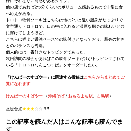
様にそれなりに肉感があるタイプ。
他の店であれば2つ分くらいのボリューム感あるもので非常に食
べ応えがある。
トロトロ軟骨ソーキはこちらは他の2つと違い脂身がたっぷりで
文字通りトロトロで、口の中に入れると濃厚な脂身の味わいと共
に溶けてしまうほど。
こちらは程よい醤油ベースでの味付けとなっており、脂身の甘さ
とのバランスも秀逸。
個人的には一番好きなトッピングであった。
次回訪問の機会があればこの軟骨ソーキだけがトッピングされて
いる「トロトロなんこつすば」をオーダーしたい。
「けんぱーのすばやー」に関連する投稿は
こちらからまとめてご
覧になれます
けんぱーのすばやー
（
沖縄そば
/
おもろまち駅
、
古島駅
）
昼総合点
★★★
☆☆
3.5
この記事を読んだ人はこんな記事も読んでま
す