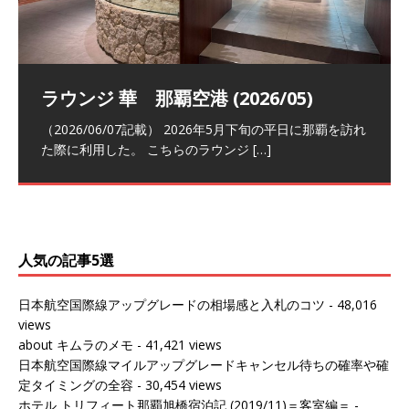
祝！日本航空・マリオットの戦略パー
ラウンジ 華 那覇空港 (2026/05)
The Coral Executive Lounge スワ
日本航空 羽田空港国際線ファースト
バンコクエアウェイズ スワンナプー
トナーシップによるFOP無料付与とス
ンナプーム国際空港国内線ラウンジ
クラスラウンジ (2026/01)
ム国際空港国内線ラウンジ (2026/01)
（2026/06/07記載） 2026年5月下旬の平日に那覇を訪れ
テイタスマッチ
(2026/01)
た際に利用した。 こちらのラウンジ
[…]
（2026/03/18記載） 2026年1月、毎年恒例の新年の羽田
（2026/03/13記載） 2026年1月上旬にバンコク経由でチ
～バンコクの移動の際に再びこちらの
ェンマイに向かう際に利用した。 今
[…]
[…]
（2027/07/14記載） 2026年7月14日の夕刻に、一通のメ
（2026/03/31記載） 2026年1月上旬にバンコク経由でチ
ールがマリオットアカウントから送
ェンマイに行く際に利用した。 バン
[…]
[…]
人気の記事5選
日本航空国際線アップグレードの相場感と入札のコツ
- 48,016
views
about キムラのメモ
- 41,421 views
日本航空国際線マイルアップグレードキャンセル待ちの確率や確
定タイミングの全容
- 30,454 views
ホテル トリフィート那覇旭橋宿泊記 (2019/11)＝客室編＝
-