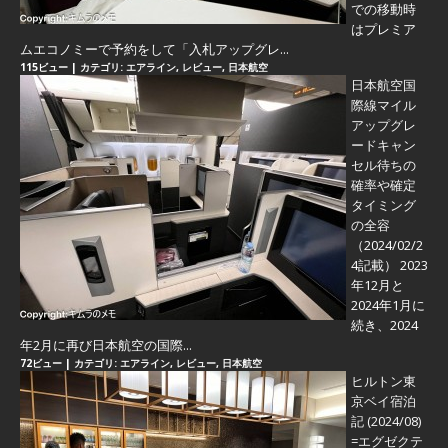
での移動時
はプレミア
ムエコノミーで予約をして「入札アップグレ...
115ビュー
|
カテゴリ:
エアライン
,
レビュー
,
日本航空
日本航空国
際線マイル
アップグレ
ードキャン
セル待ちの
確率や確定
タイミング
の全容
（2024/02/2
4記載） 2023
年12月と
2024年1月に
続き、2024
年2月に再び日本航空の国際...
72ビュー
|
カテゴリ:
エアライン
,
レビュー
,
日本航空
ヒルトン東
京ベイ宿泊
記 (2024/08)
=エグゼクテ