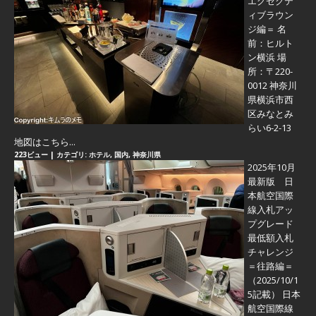
エグゼクテ
ィブラウン
ジ編＝
名
前：ヒルト
ン横浜 場
所：〒220-
0012 神奈川
県横浜市西
区みなとみ
らい6-2-13
地図はこちら...
223ビュー
|
カテゴリ:
ホテル
,
国内
,
神奈川県
2025年10月
最新版 日
本航空国際
線入札アッ
プグレード
最低額入札
チャレンジ
＝往路編＝
（2025/10/1
5記載） 日本
航空国際線