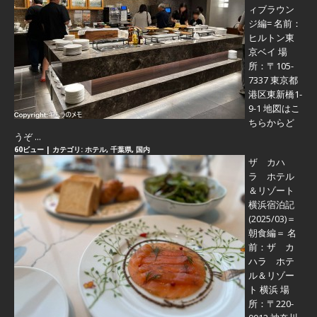
ィブラウン
ジ編=
名前：
ヒルトン東
京ベイ 場
所：〒105-
7337 東京都
港区東新橋1-
9-1 地図はこ
ちらからど
うぞ ...
60ビュー
|
カテゴリ:
ホテル
,
千葉県
,
国内
ザ カハ
ラ ホテル
＆リゾート
横浜宿泊記
(2025/03)＝
朝食編＝
名
前：ザ カ
ハラ ホテ
ル＆リゾー
ト 横浜 場
所：〒220-