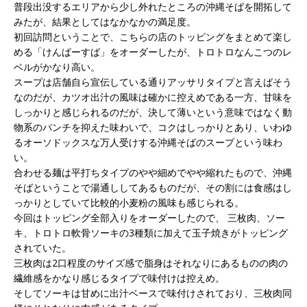
普段出没するエリアから少し外れたところの沖縄そばを開拓して
みたが、結果としてはなかなかの満足度。
初回訪問ということで、こちらの店のトッピングをまとめて楽し
める「けんぱーすば」をオーダーしたが、トロトロなんこつのレ
ベルがかなり高い。
スープは店舗自ら宣伝している通りアッサリタイプと言えばそう
なのだが、カツオ出汁の風味は確かに控えめである一方、甘味を
しっかりと感じられるのだが、決して薄いという意味ではなく動
物系のパンチを抑えた味わいで、コクはしっかりとあり、いわゆ
るオーソドックスな万人受けする沖縄そばのスープという味わ
い。
合わせる麺は平打ちタイプのやや細めでやや縮れたもので、沖縄
そばということで湯通ししてあるものだが、その割には食感はし
っかりとしていて比較的小麦粉の風味も感じられる。
今回はトッピング全部入りをオーダーしたので、 三枚肉、ソー
キ、トロトロ軟骨ソーキの3種類に加えて玉子焼きがトッピング
されていた。
三枚肉は2口程度のサイズ感で脂身はそれなりにあるものの肉の
繊維感をかなり感じるタイプで味付けは控えめ。
そしてソーキは甘めに出汁ベースで味付けされており、三枚肉同