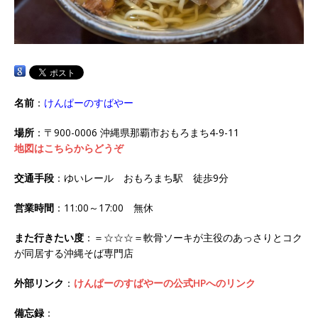
名前
：
けんぱーのすばやー
場所
：〒900-0006 沖縄県那覇市おもろまち4-9-11
地図はこちらからどうぞ
交通手段
：ゆいレール おもろまち駅 徒歩9分
営業時間
：11:00～17:00 無休
また行きたい度
：＝☆☆☆＝軟骨ソーキが主役のあっさりとコク
が同居する沖縄そば専門店
外部リンク
：
けんぱーのすばやーの公式HPへのリンク
備忘録
：