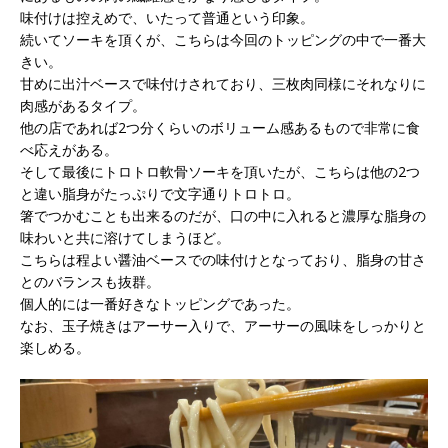
味付けは控えめで、いたって普通という印象。
続いてソーキを頂くが、こちらは今回のトッピングの中で一番大
きい。
甘めに出汁ベースで味付けされており、三枚肉同様にそれなりに
肉感があるタイプ。
他の店であれば2つ分くらいのボリューム感あるもので非常に食
べ応えがある。
そして最後にトロトロ軟骨ソーキを頂いたが、こちらは他の2つ
と違い脂身がたっぷりで文字通りトロトロ。
箸でつかむことも出来るのだが、口の中に入れると濃厚な脂身の
味わいと共に溶けてしまうほど。
こちらは程よい醤油ベースでの味付けとなっており、脂身の甘さ
とのバランスも抜群。
個人的には一番好きなトッピングであった。
なお、玉子焼きはアーサー入りで、アーサーの風味をしっかりと
楽しめる。