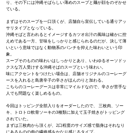
り、その下には沖縄そばらしい薄めのスープと麺が顔をのぞかせ
ている。
まずはそのスープを一口頂くが、店舗自ら宣伝している通りアッ
サリタイプとなっている。
沖縄そばと言われるとイメージするカツオ出汁の風味は確かに控
えめである一方、甘味をしっかりと感じられるのだが、決して薄
いという意味ではなく動物系のパンチを抑えた味わいという印
象。
スープそのものの味わいはしっかりとあり、いわゆるオーソドッ
クスな万人受けする沖縄そばのスープという味わい。
味にアクセントをつけたい場合は、店舗オリジナルのコーレーグ
ースを入れると島唐辛子の辛さがほんのりと加わる。
こちらのコーレーグースは非常にマイルドなので、辛さが苦手な
人でも問題なく楽しめるもの。
今回はトッピング全部入りをオーダーしたので、 三枚肉、ソー
キ、トロトロ軟骨ソーキの3種類に加えて玉子焼きがトッピング
されていた。
まずは三枚肉から頂くが、2口程度のサイズ感で脂身はそれなり
にあるものの肉の繊維感をかなり感じるタイプ。