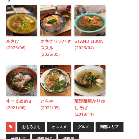
あさひ
オキナワソバヤ
STAND EIBUN
(2025/06)
ススル
(2023/04)
(2026/05)
すーまぬめぇ
とらや
琉球麺屋かりゆ
(2021/06)
(2021/09)
しそば
(2019/11)
おもろまち
オススメ
グルメ
南部エリア
子連れ可
沖縄そば
沖縄県