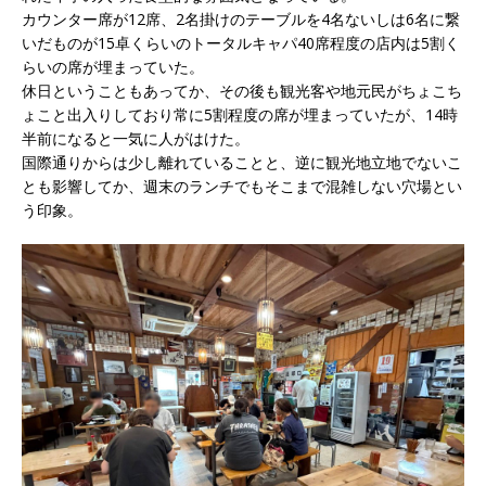
カウンター席が12席、2名掛けのテーブルを4名ないしは6名に繋
いだものが15卓くらいのトータルキャパ40席程度の店内は5割く
らいの席が埋まっていた。
休日ということもあってか、その後も観光客や地元民がちょこち
ょこと出入りしており常に5割程度の席が埋まっていたが、14時
半前になると一気に人がはけた。
国際通りからは少し離れていることと、逆に観光地立地でないこ
とも影響してか、週末のランチでもそこまで混雑しない穴場とい
う印象。