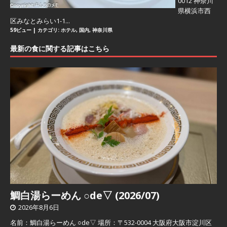
0012 神奈川
県横浜市西
区みなとみらい1-1...
59ビュー
|
カテゴリ:
ホテル
,
国内
,
神奈川県
最新の食に関する記事はこちら
鯛白湯らーめん ○de▽ (2026/07)
2026年8月6日
名前：鯛白湯らーめん ○de▽ 場所：〒532-0004 大阪府大阪市淀川区