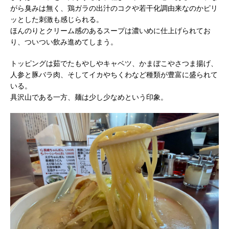
がら臭みは無く、鶏ガラの出汁のコクや若干化調由来なのかピリ
ッとした刺激も感じられる。
ほんのりとクリーム感のあるスープは濃いめに仕上げられてお
り、ついつい飲み進めてしまう。
トッピングは茹でたもやしやキャベツ、かまぼこやさつま揚げ、
人参と豚バラ肉、そしてイカやちくわなど種類が豊富に盛られて
いる。
具沢山である一方、麺は少し少なめという印象。