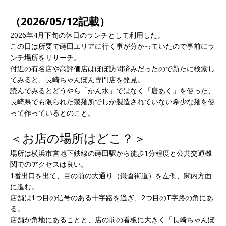
（2026/05/12記載）
2026年4月下旬の休日のランチとして利用した。
この日は所要で蒔田エリアに行く事が分かっていたので事前にラ
ンチ場所をリサーチ。
付近の有名店や高評価店はほぼ訪問済みだったので新たに検索し
てみると、長崎ちゃんぽん専門店を発見。
読んでみるとどうやら「かん水」ではなく「唐あく」を使った、
長崎県でも限られた製麺所でしか製造されていない希少な麺を使
って作っているとのこと。
＜お店の場所はどこ？＞
場所は横浜市営地下鉄線の蒔田駅から徒歩1分程度と公共交通機
関でのアクセスは良い。
1番出口を出て、目の前の大通り（鎌倉街道）を左側、関内方面
に進む。
店舗は1つ目の信号のある十字路を過ぎ、2つ目のT字路の角にあ
る。
店舗が角地にあることと、店の前の看板に大きく「長崎ちゃんぽ