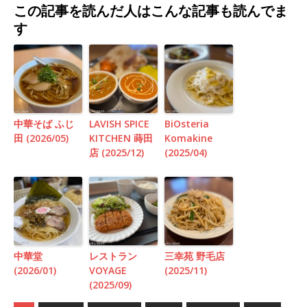
この記事を読んだ人はこんな記事も読んでま
す
中華そば ふじ
LAVISH SPICE
BiOsteria
田 (2026/05)
KITCHEN 蒔田
Komakine
店 (2025/12)
(2025/04)
中華堂
レストラン
三幸苑 野毛店
(2026/01)
VOYAGE
(2025/11)
(2025/09)