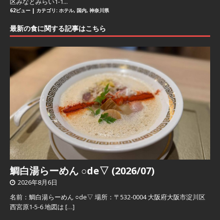
区みなとみらい1-1...
62ビュー
|
カテゴリ:
ホテル
,
国内
,
神奈川県
最新の食に関する記事はこちら
鯛白湯らーめん ○de▽ (2026/07)
2026年8月6日
名前：鯛白湯らーめん ○de▽ 場所：〒532-0004 大阪府大阪市淀川区
西宮原1-5-6 地図は
[…]