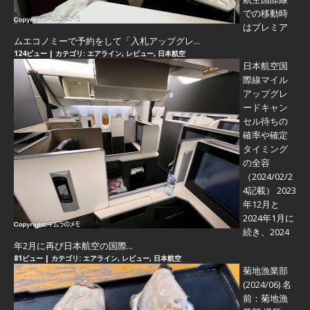
での移動時
はプレミア
ムエコノミーで予約をして「入札アップグレ...
124ビュー
|
カテゴリ:
エアライン
,
レビュー
,
日本航空
日本航空国
際線マイル
アップグレ
ードキャン
セル待ちの
確率や確定
タイミング
の全容
（2024/02/2
4記載） 2023
年12月と
2024年1月に
続き、2024
年2月に再び日本航空の国際...
81ビュー
|
カテゴリ:
エアライン
,
レビュー
,
日本航空
菊地漁業部
(2024/06)
名
前：菊地漁