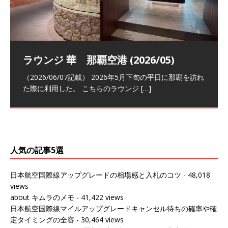
祝！日本航空・マリオットの戦略パー
ラウンジ 華 那覇空港 (2026/05)
The Coral Executive Lounge スワ
日本航空 羽田空港国際線ファースト
バンコクエアウェイズ スワンナプー
トナーシップによるFOP無料付与とス
ンナプーム国際空港国内線ラウンジ
クラスラウンジ (2026/01)
ム国際空港国内線ラウンジ (2026/01)
（2026/06/07記載） 2026年5月下旬の平日に那覇を訪れ
テイタスマッチ
(2026/01)
た際に利用した。 こちらのラウンジ
[…]
（2026/03/18記載） 2026年1月、毎年恒例の新年の羽田
（2026/03/13記載） 2026年1月上旬にバンコク経由でチ
～バンコクの移動の際に再びこちらの
ェンマイに向かう際に利用した。 今
[…]
[…]
（2027/07/14記載） 2026年7月14日の夕刻に、一通のメ
（2026/03/31記載） 2026年1月上旬にバンコク経由でチ
ールがマリオットアカウントから送
ェンマイに行く際に利用した。 バン
[…]
[…]
人気の記事5選
日本航空国際線アップグレードの相場感と入札のコツ
- 48,018
views
about キムラのメモ
- 41,422 views
日本航空国際線マイルアップグレードキャンセル待ちの確率や確
定タイミングの全容
- 30,464 views