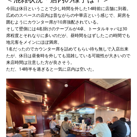
今回は休日ということで少し時間を外した14時前に店舗に到着。
広めのスペースの店内は昔ながらの中華店という感じで、厨房を
囲むようにカウンター席が10席強配されている。
そして壁側には4名掛けのテーブルが4卓、トータルキャパは30
席程度とそれなりに多いのだが、昼時間をはずしたこの時間でも
地元客をメインにほぼ満席。
1名だったのでカウンター席を詰めてもらい待ち無しで入店出来
たが、休日は昼食時を外しても混雑している可能性が大きいので
来店時間は注意した方が良さそう。
ただ、14時半を過ぎると一気に店内は空いた。