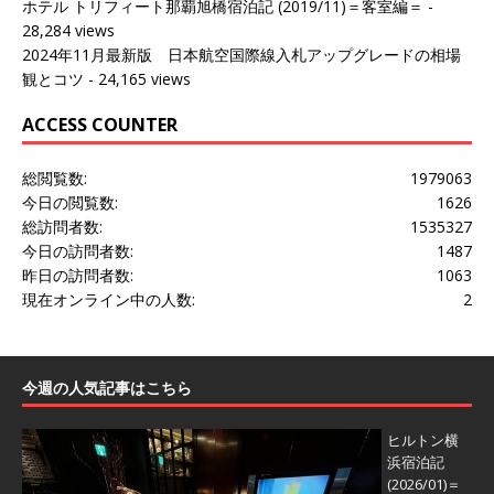
ホテル トリフィート那覇旭橋宿泊記 (2019/11)＝客室編＝
-
28,284 views
2024年11月最新版 日本航空国際線入札アップグレードの相場
観とコツ
- 24,165 views
ACCESS COUNTER
総閲覧数:
1979063
今日の閲覧数:
1626
総訪問者数:
1535327
今日の訪問者数:
1487
昨日の訪問者数:
1063
現在オンライン中の人数:
2
今週の人気記事はこちら
ヒルトン横
浜宿泊記
(2026/01)＝