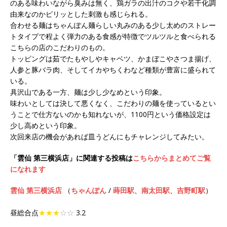
のある味わいながら臭みは無く、鶏ガラの出汁のコクや若干化調
由来なのかピリッとした刺激も感じられる。
合わせる麺はちゃんぽん麺らしい丸みのある少し太めのストレー
トタイプで程よく弾力のある食感が特徴でツルツルと食べられる
こちらの店のこだわりのもの。
トッピングは茹でたもやしやキャベツ、かまぼこやさつま揚げ、
人参と豚バラ肉、そしてイカやちくわなど種類が豊富に盛られて
いる。
具沢山である一方、麺は少し少なめという印象。
味わいとしては決して悪くなく、こだわりの麺を使っているとい
うことで仕方ないのかも知れないが、1100円という価格設定は
少し高めという印象。
次回来店の機会があれば皿うどんにもチャレンジしてみたい。
「雲仙 第三横浜店」に関連する投稿は
こちらからまとめてご覧
になれます
雲仙 第三横浜店
（
ちゃんぽん
/
蒔田駅
、
南太田駅
、
吉野町駅
）
昼総合点
★★★
☆☆
3.2