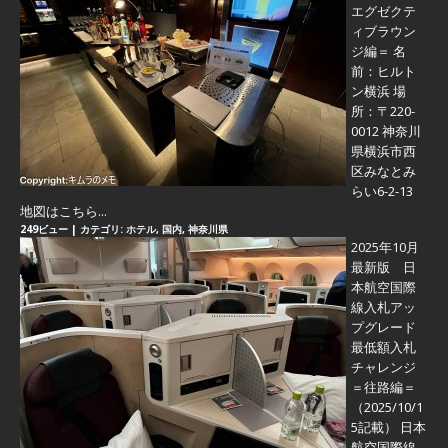
エグゼクテ
ィブラウン
ジ編＝
名
前：ヒルト
ン横浜 場
所：〒220-
0012 神奈川
県横浜市西
区みなとみ
らい6-2-13
地図はこちら...
249ビュー
|
カテゴリ:
ホテル
,
国内
,
神奈川県
2025年10月
最新版 日
本航空国際
線入札アッ
プグレード
最低額入札
チャレンジ
＝往路編＝
（2025/10/1
5記載） 日本
航空国際線