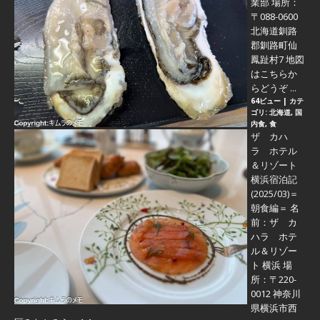
業部 場所：
〒088-0600
北海道釧路
郡釧路町仙
鳳趾村7 地図
はこちらか
らどうぞ ...
64ビュー
|
カテ
ゴリ:
北海道
,
国
内食
,
食
ザ カハ
ラ ホテル
＆リゾート
横浜宿泊記
(2025/03)＝
朝食編＝
名
前：ザ カ
ハラ ホテ
ル＆リゾー
ト 横浜 場
所：〒220-
0012 神奈川
県横浜市西