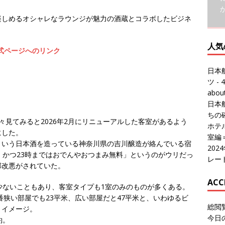
人気
楽しめるオシャレなラウンジが魅力の酒蔵とコラボしたビジネ
日本
ツ
- 4
宿の公式ページへのリンク
abo
日本
ちの
ホテル
室編
。
20
々見てみると2026年2月にリニューアルした客室があるよう
レー
にした。
という日本酒を造っている神奈川県の吉川醸造が絡んでいる宿
ACC
、かつ23時まではおでんやおつまみ無料」というのがウリだっ
部改悪がされていた。
総閲
今日
少ないこともあり、客室タイプも1室のみのものが多くある。
総訪
番狭い部屋でも23平米、広い部屋だと47平米と、いわゆるビ
今日
うイメージ。
昨日
約。