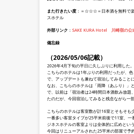
また行きたい度
：＝☆☆☆＝日本酒を無料で
スホテル
外部リンク
：
SAKE KURA Hotel 川崎
備忘録
（2026/05/06記載）
2026年4月下旬の平日に久しぶりに利用した
こちらのホテルは1年ぶりの利用だったが、色
で、アップデートも兼ねて宿泊してみること
なお、こちらのホテルは「雨降（あふり）」
で、以前は「宿泊者は24時間日本酒飲み放題
たのだが、今回宿泊してみると残念ながら一
こちらのホテルは客室数が計16室とそもそも
一番多い客室タイプが25平米前後で11室、一
ジネスホテルの客室よりは全体的に広めとい
今回はリニューアルされた25平米の部屋で予