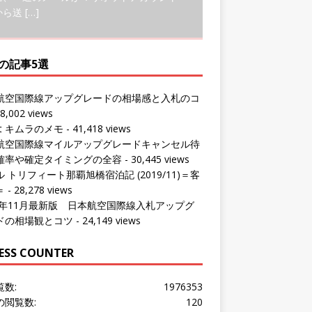
の記事5選
航空国際線アップグレードの相場感と入札のコ
8,002 views
ut キムラのメモ
- 41,418 views
航空国際線マイルアップグレードキャンセル待
確率や確定タイミングの全容
- 30,445 views
 トリフィート那覇旭橋宿泊記 (2019/11)＝客
＝
- 28,278 views
24年11月最新版 日本航空国際線入札アップグ
ドの相場観とコツ
- 24,149 views
ESS COUNTER
覧数:
1976353
の閲覧数:
120
問者数:
1532889
の訪問者数:
112
の訪問者数:
1016