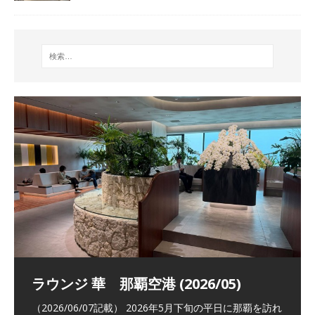
祝！日本航空・マリオットの戦略パー
ラウンジ 華 那覇空港 (2026/05)
The Coral Executive Lounge スワ
日本航空 羽田空港国際線ファースト
バンコクエアウェイズ スワンナプー
トナーシップによるFOP無料付与とス
ンナプーム国際空港国内線ラウンジ
クラスラウンジ (2026/01)
ム国際空港国内線ラウンジ (2026/01)
（2026/06/07記載） 2026年5月下旬の平日に那覇を訪れ