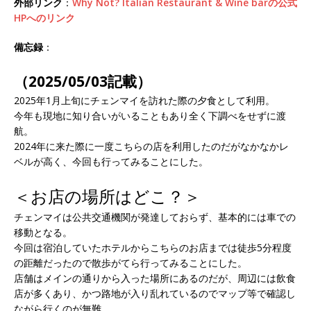
外部リンク
：
Why Not? Italian Restaurant & Wine barの公式
HPへのリンク
備忘録
：
（2025/05/03記載）
2025年1月上旬にチェンマイを訪れた際の夕食として利用。
今年も現地に知り合いがいることもあり全く下調べをせずに渡
航。
2024年に来た際に一度こちらの店を利用したのだがなかなかレ
ベルが高く、今回も行ってみることにした。
＜お店の場所はどこ？＞
チェンマイは公共交通機関が発達しておらず、基本的には車での
移動となる。
今回は宿泊していたホテルからこちらのお店までは徒歩5分程度
の距離だったので散歩がてら行ってみることにした。
店舗はメインの通りから入った場所にあるのだが、周辺には飲食
店が多くあり、かつ路地が入り乱れているのでマップ等で確認し
ながら行くのが無難。