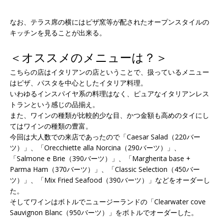
なお、テラス席の横にはピザ窯等が配されたオープンスタイルの
キッチンを見ることが出来る。
＜オススメのメニューは？＞
こちらの店はイタリアンの店ということで、扱っているメニュー
はピザ、パスタを中心としたイタリア料理。
いわゆるインスパイヤ系の料理はなく、ピュアなイタリアンレス
トランという感じの品揃え。
また、ワインの種類が比較的少な目、かつ金額も高めのタイにし
てはワインの種類の豊富。
今回は大人数での来店であったので「Caesar Salad（220バー
ツ）」、「Orecchiette alla Norcina（290バーツ）」、
「Salmone e Brie（390バーツ）」、「Margherita base +
Parma Ham（370バーツ）」、「Classic Selection（450バー
ツ）」、「Mix Fried Seafood（390バーツ）」などをオーダーし
た。
そしてワインはボトルでニュージーランドの「Clearwater cove
Sauvignon Blanc（950バーツ）」をボトルでオーダーした。