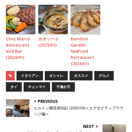
Chez Marco
カオソーイ
Bamboo
Restaurant
(2025/01)
Garden
and Bar
SeaFood
(2024/01)
Restaurant
(2024/01)
イタリアン
オシャレ
オススメ
グルメ
タイ
チェンマイ
子連れ可
PREVIOUS
ヒルトン横浜宿泊記 (2025/03)＝エグゼクティブラウ
ンジ編＝
NEXT