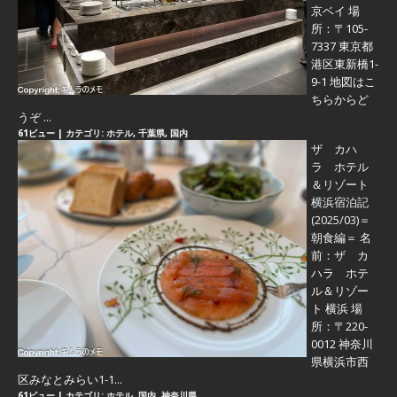
京ベイ 場
所：〒105-
7337 東京都
港区東新橋1-
9-1 地図はこ
ちらからど
うぞ ...
61ビュー
|
カテゴリ:
ホテル
,
千葉県
,
国内
ザ カハ
ラ ホテル
＆リゾート
横浜宿泊記
(2025/03)＝
朝食編＝
名
前：ザ カ
ハラ ホテ
ル＆リゾー
ト 横浜 場
所：〒220-
0012 神奈川
県横浜市西
区みなとみらい1-1...
61ビュー
|
カテゴリ:
ホテル
,
国内
,
神奈川県