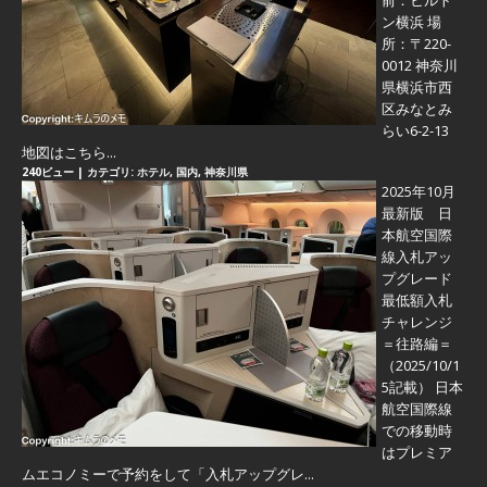
前：ヒルト
ン横浜 場
所：〒220-
0012 神奈川
県横浜市西
区みなとみ
らい6-2-13
地図はこちら...
240ビュー
|
カテゴリ:
ホテル
,
国内
,
神奈川県
2025年10月
最新版 日
本航空国際
線入札アッ
プグレード
最低額入札
チャレンジ
＝往路編＝
（2025/10/1
5記載） 日本
航空国際線
での移動時
はプレミア
ムエコノミーで予約をして「入札アップグレ...