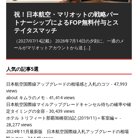
祝！日本航空・マリオットの戦略パー
ラウンジ 華 那覇空港 (2026/05)
The Coral Executive Lounge スワ
日本航空 羽田空港国際線ファースト
バンコクエアウェイズ スワンナプー
トナーシップによるFOP無料付与とス
ンナプーム国際空港国内線ラウンジ
クラスラウンジ (2026/01)
ム国際空港国内線ラウンジ (2026/01)
（2026/06/07記載） 2026年5月下旬の平日に那覇を訪れ
テイタスマッチ
(2026/01)
た際に利用した。 こちらのラウンジ
[…]
（2026/03/18記載） 2026年1月、毎年恒例の新年の羽田
（2026/03/13記載） 2026年1月上旬にバンコク経由でチ
～バンコクの移動の際に再びこちらの
ェンマイに向かう際に利用した。 今
[…]
[…]
（2027/07/14記載） 2026年7月14日の夕刻に、一通のメ
（2026/03/31記載） 2026年1月上旬にバンコク経由でチ
ールがマリオットアカウントから送
ェンマイに行く際に利用した。 バン
[…]
[…]
人気の記事5選
日本航空国際線アップグレードの相場感と入札のコツ
- 47,993
views
about キムラのメモ
- 41,414 views
日本航空国際線マイルアップグレードキャンセル待ちの確率や確
定タイミングの全容
- 30,439 views
ホテル トリフィート那覇旭橋宿泊記 (2019/11)＝客室編＝
-
28,277 views
2024年11月最新版 日本航空国際線入札アップグレードの相場