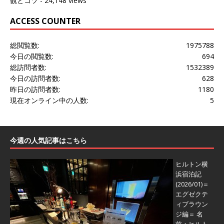
観とコツ
- 24,148 views
ACCESS COUNTER
総閲覧数:
1975788
今日の閲覧数:
694
総訪問者数:
1532389
今日の訪問者数:
628
昨日の訪問者数:
1180
現在オンライン中の人数:
5
今週の人気記事はこちら
ヒルトン横
浜宿泊記
(2026/01)＝
エグゼクテ
ィブラウン
ジ編＝
名