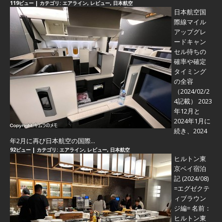
119ビュー
|
カテゴリ:
エアライン
,
レビュー
,
日本航空
日本航空国
際線マイル
アップグレ
ードキャン
セル待ちの
確率や確定
タイミング
の全容
（2024/02/2
4記載） 2023
年12月と
2024年1月に
続き、2024
年2月に再び日本航空の国際...
92ビュー
|
カテゴリ:
エアライン
,
レビュー
,
日本航空
ヒルトン東
京ベイ宿泊
記 (2024/08)
=エグゼクテ
ィブラウン
ジ編=
名前：
ヒルトン東