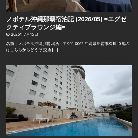
ノボテル沖縄那覇宿泊記 (2026/05) =エグゼ
クティブラウンジ編=
2026年7月15日
名前：ノボテル沖縄那覇 場所：〒902-0062 沖縄県那覇市松川40 地図
はこちらからどうぞ 交通
[…]