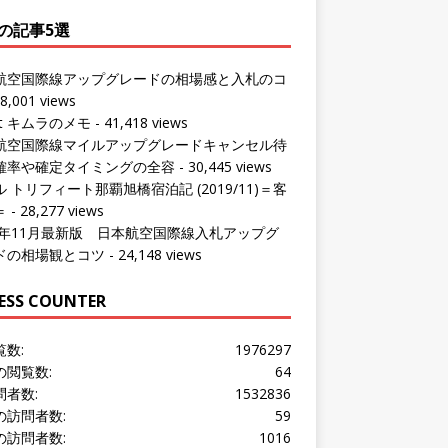
の記事5選
航空国際線アップグレードの相場感と入札のコ
8,001 views
ut キムラのメモ
- 41,418 views
航空国際線マイルアップグレードキャンセル待
確率や確定タイミングの全容
- 30,445 views
 トリフィート那覇旭橋宿泊記 (2019/11)＝客
＝
- 28,277 views
24年11月最新版 日本航空国際線入札アップグ
ドの相場観とコツ
- 24,148 views
ESS COUNTER
覧数:
1976297
の閲覧数:
64
問者数:
1532836
の訪問者数:
59
の訪問者数:
1016