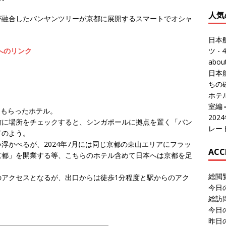
人気
が融合したバンヤンツリーが京都に展開するスマートでオシャ
日本
ツ
- 4
へのリンク
abo
日本
ちの
ホテル
室編
てもらったホテル。
20
前に場所をチェックすると、シンガポールに拠点を置く「バン
レー
ドのよう。
浮かべるが、2024年7月には同じ京都の東山エリアにフラッ
ACC
京都」を開業する等、こちらのホテル含めて日本へは京都を足
総閲
のアクセスとなるが、出口からは徒歩1分程度と駅からのアク
今日
総訪
今日
昨日