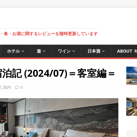
・食・お酒に関するレビューを随時更新しています
ホテル
遊
ワイン
日本酒
ABOUT
記 (2024/07)＝客室編＝
府
,
国内
0