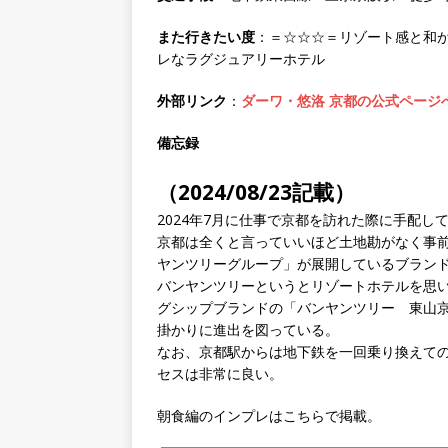
また行きたい度
：＝☆☆☆＝リゾート感と和
レなラグジュアリーホテル
外部リンク
：
ダーワ・悠洛 京都の公式ページ
備忘録
（2024/08/23記載）
2024年7月に仕事で京都を訪れた際に手配し
京都は全くと言っていいほど土地勘がなく事
ヤンツリーグループ」が展開しているブラン
バンヤンツリーというとリゾートホテルを思い
グシップブランドの「バンヤンツリー 東山
掛かりに進出を図っている。
なお、京都駅からは地下鉄を一回乗り換えて
セスは非常に良い。
朝食編のインプレはこちらで掲載。