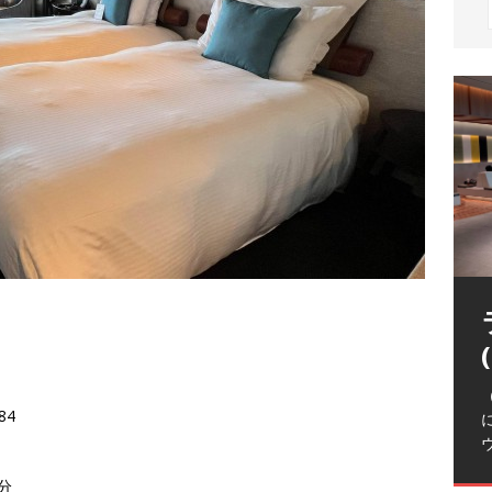
（
84
分