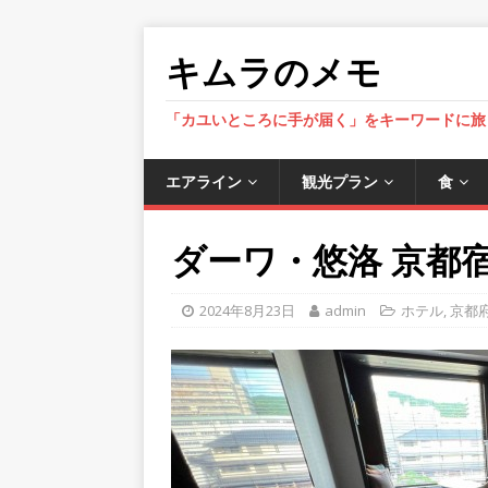
キムラのメモ
「カユいところに手が届く」をキーワードに旅
エアライン
観光プラン
食
ダーワ・悠洛 京都宿泊
2024年8月23日
admin
ホテル
,
京都