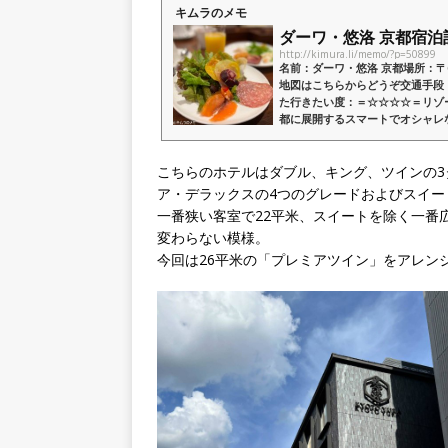
キムラのメモ
ダーワ・悠洛 京都宿泊記 
http://kimura.li/memo/?p=50899
名前：ダーワ・悠洛 京都場所：〒6
地図はこちらからどうぞ交通手段
た行きたい度：＝☆☆☆☆＝リゾ
都に展開するスマートでオシャレな
こちらのホテルはダブル、キング、ツインの
ア・デラックスの4つのグレードおよびスイー
一番狭い客室で22平米、スイートを除く一番
変わらない模様。
今回は26平米の「プレミアツイン」をアレン