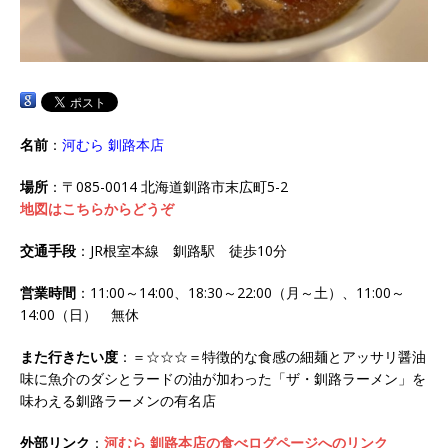
名前
：
河むら 釧路本店
場所
：〒085-0014 北海道釧路市末広町5-2
地図はこちらからどうぞ
交通手段
：JR根室本線 釧路駅 徒歩10分
営業時間
：11:00～14:00、18:30～22:00（月～土）、11:00～
14:00（日） 無休
また行きたい度
：＝☆☆☆＝特徴的な食感の細麺とアッサリ醤油
味に魚介のダシとラードの油が加わった「ザ・釧路ラーメン」を
味わえる釧路ラーメンの有名店
外部リンク
：
河むら 釧路本店の食べログページへのリンク