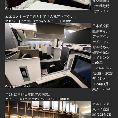
航空国際線
での移動時
はプレミア
ムエコノミーで予約をして「入札アップグレ...
114ビュー
|
カテゴリ:
エアライン
,
レビュー
,
日本航空
日本航空国
際線マイル
アップグレ
ードキャン
セル待ちの
確率や確定
タイミング
の全容
（2024/02/2
4記載） 2023
年12月と
2024年1月に
続き、2024
年2月に再び日本航空の国際...
71ビュー
|
カテゴリ:
エアライン
,
レビュー
,
日本航空
ヒルトン東
京ベイ宿泊
記 (2024/08)