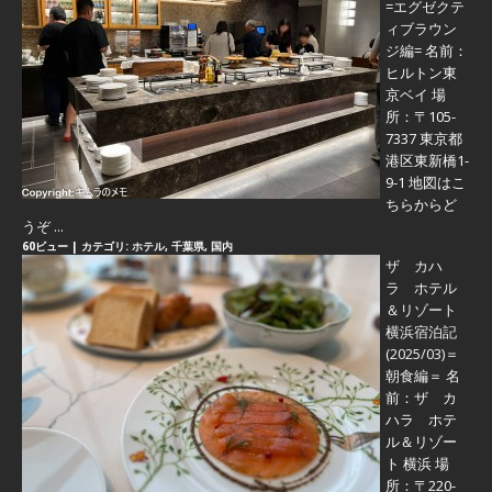
=エグゼクテ
ィブラウン
ジ編=
名前：
ヒルトン東
京ベイ 場
所：〒105-
7337 東京都
港区東新橋1-
9-1 地図はこ
ちらからど
うぞ ...
60ビュー
|
カテゴリ:
ホテル
,
千葉県
,
国内
ザ カハ
ラ ホテル
＆リゾート
横浜宿泊記
(2025/03)＝
朝食編＝
名
前：ザ カ
ハラ ホテ
ル＆リゾー
ト 横浜 場
所：〒220-