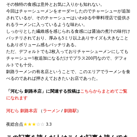
その独特の食感は意外とお気に入りかも知れない。
今回はチャーシューメンをオーダーしたのでチャーシューが追加
されているが、そのチャーシューはいわゆる中華料理店で提供さ
れるラーメンに入っているような味わい。
しっかりとした繊維感を感じられる食感には醤油の煮汁の味付け
バッチリされており、厚みも5ミリ以上ありサイズも大きなこと
もありボリューム感もバッチリある。
ただ、デフォルトでも2枚入っておりチャーシューメンにしても
チャーシュー1枚追加になるだけでプラス200円なので、デフォ
ルトでも十分。
釧路ラーメンの有名店ということで、このエリアでラーメンを食
べるのであれば押さえておきたいお店であった。
「河むら 釧路本店」に関連する投稿は
こちらからまとめてご覧
になれます
河むら 釧路本店
（
ラーメン
/
釧路駅
）
夜総合点
★★★
☆☆
3.3