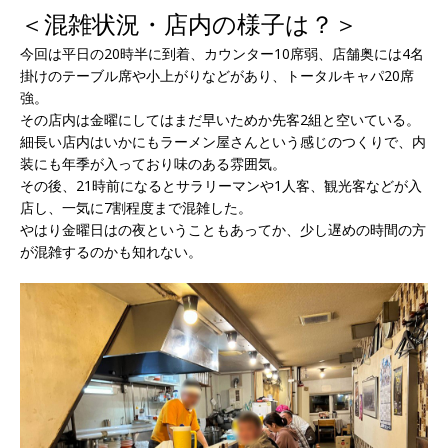
＜混雑状況・店内の様子は？＞
今回は平日の20時半に到着、カウンター10席弱、店舗奥には4名
掛けのテーブル席や小上がりなどがあり、トータルキャパ20席
強。
その店内は金曜にしてはまだ早いためか先客2組と空いている。
細長い店内はいかにもラーメン屋さんという感じのつくりで、内
装にも年季が入っており味のある雰囲気。
その後、21時前になるとサラリーマンや1人客、観光客などが入
店し、一気に7割程度まで混雑した。
やはり金曜日はの夜ということもあってか、少し遅めの時間の方
が混雑するのかも知れない。