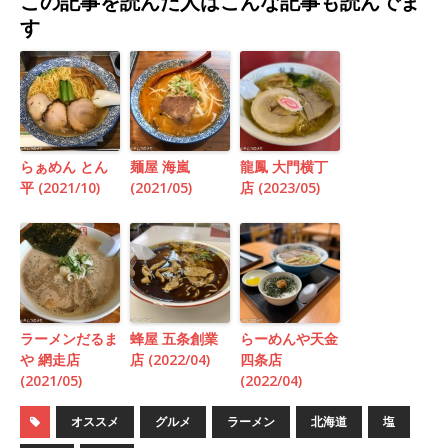
この記事を読んだ人はこんな記事も読んでま
す
らぁめん とん
麺屋 海嵐
龍鳳 大門横丁
平 (2021/10)
(2021/05)
店 (2023/05)
ラーメンだるま
蜂屋 五条創業
らーめんや天金
や 網走店
店 (2022/04)
四条店
(2021/05)
(2022/04)
オススメ
グルメ
ラーメン
北海道
塩