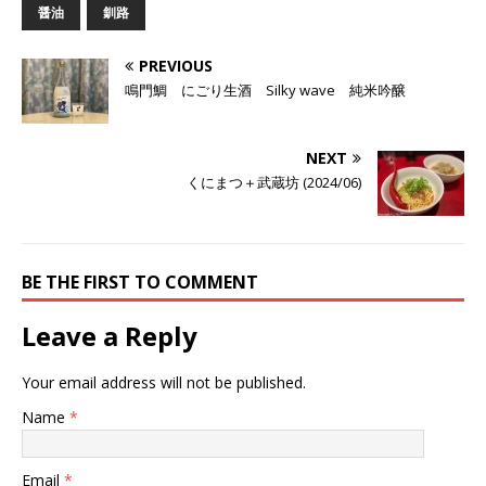
醤油
釧路
PREVIOUS
鳴門鯛 にごり生酒 Silky wave 純米吟醸
NEXT
くにまつ＋武蔵坊 (2024/06)
BE THE FIRST TO COMMENT
Leave a Reply
Your email address will not be published.
Name
*
Email
*