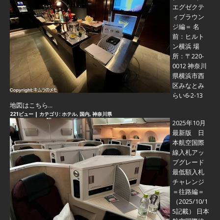
エグゼクテ
ィブラウン
ジ編＝
名
前：ヒルト
ン横浜 場
所：〒220-
0012 神奈川
県横浜市西
区みなとみ
らい6-2-13
地図はこちら...
221ビュー
|
カテゴリ:
ホテル
,
国内
,
神奈川県
2025年10月
最新版 日
本航空国際
線入札アッ
プグレード
最低額入札
チャレンジ
＝往路編＝
（2025/10/1
5記載） 日本