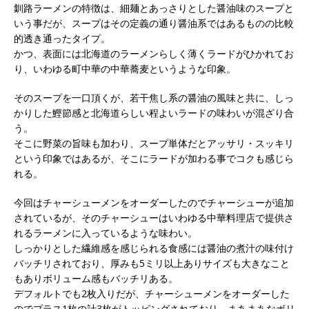
釧路ラーメンの特徴は、細麺とあっさりとした醤油味のスープと
いう事だが、スープはその定義の通り醤油系ではあるものの比較
的透き通ったタイプ。
かつ、表面には北海道のラーメンらしく薄くラードがひかれてお
り、いわゆる町中華の中華蕎麦というような印象。
そのスープを一口頂くが、若干焦し系の醤油の風味と共に、しっ
かりした鰹節感と北海道らしい程よいラードの味わいが混ざり合
う。
そこに野菜の旨味も加わり、スープ単体だとアッサリ・スッキリ
という印象ではあるが、そこにラードが加わる事でコクも感じら
れる。
今回はチャーシューメンをオーダーしたのでチャーシューが追加
されているが、そのチャーシューはいわゆる中華料理店で提供さ
れるラーメンに入っているような味わい。
しっかりとした繊維感を感じられる食感には醤油の煮汁の味付け
バッチリされており、厚みも5ミリ以上ありサイズも大きなこと
もありボリューム感もバッチリある。
デフォルトでも2枚入りだが、チャーシューメンをオーダーした
のでプラス1枚の計3枚がトッピングされており、まあまあなボリ