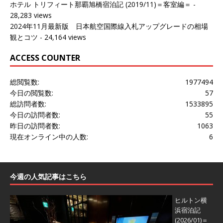
ホテル トリフィート那覇旭橋宿泊記 (2019/11)＝客室編＝
-
28,283 views
2024年11月最新版 日本航空国際線入札アップグレードの相場
観とコツ
- 24,164 views
ACCESS COUNTER
総閲覧数:
1977494
今日の閲覧数:
57
総訪問者数:
1533895
今日の訪問者数:
55
昨日の訪問者数:
1063
現在オンライン中の人数:
6
今週の人気記事はこちら
ヒルトン横
浜宿泊記
(2026/01)＝