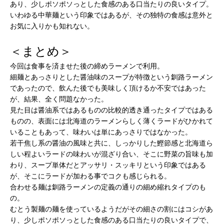
あり、少しポソポソっとした食感のある口当たりの良いタイプ。
いわゆる中華麺という印象ではあるが、その独特の食感は意外と
お気に入りかも知れない。
＜まとめ＞
今回は食事を済ませた後の締めラーメンで利用。
細麺とあっさりとした醤油味のスープが特徴という釧路ラーメン
であったので、飲んた後でも美味しく頂けるか不安ではあった
が、結果、全く問題なかった。
見た目は醤油系ではあるものの比較的透き通ったタイプではある
ものの、表面には北海道のラーメンらしく薄くラードがひかれて
いることもあって、味わいは単にあっさりではなかった。
若干焦し系の醤油の風味と共に、しっかりした鰹節感と北海道ら
しい程よいラードの味わいが混ざり合い、そこに野菜の旨味も加
わり、スープ単体だとアッサリ・スッキリという印象ではある
が、そこにラードが加わる事でコクも感じられる。
合わせる麺は釧路ラーメンの定義の通りの細め縮れタイプのも
の。
むとう製麺の麺を使っているようだがその細さの割にはコシがあ
り、少しポソポソっとした食感のある口当たりの良いタイプで、