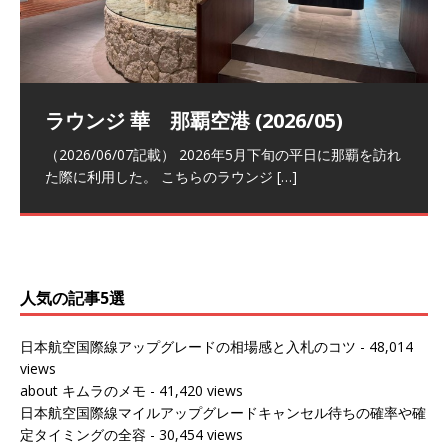
祝！日本航空・マリオットの戦略パー
ラウンジ 華 那覇空港 (2026/05)
The Coral Executive Lounge スワ
日本航空 羽田空港国際線ファースト
バンコクエアウェイズ スワンナプー
トナーシップによるFOP無料付与とス
ンナプーム国際空港国内線ラウンジ
クラスラウンジ (2026/01)
ム国際空港国内線ラウンジ (2026/01)
（2026/06/07記載） 2026年5月下旬の平日に那覇を訪れ
テイタスマッチ
(2026/01)
た際に利用した。 こちらのラウンジ
[…]
（2026/03/18記載） 2026年1月、毎年恒例の新年の羽田
（2026/03/13記載） 2026年1月上旬にバンコク経由でチ
～バンコクの移動の際に再びこちらの
ェンマイに向かう際に利用した。 今
[…]
[…]
（2027/07/14記載） 2026年7月14日の夕刻に、一通のメ
（2026/03/31記載） 2026年1月上旬にバンコク経由でチ
ールがマリオットアカウントから送
ェンマイに行く際に利用した。 バン
[…]
[…]
人気の記事5選
日本航空国際線アップグレードの相場感と入札のコツ
- 48,014
views
about キムラのメモ
- 41,420 views
日本航空国際線マイルアップグレードキャンセル待ちの確率や確
定タイミングの全容
- 30,454 views