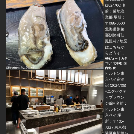
(2024/06)
名
前：菊地漁
業部 場所：
〒088-0600
北海道釧路
郡釧路町仙
鳳趾村7 地図
はこちらか
らどうぞ ...
66ビュー
|
カテ
ゴリ:
北海道
,
国
内食
,
食
ヒルトン東
京ベイ宿泊
記 (2024/08)
=エグゼクテ
ィブラウン
ジ編=
名前：
ヒルトン東
京ベイ 場
所：〒105-
7337 東京都
港区東新橋1-