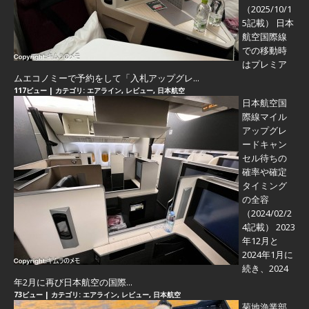
（2025/10/1
5記載） 日本
航空国際線
での移動時
はプレミア
ムエコノミーで予約をして「入札アップグレ...
117ビュー
|
カテゴリ:
エアライン
,
レビュー
,
日本航空
日本航空国
際線マイル
アップグレ
ードキャン
セル待ちの
確率や確定
タイミング
の全容
（2024/02/2
4記載） 2023
年12月と
2024年1月に
続き、2024
年2月に再び日本航空の国際...
73ビュー
|
カテゴリ:
エアライン
,
レビュー
,
日本航空
菊地漁業部