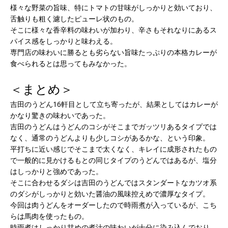
様々な野菜の旨味、特にトマトの甘味がしっかりと効いており、
舌触りも粗く濾したピューレ状のもの。
そこに様々な香辛料の味わいが加わり、辛さもそれなりにあるス
パイス感をしっかりと味わえる。
専門店の味わいに勝るとも劣らない旨味たっぷりの本格カレーが
食べられるとは思ってもみなかった。
＜まとめ＞
吉田のうどん16軒目として立ち寄ったが、結果としてはカレーが
かなり驚きの味わいであった。
吉田のうどんはうどんのコシがそこまでガッツリあるタイプでは
なく、通常のうどんよりも少しコシがあるかな、という印象。
平打ちに近い感じでそこまで太くなく、キレイに成形されたもの
で一般的に見かけるもとの同じタイプのうどんではあるが、塩分
はしっかりと強めであった。
そこに合わせるダシは吉田のうどんではスタンダートなカツオ系
のダシがしっかりと効いた醤油の風味控えめで濃厚なタイプ。
今回は肉うどんをオーダーしたので時雨煮が入っているが、こち
らは馬肉を使ったもの。
時雨煮はしっかり甘めの煮汁の味わいが十分に染み込んでおり、