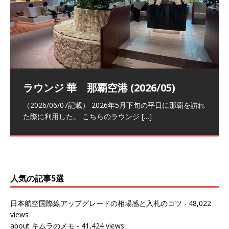
祝！日本航空・マリオットの戦略パー
ラウンジ 華 那覇空港 (2026/05)
The Coral Executive Lounge スワ
日本航空 羽田空港国際線ファースト
バンコクエアウェイズ スワンナプー
トナーシップによるFOP無料付与とス
ンナプーム国際空港国内線ラウンジ
クラスラウンジ (2026/01)
ム国際空港国内線ラウンジ (2026/01)
（2026/06/07記載） 2026年5月下旬の平日に那覇を訪れ
テイタスマッチ
(2026/01)
た際に利用した。 こちらのラウンジ
[…]
（2026/03/18記載） 2026年1月、毎年恒例の新年の羽田
（2026/03/13記載） 2026年1月上旬にバンコク経由でチ
～バンコクの移動の際に再びこちらの
ェンマイに向かう際に利用した。 今
[…]
[…]
（2027/07/14記載） 2026年7月14日の夕刻に、一通のメ
（2026/03/31記載） 2026年1月上旬にバンコク経由でチ
ールがマリオットアカウントから送
ェンマイに行く際に利用した。 バン
[…]
[…]
人気の記事5選
日本航空国際線アップグレードの相場感と入札のコツ
- 48,022
views
about キムラのメモ
- 41,424 views