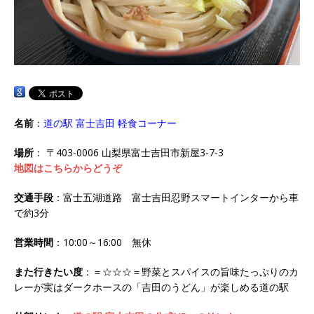
名前
：
道の駅 富士吉田 軽食コーナー
場所
： 〒403-0006 山梨県富士吉田市新屋3-7-3
地図はこちらからどうぞ
交通手段
：富士五湖道路 富士吉田忍野スマートインターから車
で約3分
営業時間
：10:00～16:00 無休
また行きたい度
：＝☆☆☆＝野菜とスパイスの旨味たっぷりのカ
レーが実はダークホースの「吉田のうどん」が楽しめる道の駅