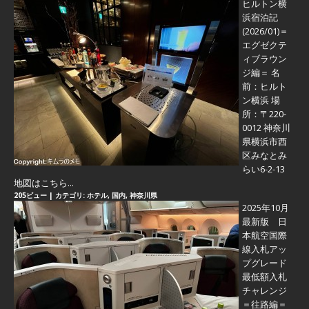
ヒルトン横
浜宿泊記
(2026/01)＝
エグゼクテ
ィブラウン
ジ編＝
名
前：ヒルト
ン横浜 場
所：〒220-
0012 神奈川
県横浜市西
区みなとみ
らい6-2-13
地図はこちら...
205ビュー
|
カテゴリ:
ホテル
,
国内
,
神奈川県
2025年10月
最新版 日
本航空国際
線入札アッ
プグレード
最低額入札
チャレンジ
＝往路編＝