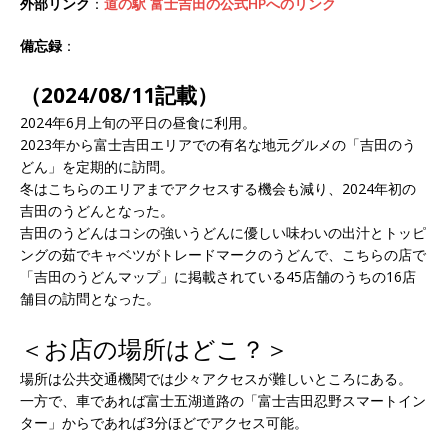
外部リンク
：
道の駅 富士吉田の公式HPへのリンク
備忘録
：
（2024/08/11記載）
2024年6月上旬の平日の昼食に利用。
2023年から富士吉田エリアでの有名な地元グルメの「吉田のう
どん」を定期的に訪問。
冬はこちらのエリアまでアクセスする機会も減り、2024年初の
吉田のうどんとなった。
吉田のうどんはコシの強いうどんに優しい味わいの出汁とトッピ
ングの茹でキャベツがトレードマークのうどんで、こちらの店で
「吉田のうどんマップ」に掲載されている45店舗のうちの16店
舗目の訪問となった。
＜お店の場所はどこ？＞
場所は公共交通機関では少々アクセスが難しいところにある。
一方で、車であれば富士五湖道路の「富士吉田忍野スマートイン
ター」からであれば3分ほどでアクセス可能。