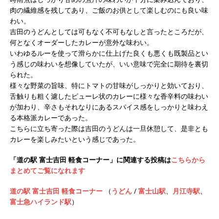
肉の繊維感を残してあり、ご飯のお供として楽しむのにも良い味
わい。
吉田のうどんとしては可もなく不可もなしと言ったところだが、
何となくオーダーしたカレーが意外な味わい。
いわゆるルーを使って滑らかに仕上げた良くも悪くも既製品とい
う感じの味わいを想像していたが、いい意味で完全に期待を裏切
られた。
様々な野菜の旨味、特にトマトの甘味がしっかりと効いており、
舌触りも粗く濾したピューレ状のカレーに様々な香辛料の味わい
が加わり、辛さもそれなりにあるスパイス感をしっかりと味わえ
る本格派カレーであった。
こちらに立ち寄った際は吉田のうどんは一旦休憩して、是非とも
カレーを楽しみたいという感じであった。
「道の駅 富士吉田 軽食コーナー」に関連する投稿は
こちらから
まとめてご覧になれます
道の駅 富士吉田 軽食コーナー
（
うどん
/
富士山駅
、
月江寺駅
、
富士急ハイランド駅
）