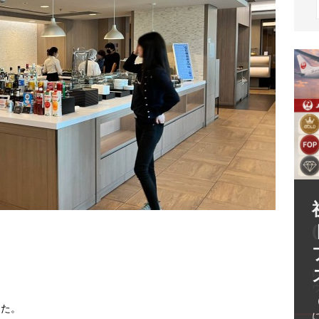
（
した。