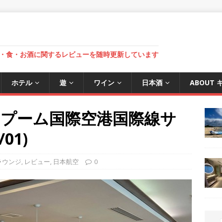
・食・お酒に関するレビューを随時更新しています
ホテル
遊
ワイン
日本酒
ABOUT
ナプーム国際空港国際線サ
01)
ラウンジ
,
レビュー
,
日本航空
0