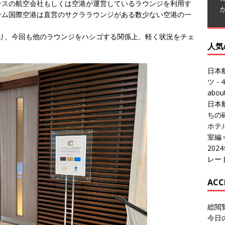
ンスの航空会社もしくは空港が運営しているラウンジを利用す
人気
ーム国際空港は直営のサクララウンジがある数少ない空港の一
ており、今回も他のラウンジをハシゴする関係上、軽く状況をチェ
日本
ツ
- 4
abo
日本
ちの
ホテル
室編
20
レー
ACC
総閲
今日
総訪
今日
昨日