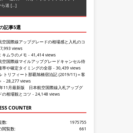
の記事5選
航空国際線アップグレードの相場感と入札のコ
7,993 views
ut キムラのメモ
- 41,414 views
航空国際線マイルアップグレードキャンセル待
確率や確定タイミングの全容
- 30,439 views
 トリフィート那覇旭橋宿泊記 (2019/11)＝客
＝
- 28,277 views
24年11月最新版 日本航空国際線入札アップグ
ドの相場観とコツ
- 24,148 views
ESS COUNTER
覧数:
1975755
の閲覧数:
661
問者数:
1532362
の訪問者数:
601
の訪問者数:
1180