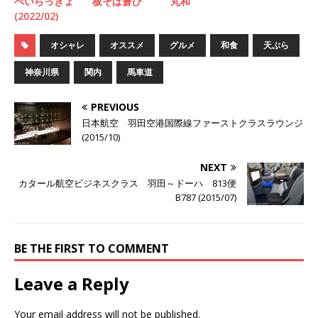
べいらっきょ
板そば蒼ひ
丸和
(2022/02)
オシャレ
オススメ
グルメ
和食
天ぷら
神奈川県
関内
馬車道
PREVIOUS
日本航空 羽田空港国際線ファーストクラスラウンジ
(2015/10)
NEXT
カタール航空ビジネスクラス 羽田～ドーハ 813便
B787 (2015/07)
BE THE FIRST TO COMMENT
Leave a Reply
Your email address will not be published.