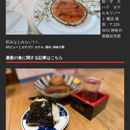
前：ザ カ
ハラ ホテ
ル＆リゾー
ト 横浜 場
所：〒220-
0012 神奈川
県横浜市西
区みなとみらい1-1...
61ビュー
|
カテゴリ:
ホテル
,
国内
,
神奈川県
最新の食に関する記事はこちら