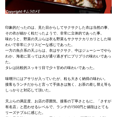
印象的だったのは、見た目からしてサクサクした衣は当然の事、
その衣が細かく粒だったようで、非常に立体的であった事。
味わうと、野菜の天ぷらは衣も野菜もサクサクカリカリとした味
わいで非常にクリスピーな感じであった。
一方の魚介系の天ぷらは、衣はサクサク、中はジューシーでやら
わか、海老に至っては火が通り過ぎずにプリプリの味わいであっ
た。
タレは比較的スッキリ目で少々甘めの味わいであった。
味噌汁にはアサリが入っていたが、粒も大きく納得の味わい。
接客もランチだからと言って手抜きは無く、お茶の差し替え等も
しっかりと対応して頂いた。
天ぷらの満足度、お店の雰囲気、接客の丁寧さともに、「さすが
有名店」と思わせるレベルで、ランチの1500円と値段はとても
リーズナブルに感じた。