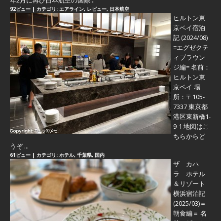
92ビュー
|
カテゴリ:
エアライン
,
レビュー
,
日本航空
ヒルトン東
京ベイ宿泊
記 (2024/08)
=エグゼクテ
ィブラウン
ジ編=
名前：
ヒルトン東
京ベイ 場
所：〒105-
7337 東京都
港区東新橋1-
9-1 地図はこ
ちらからど
うぞ ...
61ビュー
|
カテゴリ:
ホテル
,
千葉県
,
国内
ザ カハ
ラ ホテル
＆リゾート
横浜宿泊記
(2025/03)＝
朝食編＝
名