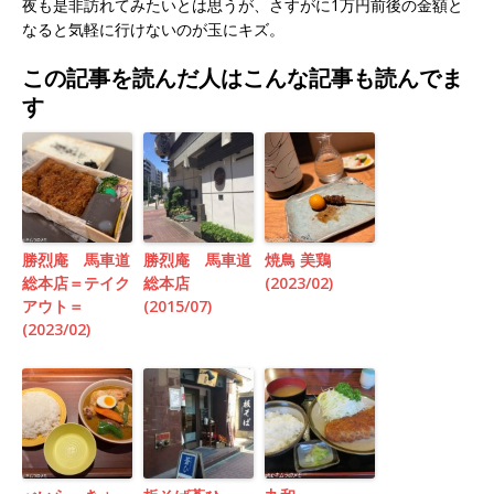
夜も是非訪れてみたいとは思うが、さすがに1万円前後の金額と
なると気軽に行けないのが玉にキズ。
この記事を読んだ人はこんな記事も読んでま
す
勝烈庵 馬車道
勝烈庵 馬車道
焼鳥 美鶏
総本店＝テイク
総本店
(2023/02)
アウト＝
(2015/07)
(2023/02)