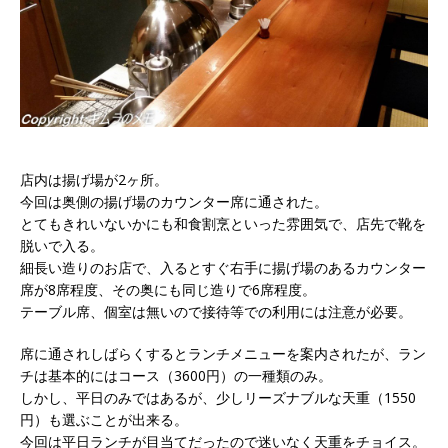
店内は揚げ場が2ヶ所。
今回は奥側の揚げ場のカウンター席に通された。
とてもきれいないかにも和食割烹といった雰囲気で、店先で靴を
脱いで入る。
細長い造りのお店で、入るとすぐ右手に揚げ場のあるカウンター
席が8席程度、その奥にも同じ造りで6席程度。
テーブル席、個室は無いので接待等での利用には注意が必要。
席に通されしばらくするとランチメニューを案内されたが、ラン
チは基本的にはコース（3600円）の一種類のみ。
しかし、平日のみではあるが、少しリーズナブルな天重（1550
円）も選ぶことが出来る。
今回は平日ランチが目当てだったので迷いなく天重をチョイス。