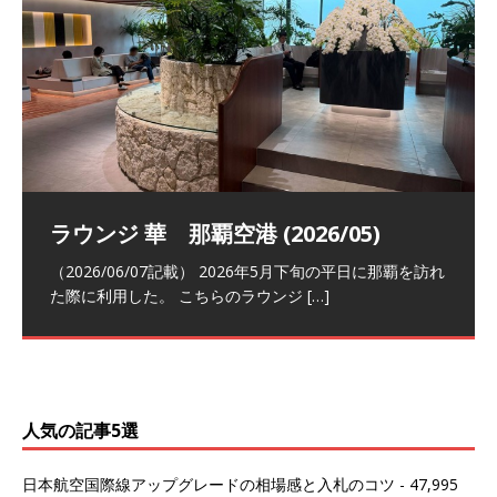
祝！日本航空・マリオットの戦略パー
ラウンジ 華 那覇空港 (2026/05)
The Coral Executive Lounge スワ
日本航空 羽田空港国際線ファースト
バンコクエアウェイズ スワンナプー
トナーシップによるFOP無料付与とス
ンナプーム国際空港国内線ラウンジ
クラスラウンジ (2026/01)
ム国際空港国内線ラウンジ (2026/01)
（2026/06/07記載） 2026年5月下旬の平日に那覇を訪れ
テイタスマッチ
(2026/01)
た際に利用した。 こちらのラウンジ
[…]
（2026/03/18記載） 2026年1月、毎年恒例の新年の羽田
（2026/03/13記載） 2026年1月上旬にバンコク経由でチ
～バンコクの移動の際に再びこちらの
ェンマイに向かう際に利用した。 今
[…]
[…]
（2027/07/14記載） 2026年7月14日の夕刻に、一通のメ
（2026/03/31記載） 2026年1月上旬にバンコク経由でチ
ールがマリオットアカウントから送
ェンマイに行く際に利用した。 バン
[…]
[…]
人気の記事5選
日本航空国際線アップグレードの相場感と入札のコツ
- 47,995