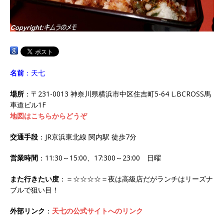
名前
：天七
場所
：〒231-0013 神奈川県横浜市中区住吉町5-64 L.BCROSS馬
車道ビル1F
地図はこちらからどうぞ
交通手段
：JR京浜東北線 関内駅 徒歩7分
営業時間
：11:30～15:00、17:300～23:00 日曜
また行きたい度
：＝☆☆☆☆＝夜は高級店だがランチはリーズナ
ブルで狙い目！
外部リンク
：
天七の公式サイトへのリンク