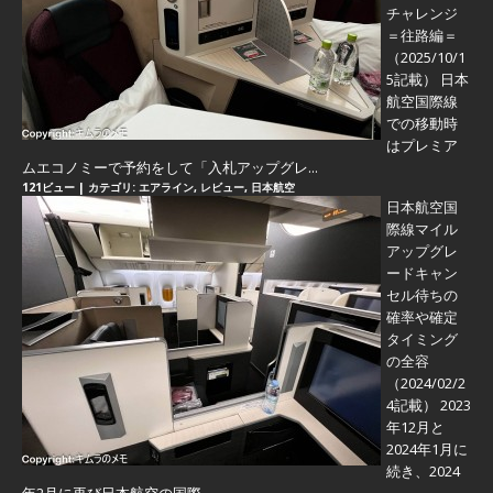
チャレンジ
＝往路編＝
（2025/10/1
5記載） 日本
航空国際線
での移動時
はプレミア
ムエコノミーで予約をして「入札アップグレ...
121ビュー
|
カテゴリ:
エアライン
,
レビュー
,
日本航空
日本航空国
際線マイル
アップグレ
ードキャン
セル待ちの
確率や確定
タイミング
の全容
（2024/02/2
4記載） 2023
年12月と
2024年1月に
続き、2024
年2月に再び日本航空の国際...