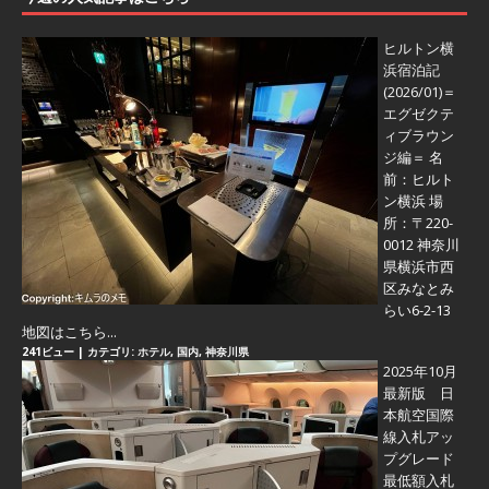
ヒルトン横
浜宿泊記
(2026/01)＝
エグゼクテ
ィブラウン
ジ編＝
名
前：ヒルト
ン横浜 場
所：〒220-
0012 神奈川
県横浜市西
区みなとみ
らい6-2-13
地図はこちら...
241ビュー
|
カテゴリ:
ホテル
,
国内
,
神奈川県
2025年10月
最新版 日
本航空国際
線入札アッ
プグレード
最低額入札