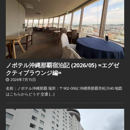
ノボテル沖縄那覇宿泊記 (2026/05) =エグゼ
クティブラウンジ編=
2026年7月15日
名前：ノボテル沖縄那覇 場所：〒902-0062 沖縄県那覇市松川40 地図
はこちらからどうぞ 交通
[…]