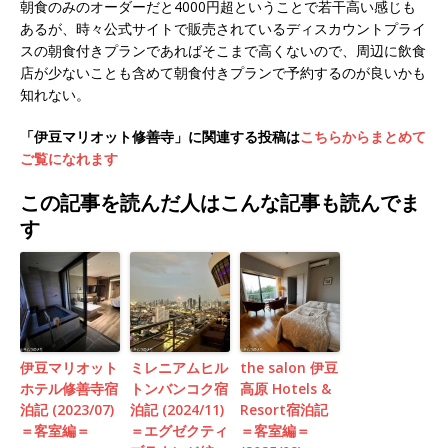
朝食のみのオーダーだと4000円超ということで若干高い感じも
あるが、時々公式サイトで販売されているディスカウントプライ
スの朝食付きプランであればそこまで高くないので、周辺に飲食
店が少ないことも含めて朝食付きプランで予約するのが良いかも
知れない。
「伊豆マリオット修善寺」に関連する投稿は
こちらからまとめて
ご覧になれます
この記事を読んだ人はこんな記事も読んでま
す
伊豆マリオット
ミレニアムヒル
the salon 伊豆
ホテル修善寺宿
トンバンコク宿
高原 Hotels &
泊記 (2023/07)
泊記 (2024/11)
Resort宿泊記
＝客室編＝
＝エグゼクティ
＝客室編＝