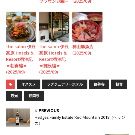
ブラウンジ編＝
(2025/09)
the salon 伊豆
the salon 伊豆
神山鮮魚店
高原 Hotels &
高原 Hotels &
(2025/09)
Resort宿泊記
Resort宿泊記
＝朝食編＝
＝施設編＝
(2025/09)
(2025/09)
オススメ
ラグジュアリーホテル
修善寺
朝食
観光
静岡県
PREVIOUS
Hedges Family Estate Red Mountain 2018（ヘッジ
ズ）