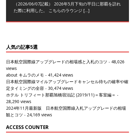
トナーシップによるFOP無料付与とス
ンナプーム国際空港国内線ラウンジ
クラスラウンジ (2026/01)
ム国際空港国内線ラウンジ (2026/01)
（2026/06/07記載） 2026年5月下旬の平日に那覇を訪れ
テイタスマッチ
(2026/01)
た際に利用した。 こちらのラウンジ
[…]
（2026/03/18記載） 2026年1月、毎年恒例の新年の羽田
（2026/03/13記載） 2026年1月上旬にバンコク経由でチ
～バンコクの移動の際に再びこちらの
ェンマイに向かう際に利用した。 今
[…]
[…]
（2027/07/14記載） 2026年7月14日の夕刻に、一通のメ
（2026/03/31記載） 2026年1月上旬にバンコク経由でチ
ールがマリオットアカウントから送
ェンマイに行く際に利用した。 バン
[…]
[…]
人気の記事5選
日本航空国際線アップグレードの相場感と入札のコツ
- 48,026
views
about キムラのメモ
- 41,424 views
日本航空国際線マイルアップグレードキャンセル待ちの確率や確
定タイミングの全容
- 30,474 views
ホテル トリフィート那覇旭橋宿泊記 (2019/11)＝客室編＝
-
28,290 views
2024年11月最新版 日本航空国際線入札アップグレードの相場
観とコツ
- 24,169 views
ACCESS COUNTER