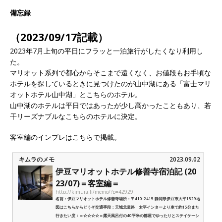
備忘録
（2023/09/17記載）
2023年7月上旬の平日にフラッと一泊旅行がしたくなり利用し
た。
マリオット系列で都心からそこまで遠くなく、お値段もお手頃な
ホテルを探しているときに見つけたのが山中湖にある「富士マリ
オットホテル山中湖」とこちらのホテル。
山中湖のホテルは平日ではあったが少し高かったこともあり、若
干リーズナブルなこちらのホテルに決定。
客室編のインプレはこちらで掲載。
キムラのメモ
2023.09.02
伊豆マリオットホテル修善寺宿泊記 (20
23/07)＝客室編＝
http://kimura.li/memo/?p=42929
名前：伊豆マリオットホテル修善寺場所：〒410-2415 静岡県伊豆市大平1529地
図はこちらからどうぞ交通手段：天城北道路 太平インターより車で約15分また
行きたい度：＝☆☆☆☆＝露天風呂付の40平米の部屋でゆったりとステイケーシ