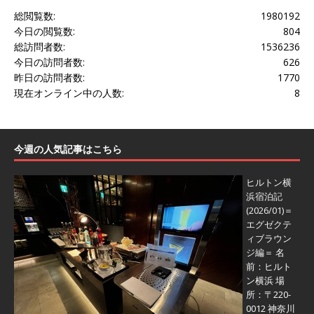
総閲覧数:
1980192
今日の閲覧数:
804
総訪問者数:
1536236
今日の訪問者数:
626
昨日の訪問者数:
1770
現在オンライン中の人数:
8
今週の人気記事はこちら
ヒルトン横
浜宿泊記
(2026/01)＝
エグゼクテ
ィブラウン
ジ編＝
名
前：ヒルト
ン横浜 場
所：〒220-
0012 神奈川