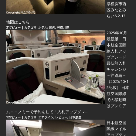
県横浜市西
区みなとみ
らい6-2-13
地図はこちら...
217ビュー
|
カテゴリ:
ホテル
,
国内
,
神奈川県
2025年10月
最新版 日
本航空国際
線入札アッ
プグレード
最低額入札
チャレンジ
＝往路編＝
（2025/10/1
5記載） 日本
航空国際線
での移動時
はプレミア
ムエコノミーで予約をして「入札アップグレ...
122ビュー
|
カテゴリ:
エアライン
,
レビュー
,
日本航空
日本航空国
際線マイル
アップグレ