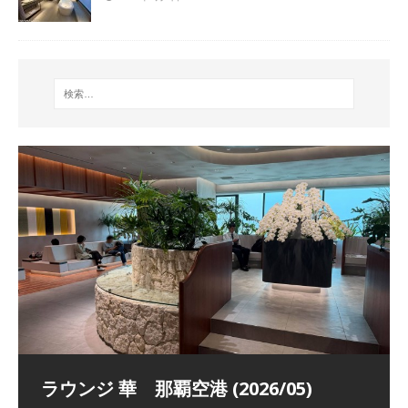
祝！日本航空・マリオットの戦略パー
ラウンジ 華 那覇空港 (2026/05)
The Coral Executive Lounge スワ
日本航空 羽田空港国際線ファースト
バンコクエアウェイズ スワンナプー