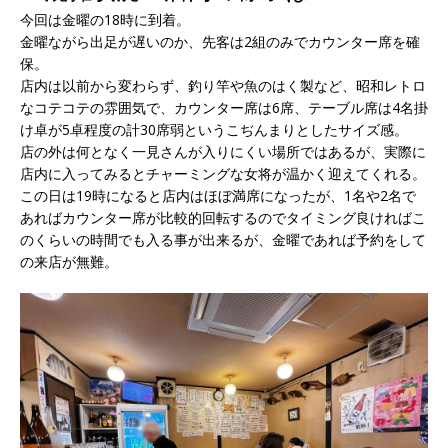
今回は金曜の18時に到着。
金曜ながら出足が遅いのか、先客は2組のみでカウンター席を確
保。
店内は以前から変わらず、釣り竿や魚のはく製など、昭和レトロ
なコテコテの雰囲気で、カウンター席は6席、テーブル席は4名掛
け卓が5卓程度の計30席弱というこぢんまりとしたサイズ感。
店の外は何となく一見さんが入りにくい場所ではあるが、実際に
店内に入ってみるとチャーミングな女将が温かく迎えてくれる。
この日は19時になると店内はほぼ満席になったが、1名や2名で
あればカウンター席が比較的回転するのでタイミング良ければこ
のくらいの時間でも入る事が出来るが、金曜であれば予約をして
の来店が無難。