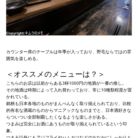
カウンター席のテーブルは年季が入っており、野毛ならではの雰
囲気を楽しめる。
＜オススメのメニューは？＞
こちらのお店は以前からある3杯1000円の地酒が一番の推し。
その地酒は時期によって入れ替わっており、常に10種類程度が置
かれている。
銘柄も日本各地のものがまんべんなく取り揃えられており、比較
的有名な酒蔵のものからマニアックなものまでと、日本酒好きな
らついつい全部制覇したくなるような楽しさがある。
つまみは完全にお酒にあうものが取り揃えられているという印
象。
つまみ以外にもアジフライやハムカツなどのおなかにしっかりと