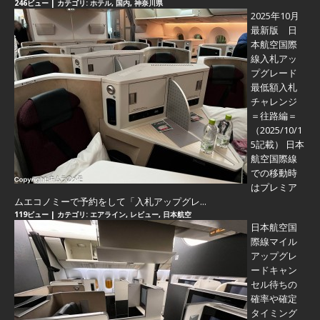
246ビュー
|
カテゴリ:
ホテル
,
国内
,
神奈川県
2025年10月
最新版 日
本航空国際
線入札アッ
プグレード
最低額入札
チャレンジ
＝往路編＝
（2025/10/1
5記載） 日本
航空国際線
での移動時
はプレミア
ムエコノミーで予約をして「入札アップグレ...
119ビュー
|
カテゴリ:
エアライン
,
レビュー
,
日本航空
日本航空国
際線マイル
アップグレ
ードキャン
セル待ちの
確率や確定
タイミング