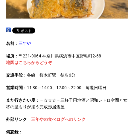
名前
：
三年や
場所
：〒231-0064 神奈川県横浜市中区野毛町2-68
地図はこちらからどうぞ
交通手段
：各線 桜木町駅 徒歩6分
営業時間
：11:30～14:00、17:00～22:00 毎週日曜日
また行きたい度
：＝☆☆☆＝三杯千円地酒と昭和レトロ空間と女
将の温もりが揃う完成形居酒屋
外部リンク
：
三年やの食べログへのリンク
備忘録
：