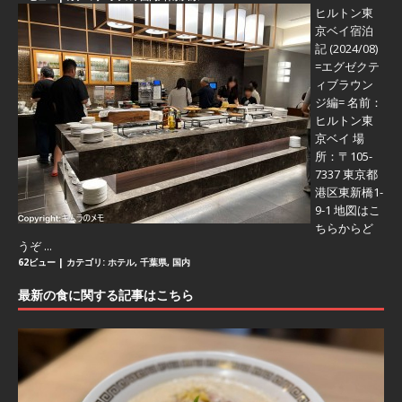
ヒルトン東
京ベイ宿泊
記 (2024/08)
=エグゼクテ
ィブラウン
ジ編=
名前：
ヒルトン東
京ベイ 場
所：〒105-
7337 東京都
港区東新橋1-
9-1 地図はこ
ちらからど
うぞ ...
62ビュー
|
カテゴリ:
ホテル
,
千葉県
,
国内
最新の食に関する記事はこちら