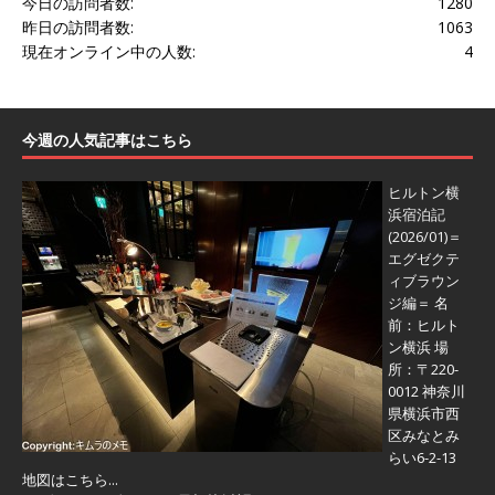
今日の訪問者数:
1280
昨日の訪問者数:
1063
現在オンライン中の人数:
4
今週の人気記事はこちら
ヒルトン横
浜宿泊記
(2026/01)＝
エグゼクテ
ィブラウン
ジ編＝
名
前：ヒルト
ン横浜 場
所：〒220-
0012 神奈川
県横浜市西
区みなとみ
らい6-2-13
地図はこちら...