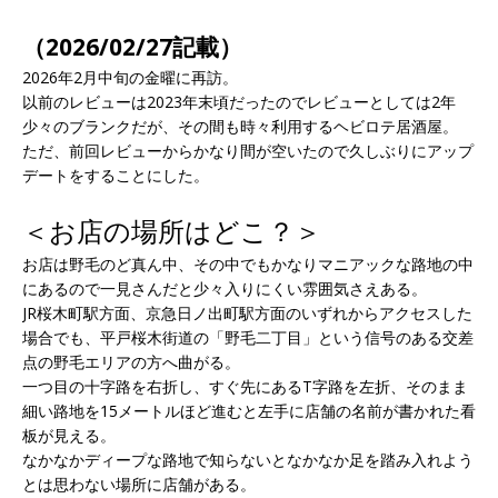
（2026/02/27記載）
2026年2月中旬の金曜に再訪。
以前のレビューは2023年末頃だったのでレビューとしては2年
少々のブランクだが、その間も時々利用するヘビロテ居酒屋。
ただ、前回レビューからかなり間が空いたので久しぶりにアップ
デートをすることにした。
＜お店の場所はどこ？＞
お店は野毛のど真ん中、その中でもかなりマニアックな路地の中
にあるので一見さんだと少々入りにくい雰囲気さえある。
JR桜木町駅方面、京急日ノ出町駅方面のいずれからアクセスした
場合でも、平戸桜木街道の「野毛二丁目」という信号のある交差
点の野毛エリアの方へ曲がる。
一つ目の十字路を右折し、すぐ先にあるT字路を左折、そのまま
細い路地を15メートルほど進むと左手に店舗の名前が書かれた看
板が見える。
なかなかディープな路地で知らないとなかなか足を踏み入れよう
とは思わない場所に店舗がある。