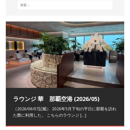
祝！日本航空・マリオットの戦略パー
ラウンジ 華 那覇空港 (2026/05)
The Coral Executive Lounge スワ
日本航空 羽田空港国際線ファースト
バンコクエアウェイズ スワンナプー
トナーシップによるFOP無料付与とス
ンナプーム国際空港国内線ラウンジ
クラスラウンジ (2026/01)
ム国際空港国内線ラウンジ (2026/01)
（2026/06/07記載） 2026年5月下旬の平日に那覇を訪れ
テイタスマッチ
(2026/01)
た際に利用した。 こちらのラウンジ
[…]
（2026/03/18記載） 2026年1月、毎年恒例の新年の羽田
（2026/03/13記載） 2026年1月上旬にバンコク経由でチ
～バンコクの移動の際に再びこちらの
ェンマイに向かう際に利用した。 今
[…]
[…]
（2027/07/14記載） 2026年7月14日の夕刻に、一通のメ
（2026/03/31記載） 2026年1月上旬にバンコク経由でチ