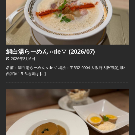
鯛白湯らーめん ○de▽ (2026/07)
2026年8月6日
名前：鯛白湯らーめん ○de▽ 場所：〒532-0004 大阪府大阪市淀川区
西宮原1-5-6 地図は
[…]