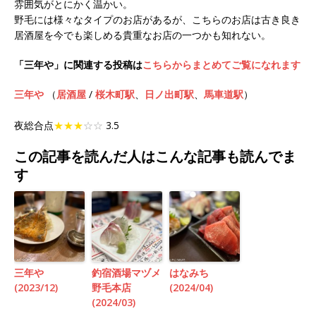
雰囲気がとにかく温かい。
野毛には様々なタイプのお店があるが、こちらのお店は古き良き
居酒屋を今でも楽しめる貴重なお店の一つかも知れない。
「三年や」に関連する投稿は
こちらからまとめてご覧になれます
三年や
（
居酒屋
/
桜木町駅
、
日ノ出町駅
、
馬車道駅
）
夜総合点
★★★
☆☆
3.5
この記事を読んだ人はこんな記事も読んでま
す
三年や
釣宿酒場マヅメ
はなみち
(2023/12)
野毛本店
(2024/04)
(2024/03)