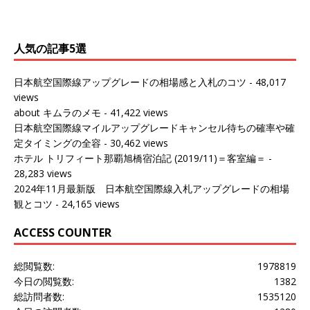
ールがマリオットアカウントから送
ェンマイに行く際に利用した。 バン
[…]
[…]
人気の記事5選
日本航空国際線アップグレードの相場感と入札のコツ
- 48,017
views
about キムラのメモ
- 41,422 views
日本航空国際線マイルアップグレードキャンセル待ちの確率や確
定タイミングの全容
- 30,462 views
ホテル トリフィート那覇旭橋宿泊記 (2019/11)＝客室編＝
-
28,283 views
2024年11月最新版 日本航空国際線入札アップグレードの相場
観とコツ
- 24,165 views
ACCESS COUNTER
総閲覧数:
1978819
今日の閲覧数:
1382
総訪問者数:
1535120