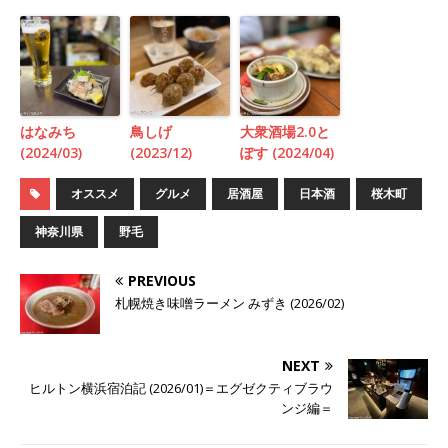
はなみち
鳥しげ
大衆酒場2.0と
(2024/03)
(2023/12)
ぽす (2024/04)
オススメ
グルメ
居酒屋
日本酒
桜木町
神奈川県
野毛
PREVIOUS
札幌焼き味噌ラーメン みずき (2026/02)
NEXT
ヒルトン横浜宿泊記 (2026/01)＝エグゼクティブラウ
ンジ編＝