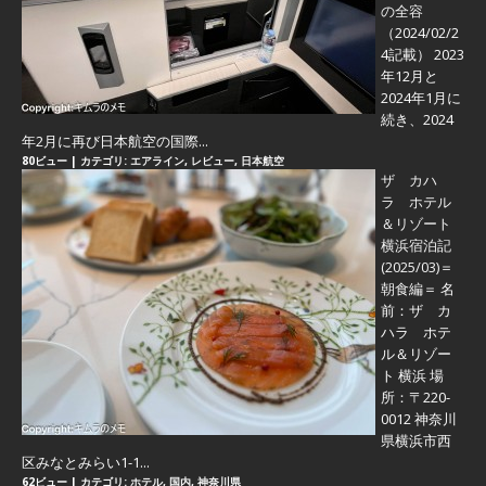
の全容
（2024/02/2
4記載） 2023
年12月と
2024年1月に
続き、2024
年2月に再び日本航空の国際...
80ビュー
|
カテゴリ:
エアライン
,
レビュー
,
日本航空
ザ カハ
ラ ホテル
＆リゾート
横浜宿泊記
(2025/03)＝
朝食編＝
名
前：ザ カ
ハラ ホテ
ル＆リゾー
ト 横浜 場
所：〒220-
0012 神奈川
県横浜市西
区みなとみらい1-1...
62ビュー
|
カテゴリ:
ホテル
,
国内
,
神奈川県