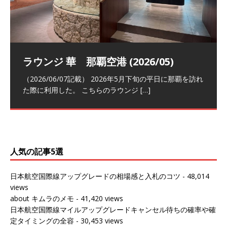
祝！日本航空・マリオットの戦略パー
ラウンジ 華 那覇空港 (2026/05)
The Coral Executive Lounge スワ
日本航空 羽田空港国際線ファースト
バンコクエアウェイズ スワンナプー
トナーシップによるFOP無料付与とス
ンナプーム国際空港国内線ラウンジ
クラスラウンジ (2026/01)
ム国際空港国内線ラウンジ (2026/01)
（2026/06/07記載） 2026年5月下旬の平日に那覇を訪れ
テイタスマッチ
(2026/01)
た際に利用した。 こちらのラウンジ
[…]
（2026/03/18記載） 2026年1月、毎年恒例の新年の羽田
（2026/03/13記載） 2026年1月上旬にバンコク経由でチ
～バンコクの移動の際に再びこちらの
ェンマイに向かう際に利用した。 今
[…]
[…]
（2027/07/14記載） 2026年7月14日の夕刻に、一通のメ
（2026/03/31記載） 2026年1月上旬にバンコク経由でチ
ールがマリオットアカウントから送
ェンマイに行く際に利用した。 バン
[…]
[…]
人気の記事5選
日本航空国際線アップグレードの相場感と入札のコツ
- 48,014
views
about キムラのメモ
- 41,420 views
日本航空国際線マイルアップグレードキャンセル待ちの確率や確
定タイミングの全容
- 30,453 views