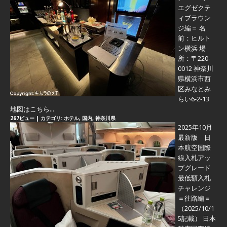
エグゼクテ
ィブラウン
ジ編＝
名
前：ヒルト
ン横浜 場
所：〒220-
0012 神奈川
県横浜市西
区みなとみ
らい6-2-13
地図はこちら...
267ビュー
|
カテゴリ:
ホテル
,
国内
,
神奈川県
2025年10月
最新版 日
本航空国際
線入札アッ
プグレード
最低額入札
チャレンジ
＝往路編＝
（2025/10/1
5記載） 日本