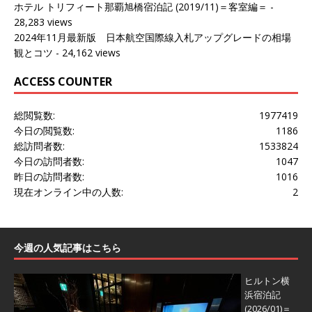
ホテル トリフィート那覇旭橋宿泊記 (2019/11)＝客室編＝
-
28,283 views
2024年11月最新版 日本航空国際線入札アップグレードの相場
観とコツ
- 24,162 views
ACCESS COUNTER
総閲覧数:
1977419
今日の閲覧数:
1186
総訪問者数:
1533824
今日の訪問者数:
1047
昨日の訪問者数:
1016
現在オンライン中の人数:
2
今週の人気記事はこちら
ヒルトン横
浜宿泊記
(2026/01)＝