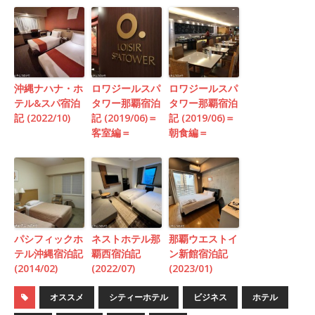
沖縄ナハナ・ホ
ロワジールスパ
ロワジールスパ
テル&スパ宿泊
タワー那覇宿泊
タワー那覇宿泊
記 (2022/10)
記 (2019/06)＝
記 (2019/06)＝
客室編＝
朝食編＝
パシフィックホ
ネストホテル那
那覇ウエストイ
テル沖縄宿泊記
覇西宿泊記
ン新館宿泊記
(2014/02)
(2022/07)
(2023/01)
オススメ
シティーホテル
ビジネス
ホテル