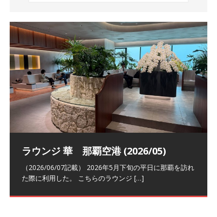
祝！日本航空・マリオットの戦略パー
ラウンジ 華 那覇空港 (2026/05)
The Coral Executive Lounge スワ
日本航空 羽田空港国際線ファースト
バンコクエアウェイズ スワンナプー
トナーシップによるFOP無料付与とス
ンナプーム国際空港国内線ラウンジ
クラスラウンジ (2026/01)
ム国際空港国内線ラウンジ (2026/01)
（2026/06/07記載） 2026年5月下旬の平日に那覇を訪れ
テイタスマッチ
(2026/01)
た際に利用した。 こちらのラウンジ
[…]
（2026/03/18記載） 2026年1月、毎年恒例の新年の羽田
（2026/03/13記載） 2026年1月上旬にバンコク経由でチ
～バンコクの移動の際に再びこちらの
ェンマイに向かう際に利用した。 今
[…]
[…]
（2027/07/14記載） 2026年7月14日の夕刻に、一通のメ
（2026/03/31記載） 2026年1月上旬にバンコク経由でチ
ールがマリオットアカウントから送
ェンマイに行く際に利用した。 バン
[…]
[…]