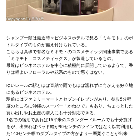
シャンプー類は最近時々ビジネスホテルで見る「ミキモト」のボ
トルタイプのものが備え付けられている。
こちらは真珠で有名なミキモトのコスメティック関連事業である
「ミキモト コスメティックス」が製造しているもの。
最近はビジネスホテルを中心に積極的に展開しているようで、香
りは程よいフローラルや花系のもので悪くはない。
ゆいレールの駅とほぼ直結で雨でもほぼ濡れずに向かえる好立地
にあるビジネスホテル。
駅前にはファミリーマートとセブンイレブンがあり、徒歩5分程
度のところに沖縄のスーパー「かねひで」もあり、ちょっとした
買い出しやお土産の購入にも十分対応できる。
1名での宿泊であれば16平米のスタンダードルームでも十分寛げ
るが、出来ればベッド幅が90センチのツインではなく以前利用し
た140センチ幅のダブルタイプの方がより一層寛ぐことが出来