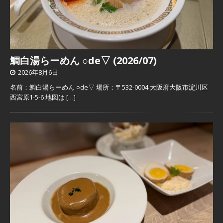
鯛白湯らーめん ○de▽ (2026/07)
2026年8月6日
名前：鯛白湯らーめん ○de▽ 場所：〒532-0004 大阪府大阪市淀川区
西宮原1-5-6 地図は
[…]