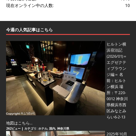
現在オンライン中の人数:
10
今週の人気記事はこちら
ヒルトン横
浜宿泊記
(2026/01)＝
エグゼクテ
ィブラウン
ジ編＝
名
前：ヒルト
ン横浜 場
所：〒220-
0012 神奈川
県横浜市西
区みなとみ
らい6-2-13
地図はこちら...
262ビュー
|
カテゴリ:
ホテル
,
国内
,
神奈川県
2025年10月