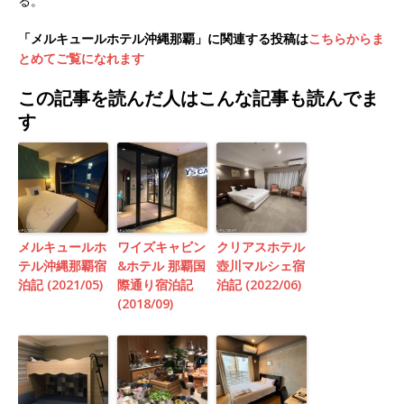
る。
「メルキュールホテル沖縄那覇」に関連する投稿は
こちらからま
とめてご覧になれます
この記事を読んだ人はこんな記事も読んでま
す
メルキュールホ
ワイズキャビン
クリアスホテル
テル沖縄那覇宿
&ホテル 那覇国
壺川マルシェ宿
泊記 (2021/05)
際通り宿泊記
泊記 (2022/06)
(2018/09)