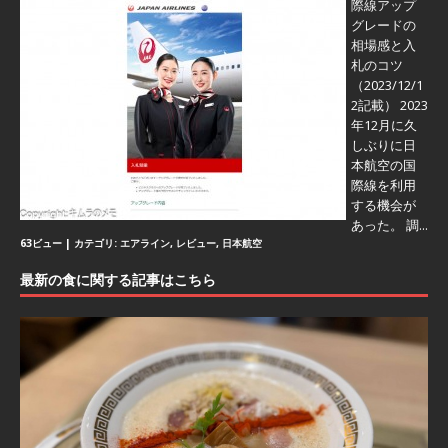
際線アップ
グレードの
相場感と入
札のコツ
（2023/12/1
2記載） 2023
年12月に久
しぶりに日
本航空の国
際線を利用
する機会が
あった。 調...
63ビュー
|
カテゴリ:
エアライン
,
レビュー
,
日本航空
最新の食に関する記事はこちら