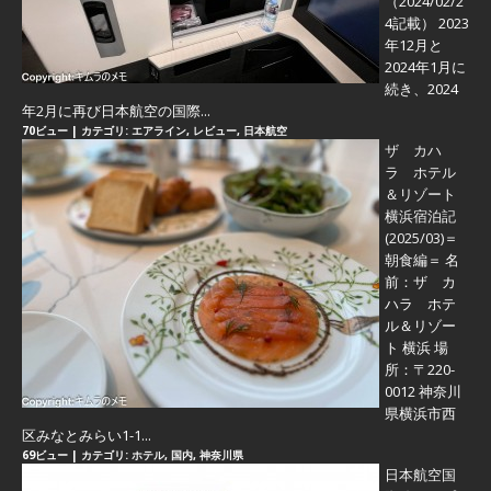
（2024/02/2
4記載） 2023
年12月と
2024年1月に
続き、2024
年2月に再び日本航空の国際...
70ビュー
|
カテゴリ:
エアライン
,
レビュー
,
日本航空
ザ カハ
ラ ホテル
＆リゾート
横浜宿泊記
(2025/03)＝
朝食編＝
名
前：ザ カ
ハラ ホテ
ル＆リゾー
ト 横浜 場
所：〒220-
0012 神奈川
県横浜市西
区みなとみらい1-1...
69ビュー
|
カテゴリ:
ホテル
,
国内
,
神奈川県
日本航空国