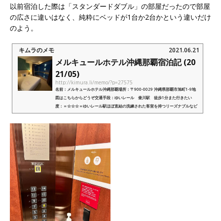
以前宿泊した際は「スタンダードダブル」の部屋だったので部屋
の広さに違いはなく、純粋にベッドが1台か2台かという違いだけ
のよう。
キムラのメモ
2021.06.21
メルキュールホテル沖縄那覇宿泊記 (20
21/05)
http://kimura.li/memo/?p=27575
名前：メルキュールホテル沖縄那覇場所：〒900-0029 沖縄県那覇市旭町1-9地
図はこちらからどうぞ交通手段：ゆいレール 壷川駅 徒歩1分また行きたい
度：＝☆☆☆＝ゆいレール駅ほぼ直結の洗練された客室を持つリーズナブルなビ
ジネスホテル外部リンク：メルキュールホ...