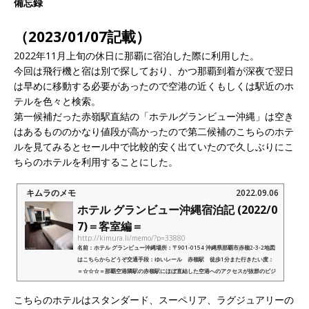
備忘録
（2023/01/07記載）
2022年11月上旬の休日に那覇に宿泊した際に利用した。
今回は飛行機と宿は別で探しており、かつ那覇到着が深夜で翌日
は早めに移動する必要があったので空港の近くもしくは駅近のホ
テルを色々と検索。
第一候補だった赤嶺駅直結の「ホテルグランビュー沖縄」は空き
はあるもののかなり値段が高かったので第二候補のこちらのホテ
ルを見てみるとセール中で比較的安く出ていたので久しぶりにこ
ちらのホテルを利用することにした。
キムラのメモ
2022.09.06
ホテル グランビュー沖縄宿泊記 (2022/0
7)＝客室編＝
http://kimura.li/memo/?p=33880
名前：ホテル グランビュー沖縄場所：〒901-0154 沖縄県那覇市赤嶺2-3-2地図
はこちらからどうぞ交通手段：ゆいレール 赤嶺駅 徒歩1分また行きたい度：
＝☆☆☆＝那覇空港隣駅の赤嶺駅にほぼ直結した空港へのアクセスが抜群のビジ
ネスホテル外部リンク：ホテル グラン...
こちらのホテルはスタンダード、スーペリア、ラグジュアリーの