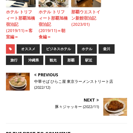
ホテル トリフ
ホテル トリフ
那覇ウエストイ
ィート那覇旭橋
ィート那覇旭橋
ン新館宿泊記
宿泊記
宿泊記
(2023/01)
(2019/11)＝客
(2019/11)＝朝
室編＝
食編＝
オススメ
ビジネスホテル
ホテル
壷川
旅行
沖縄県
観光
那覇
駅近
PREVIOUS
中華そば ひらこ屋 東京ラーメンストリート店
(2022/12)
NEXT
豚々ジャッキー (2022/11)