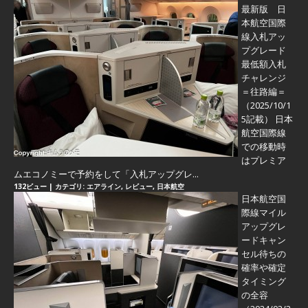
最新版 日
本航空国際
線入札アッ
プグレード
最低額入札
チャレンジ
＝往路編＝
（2025/10/1
5記載） 日本
航空国際線
での移動時
はプレミア
ムエコノミーで予約をして「入札アップグレ...
132ビュー
|
カテゴリ:
エアライン
,
レビュー
,
日本航空
日本航空国
際線マイル
アップグレ
ードキャン
セル待ちの
確率や確定
タイミング
の全容