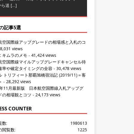
から送
[…]
の記事5選
航空国際線アップグレードの相場感と入札のコ
8,031 views
ut キムラのメモ
- 41,424 views
航空国際線マイルアップグレードキャンセル待
確率や確定タイミングの全容
- 30,478 views
 トリフィート那覇旭橋宿泊記 (2019/11)＝客
＝
- 28,292 views
24年11月最新版 日本航空国際線入札アップグ
ドの相場観とコツ
- 24,173 views
ESS COUNTER
覧数:
1980613
の閲覧数:
1225