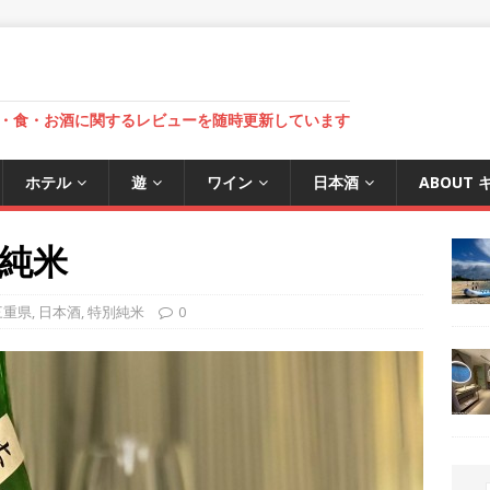
・食・お酒に関するレビューを随時更新しています
ホテル
遊
ワイン
日本酒
ABOUT
純米
三重県
,
日本酒
,
特別純米
0