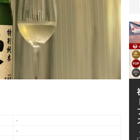
（
-
-
（