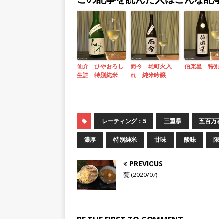
仙介 ひやおろし
而今 雄町火入
伯楽星 特
生詰 特別純米
れ 純米吟醸
レーティング：5
三重県
五百万
濃厚
特別純米
甘味
酸味
限
PREVIOUS
甍 (2020/07)