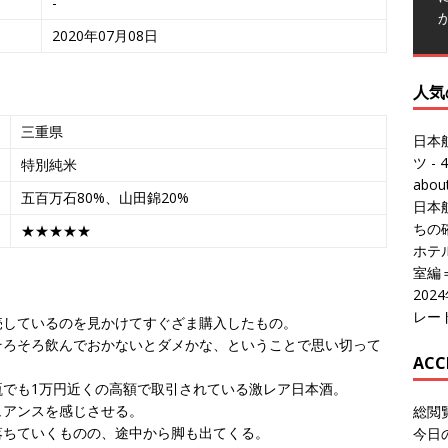
-
2020年07月08日
人気
三重県
日本
ツ
- 4
特別純米
abo
五百万石80%、山田錦20%
日本
ちの
★★★★★
ホテル
室編
20
レー
売しているのを見かけてすぐざま購入したもの。
そろそろ飲んでおかないとダメかな、ということで思い切って
ACC
瓶でも1万円近くの高額で取引されている激レア日本酒。
ュアンスを感じさせる。
総閲
落ちていくものの、途中から脚も出てくる。
今日