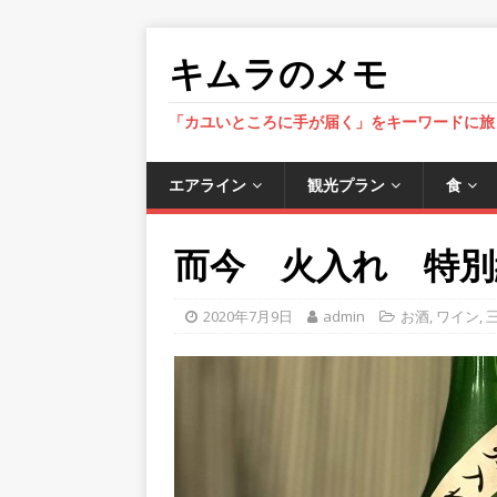
キムラのメモ
「カユいところに手が届く」をキーワードに旅
エアライン
観光プラン
食
而今 火入れ 特別
2020年7月9日
admin
お酒
,
ワイン
,