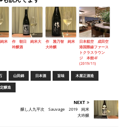
別純米
作 朝日 純米大
作 雅乃智 純米
日本航空 成田空
吟醸酒
大吟醸
港国際線ファース
トクラスラウン
ジ 本館4F
(2019/11)
石
山田錦
日本酒
旨味
木屋正酒造
定醸造
NEXT
醸し人九平次 Sauvage 2019 純米
大吟醸