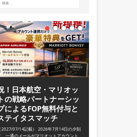
祝！日本航空・マリオッ
ラウンジ 華 那覇空港
トの戦略パートナーシッ
(2026/05)
プによるFOP無料付与と
2026/06/07記載） 2026年5月下旬の平日
ステイタスマッチ
に那覇を訪れた際に利用した。 こちらのラ
ウンジ
[…]
2027/07/14記載） 2026年7月14日の夕刻
に、一通のメールがマリオットアカウント