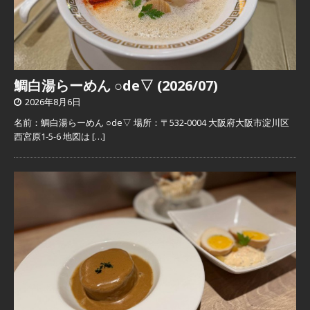
鯛白湯らーめん ○de▽ (2026/07)
2026年8月6日
名前：鯛白湯らーめん ○de▽ 場所：〒532-0004 大阪府大阪市淀川区
西宮原1-5-6 地図は
[…]