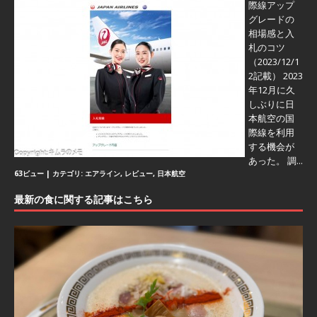
際線アップ
グレードの
相場感と入
札のコツ
（2023/12/1
2記載） 2023
年12月に久
しぶりに日
本航空の国
際線を利用
する機会が
あった。 調...
63ビュー
|
カテゴリ:
エアライン
,
レビュー
,
日本航空
最新の食に関する記事はこちら