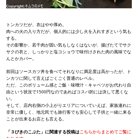
トンカツだが、衣はやや厚め。
肉への火の入り方だが、個人的には少し火を入れすぎという気も
する。
その影響か、若干肉が固い気もしなくはないが、揚げたてでサク
サクの衣と、しっかりと塩コショウで味付けされた肉の風味でな
んとかカバー。
前回はソースカツ丼を食べてそれなりに満足度は高かったが、ト
ンカツに関して言えばごくごく普通のレベル。
ただ、このボリューム感とご飯・味噌汁・キャベツがお代わり自
由という状況で1500円なのであればコスパ的には決して悪くな
い。
そして、店内右側の小上がりエリアについていえば、家族連れに
非常に優しく、地元民でも旅行客でも安心して子供と一緒に来る
ことが出来るお店とも言える。
「３びきのこぶた」に関連する投稿は
こちらからまとめてご覧に