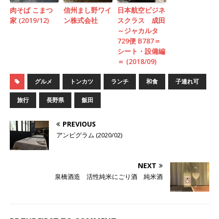
肉そば こまつ
信州まし野ワイ
日本航空ビジネ
家 (2019/12)
ン株式会社
スクラス 成田
～ジャカルタ
729便 B787＝
シート・設備編
＝ (2018/09)
グルメ
トンカツ
ランチ
和食
子連れ可
旅行
長野県
飯田
PREVIOUS
アンビグラム (2020/02)
NEXT
泉橋酒造 活性純米にごり酒 純米酒