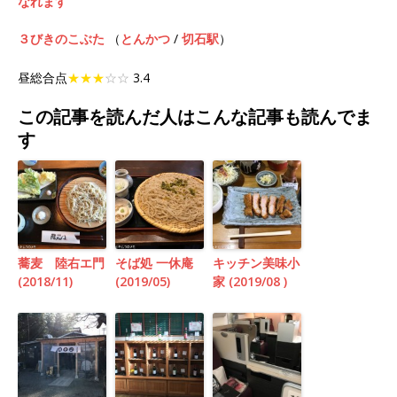
なれます
３びきのこぶた
（
とんかつ
/
切石駅
）
昼総合点
★★★
☆☆
3.4
この記事を読んだ人はこんな記事も読んでま
す
蕎麦 陸右エ門
そば処 一休庵
キッチン美味小
(2018/11)
(2019/05)
家 (2019/08 )