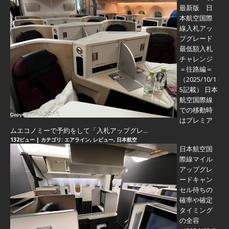
最新版 日
本航空国際
線入札アッ
プグレード
最低額入札
チャレンジ
＝往路編＝
（2025/10/1
5記載） 日本
航空国際線
での移動時
はプレミア
ムエコノミーで予約をして「入札アップグレ...
132ビュー
|
カテゴリ:
エアライン
,
レビュー
,
日本航空
日本航空国
際線マイル
アップグレ
ードキャン
セル待ちの
確率や確定
タイミング
の全容