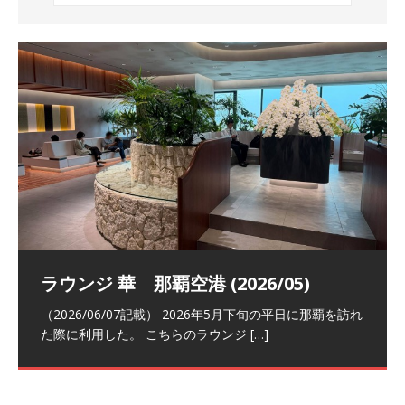
祝！日本航空・マリオットの戦略パー
ラウンジ 華 那覇空港 (2026/05)
The Coral Executive Lounge スワ
日本航空 羽田空港国際線ファースト
バンコクエアウェイズ スワンナプー
トナーシップによるFOP無料付与とス
ンナプーム国際空港国内線ラウンジ
クラスラウンジ (2026/01)
ム国際空港国内線ラウンジ (2026/01)
（2026/06/07記載） 2026年5月下旬の平日に那覇を訪れ
テイタスマッチ
(2026/01)
た際に利用した。 こちらのラウンジ
[…]
（2026/03/18記載） 2026年1月、毎年恒例の新年の羽田
（2026/03/13記載） 2026年1月上旬にバンコク経由でチ
～バンコクの移動の際に再びこちらの
ェンマイに向かう際に利用した。 今
[…]
[…]
（2027/07/14記載） 2026年7月14日の夕刻に、一通のメ
（2026/03/31記載） 2026年1月上旬にバンコク経由でチ
ールがマリオットアカウントから送
ェンマイに行く際に利用した。 バン
[…]
[…]