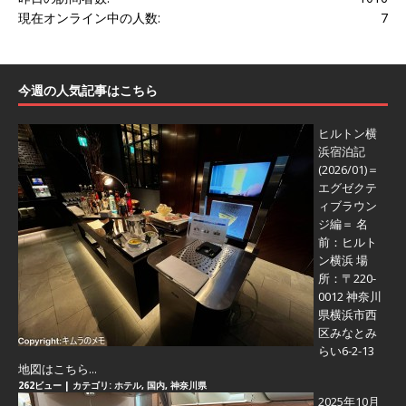
現在オンライン中の人数:
7
今週の人気記事はこちら
ヒルトン横
浜宿泊記
(2026/01)＝
エグゼクテ
ィブラウン
ジ編＝
名
前：ヒルト
ン横浜 場
所：〒220-
0012 神奈川
県横浜市西
区みなとみ
らい6-2-13
地図はこちら...
262ビュー
|
カテゴリ:
ホテル
,
国内
,
神奈川県
2025年10月