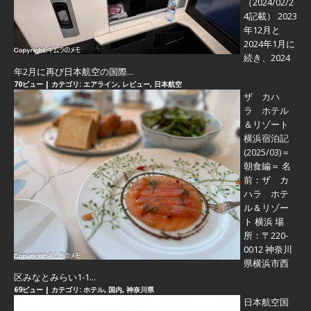
（2024/02/2
4記載） 2023
年12月と
2024年1月に
続き、2024
年2月に再び日本航空の国際...
70ビュー
|
カテゴリ:
エアライン
,
レビュー
,
日本航空
ザ カハ
ラ ホテル
＆リゾート
横浜宿泊記
(2025/03)＝
朝食編＝
名
前：ザ カ
ハラ ホテ
ル＆リゾー
ト 横浜 場
所：〒220-
0012 神奈川
県横浜市西
区みなとみらい1-1...
69ビュー
|
カテゴリ:
ホテル
,
国内
,
神奈川県
日本航空国