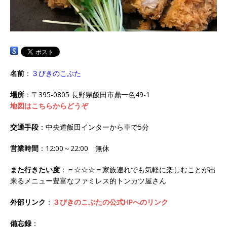
名前
：
３びきのこぶた
場所
：〒395-0805 長野県飯田市鼎一色49-1
地図はこちらからどうぞ
交通手段
：中央道飯田インターから車で5分
営業時間
：12:00～22:00 無休
また行きたい度
：＝☆☆☆＝家族連れでも気軽に楽しむことが出
来るメニュー豊富なファミレス的トンカツ屋さん
外部リンク
：
３びきのこぶたの公式HPへのリンク
備忘録
：