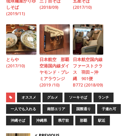
琉球麺屋かりゆ
三丁目そば
五星そば
しそば
(2018/09)
(2017/10)
(2019/11)
とらや
日本航空 那覇
日本航空国内線
(2017/10)
空港国内線ダイ
ファーストクラ
ヤモンド・プレ
ス 羽田～沖
ミアラウンジ
縄 901便
(2019 /10)
B772 (2018/09)
オススメ
グルメ
ソーキそば
ランチ
一人でも入れる
南部エリア
国際通り
子連れ可
沖縄そば
沖縄県
県庁前
那覇
駅近
PREVIOUS