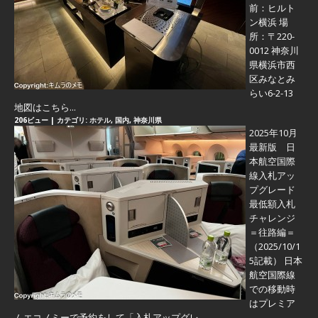
前：ヒルト
ン横浜 場
所：〒220-
0012 神奈川
県横浜市西
区みなとみ
らい6-2-13
地図はこちら...
206ビュー
|
カテゴリ:
ホテル
,
国内
,
神奈川県
2025年10月
最新版 日
本航空国際
線入札アッ
プグレード
最低額入札
チャレンジ
＝往路編＝
（2025/10/1
5記載） 日本
航空国際線
での移動時
はプレミア
ムエコノミーで予約をして「入札アップグレ...