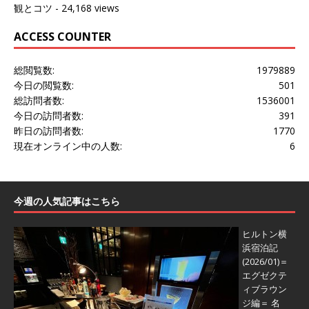
観とコツ
- 24,168 views
ACCESS COUNTER
総閲覧数:
1979889
今日の閲覧数:
501
総訪問者数:
1536001
今日の訪問者数:
391
昨日の訪問者数:
1770
現在オンライン中の人数:
6
今週の人気記事はこちら
ヒルトン横
浜宿泊記
(2026/01)＝
エグゼクテ
ィブラウン
ジ編＝
名