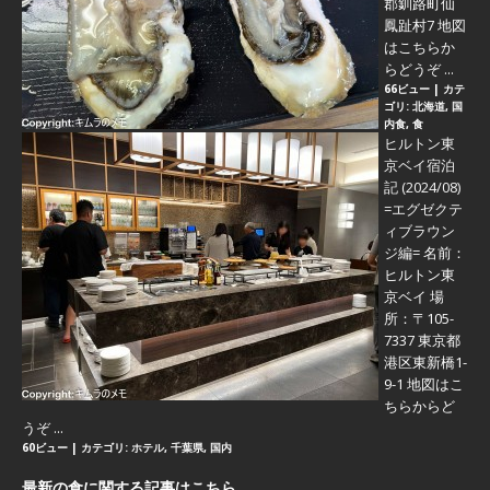
郡釧路町仙
鳳趾村7 地図
はこちらか
らどうぞ ...
66ビュー
|
カテ
ゴリ:
北海道
,
国
内食
,
食
ヒルトン東
京ベイ宿泊
記 (2024/08)
=エグゼクテ
ィブラウン
ジ編=
名前：
ヒルトン東
京ベイ 場
所：〒105-
7337 東京都
港区東新橋1-
9-1 地図はこ
ちらからど
うぞ ...
60ビュー
|
カテゴリ:
ホテル
,
千葉県
,
国内
最新の食に関する記事はこちら