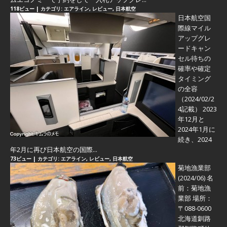
118ビュー
|
カテゴリ:
エアライン
,
レビュー
,
日本航空
日本航空国
際線マイル
アップグレ
ードキャン
セル待ちの
確率や確定
タイミング
の全容
（2024/02/2
4記載） 2023
年12月と
2024年1月に
続き、2024
年2月に再び日本航空の国際...
73ビュー
|
カテゴリ:
エアライン
,
レビュー
,
日本航空
菊地漁業部
(2024/06)
名
前：菊地漁
業部 場所：
〒088-0600
北海道釧路