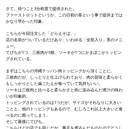
さて、待つこと3分程度で提供された。
ファーストロットというか、この日初の客という事で提供までは
かなり早かった印象。
こちらが今回注文した「どらえそば」。
店の名前がついているだけあり、いわゆる「全部入り」系のメニ
ュー。
てびちが1つ、三枚肉が3枚、ソーキが1つにかまぼこがトッピン
グされている。
まずはこちらの沖縄テッパン肉トッピングから頂くことに。
三枚肉だが、しっとりと仕上げられており、肉の旨味と柔らかく
もしっかりとした歯ごたえが食べていて気持ちいい。
ソーキは三枚肉と比べると柔らかさと肉に染み込んだ煮汁の味わ
いが印象的。
トッピングされているのは1つだが、サイズがそれなりに大きい
ことと、他のトッピングもあるので、むしろこれ以上大きいと食
べるのに困ってしまう。
そして最後にてびち。
こちらはどの店でも同じだが、豚足を煮込んだものなのでどうし