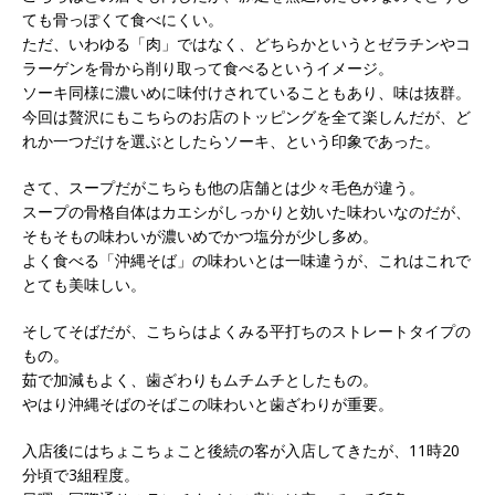
ても骨っぽくて食べにくい。
ただ、いわゆる「肉」ではなく、どちらかというとゼラチンやコ
ラーゲンを骨から削り取って食べるというイメージ。
ソーキ同様に濃いめに味付けされていることもあり、味は抜群。
今回は贅沢にもこちらのお店のトッピングを全て楽しんだが、ど
れか一つだけを選ぶとしたらソーキ、という印象であった。
さて、スープだがこちらも他の店舗とは少々毛色が違う。
スープの骨格自体はカエシがしっかりと効いた味わいなのだが、
そもそもの味わいが濃いめでかつ塩分が少し多め。
よく食べる「沖縄そば」の味わいとは一味違うが、これはこれで
とても美味しい。
そしてそばだが、こちらはよくみる平打ちのストレートタイプの
もの。
茹で加減もよく、歯ざわりもムチムチとしたもの。
やはり沖縄そばのそばこの味わいと歯ざわりが重要。
入店後にはちょこちょこと後続の客が入店してきたが、11時20
分頃で3組程度。