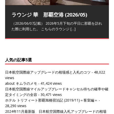
祝！日本航空・マリオットの戦略パー
ラウンジ 華 那覇空港 (2026/05)
The Coral Executive Lounge スワ
日本航空 羽田空港国際線ファースト
バンコクエアウェイズ スワンナプー
トナーシップによるFOP無料付与とス
ンナプーム国際空港国内線ラウンジ
クラスラウンジ (2026/01)
ム国際空港国内線ラウンジ (2026/01)
（2026/06/07記載） 2026年5月下旬の平日に那覇を訪れ
テイタスマッチ
(2026/01)
た際に利用した。 こちらのラウンジ
[…]
（2026/03/18記載） 2026年1月、毎年恒例の新年の羽田
（2026/03/13記載） 2026年1月上旬にバンコク経由でチ
～バンコクの移動の際に再びこちらの
ェンマイに向かう際に利用した。 今
[…]
[…]
（2027/07/14記載） 2026年7月14日の夕刻に、一通のメ
（2026/03/31記載） 2026年1月上旬にバンコク経由でチ
ールがマリオットアカウントから送
ェンマイに行く際に利用した。 バン
[…]
[…]
人気の記事5選
日本航空国際線アップグレードの相場感と入札のコツ
- 48,022
views
about キムラのメモ
- 41,424 views
日本航空国際線マイルアップグレードキャンセル待ちの確率や確
定タイミングの全容
- 30,471 views
ホテル トリフィート那覇旭橋宿泊記 (2019/11)＝客室編＝
-
28,290 views
2024年11月最新版 日本航空国際線入札アップグレードの相場