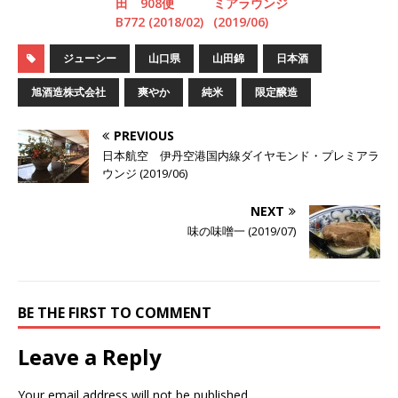
田 908便
ミアラウンジ
B772 (2018/02)
(2019/06)
ジューシー
山口県
山田錦
日本酒
旭酒造株式会社
爽やか
純米
限定醸造
PREVIOUS
日本航空 伊丹空港国内線ダイヤモンド・プレミアラ
ウンジ (2019/06)
NEXT
味の味噌一 (2019/07)
BE THE FIRST TO COMMENT
Leave a Reply
Your email address will not be published.