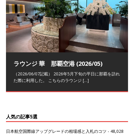
祝！日本航空・マリオットの戦略パー
ラウンジ 華 那覇空港 (2026/05)
The Coral Executive Lounge スワ
日本航空 羽田空港国際線ファースト
バンコクエアウェイズ スワンナプー
トナーシップによるFOP無料付与とス
ンナプーム国際空港国内線ラウンジ
クラスラウンジ (2026/01)
ム国際空港国内線ラウンジ (2026/01)
（2026/06/07記載） 2026年5月下旬の平日に那覇を訪れ
テイタスマッチ
(2026/01)
た際に利用した。 こちらのラウンジ
[…]
（2026/03/18記載） 2026年1月、毎年恒例の新年の羽田
（2026/03/13記載） 2026年1月上旬にバンコク経由でチ
～バンコクの移動の際に再びこちらの
ェンマイに向かう際に利用した。 今
[…]
[…]
（2027/07/14記載） 2026年7月14日の夕刻に、一通のメ
（2026/03/31記載） 2026年1月上旬にバンコク経由でチ
ールがマリオットアカウントから送
ェンマイに行く際に利用した。 バン
[…]
[…]
人気の記事5選
日本航空国際線アップグレードの相場感と入札のコツ
- 48,028