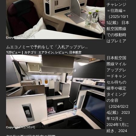
チャレンジ
＝往路編＝
（2025/10/1
5記載） 日本
航空国際線
での移動時
はプレミア
ムエコノミーで予約をして「入札アップグレ...
123ビュー
|
カテゴリ:
エアライン
,
レビュー
,
日本航空
日本航空国
際線マイル
アップグレ
ードキャン
セル待ちの
確率や確定
タイミング
の全容
（2024/02/2
4記載） 2023
年12月と
2024年1月に
続き、2024