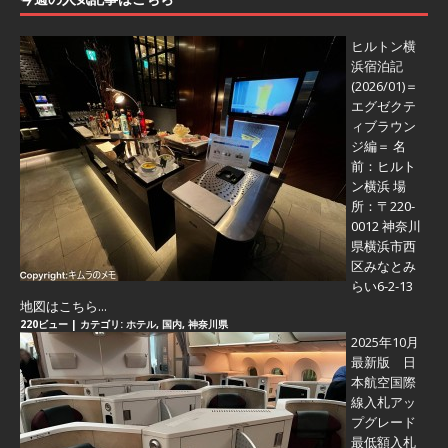
ヒルトン横
浜宿泊記
(2026/01)＝
エグゼクテ
ィブラウン
ジ編＝
名
前：ヒルト
ン横浜 場
所：〒220-
0012 神奈川
県横浜市西
区みなとみ
らい6-2-13
地図はこちら...
220ビュー
|
カテゴリ:
ホテル
,
国内
,
神奈川県
2025年10月
最新版 日
本航空国際
線入札アッ
プグレード
最低額入札