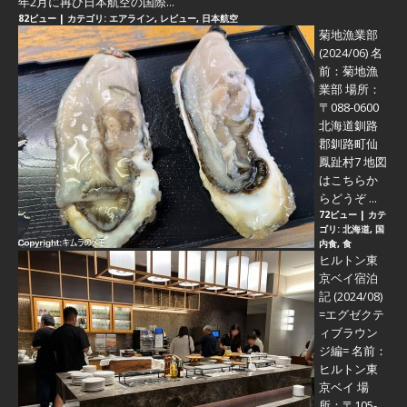
年2月に再び日本航空の国際...
82ビュー
|
カテゴリ:
エアライン
,
レビュー
,
日本航空
菊地漁業部
(2024/06)
名
前：菊地漁
業部 場所：
〒088-0600
北海道釧路
郡釧路町仙
鳳趾村7 地図
はこちらか
らどうぞ ...
72ビュー
|
カテ
ゴリ:
北海道
,
国
内食
,
食
ヒルトン東
京ベイ宿泊
記 (2024/08)
=エグゼクテ
ィブラウン
ジ編=
名前：
ヒルトン東
京ベイ 場
所：〒105-