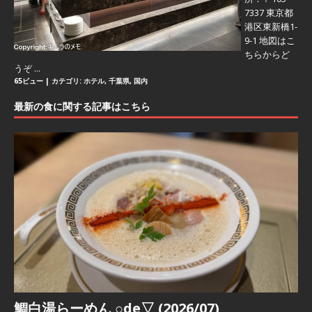
7337 東京都
港区東新橋1-
9-1 地図はこ
ちらからど
うぞ ...
65ビュー
|
カテゴリ:
ホテル
,
千葉県
,
国内
最新の食に関する記事はこちら
鯛白湯らーめん ○de▽ (2026/07)