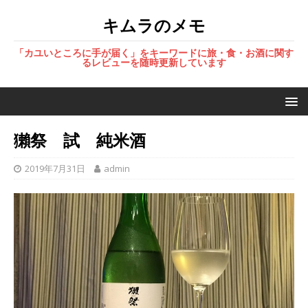
キムラのメモ
「カユいところに手が届く」をキーワードに旅・食・お酒に関す
るレビューを随時更新しています
獺祭 試 純米酒
2019年7月31日
admin