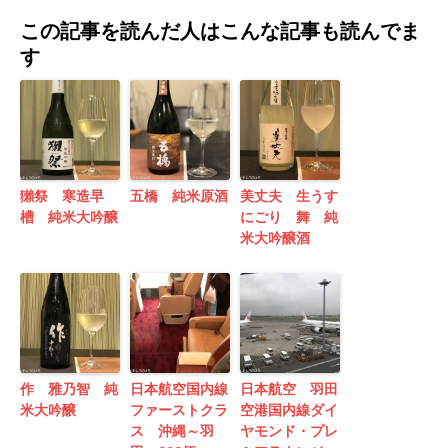
この記事を読んだ人はこんな記事も読んでま
す
獺祭 寒造早
五橋 純米原酒
美丈夫 生うす
槽 純米大吟醸
にごり 舞 純
米大吟醸酒
作 雅乃智 純
日本航空国内線
日本航空 羽田
米大吟醸
ファーストクラ
空港国内線ダイ
ス 沖縄～羽
ヤモンド・プレ