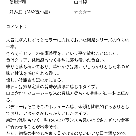
使用米種
山田錦
好み度（MAX五つ星）
☆☆☆☆
コメント：
大昔に購入しずっとセラーに入れておいた獺祭シリーズのうちの
一本。
そろそろセラーの在庫整理を、という事で飲むことにした。
色はクリア、発泡感もなく非常に落ち着いた色合い。
香りも落ち着いており、華やかさは無いがしっかりとした米の旨
味と甘味を感じられる香り。
優しい吟醸香もほのかに香る。
味わいは獺祭定番の旨味が濃厚に感じるタイプ。
口に含むとジューシーな米の旨味と柔らかい酸味が口一杯に広が
る。
ボディーはそこそこのボリューム感、余韻も比較的すっきりとし
ており、アタックがしっかりとしたタイプ。
余計な雑味もなく、味わいのバランスも良いのでさまざなな食事
に合わせることが出来そう。
ただ、獺祭の中でもあまり見かけるのないレアな日本酒なので、